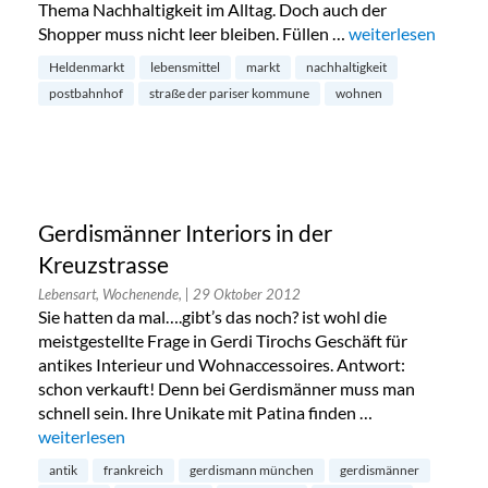
Thema Nachhaltigkeit im Alltag. Doch auch der
Shopper muss nicht leer bleiben. Füllen …
„Berliner Heldenm
weiterlesen
Heldenmarkt
lebensmittel
markt
nachhaltigkeit
postbahnhof
straße der pariser kommune
wohnen
Gerdismänner Interiors in der
Kreuzstrasse
Lebensart, Wochenende,
| 29 Oktober 2012
Sie hatten da mal….gibt’s das noch? ist wohl die
meistgestellte Frage in Gerdi Tirochs Geschäft für
antikes Interieur und Wohnaccessoires. Antwort:
schon verkauft! Denn bei Gerdismänner muss man
schnell sein. Ihre Unikate mit Patina finden …
„Gerdismänner Interiors in der Kreuzstrasse“
weiterlesen
antik
frankreich
gerdismann münchen
gerdismänner