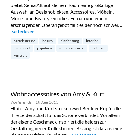
bietet Xenia Alt auf kleinem Raum eine großartige
Auswahl an Designobjekten, Accessoires, Möbeln,
Mode- und Beauty-Goodies. Fernab von einem
erschlagenden Überangebot fällt es dennoch schwer, …
„Minimarkt im Schanzenviertel“
weiterlesen
bartelsstrasse
beauty
einrichtung
interior
minimarkt
papeterie
schanzenviertel
wohnen
xenia alt
Wohnaccessoires von Amy & Kurt
Wochenende,
| 10 Juni 2013
Hinter Amy und Kurt stecken zwei Berliner Köpfe, die
ihre Leidenschaft für das Schöne verbindet. Vor allem
der eigene Geschmack inspiriert die beiden zur
Gestaltung neuer Kollektionen. Bislang ist daraus eine
kleine aber feine Kollektion …
„Wohnaccessoires von Amy & 
weiterlesen