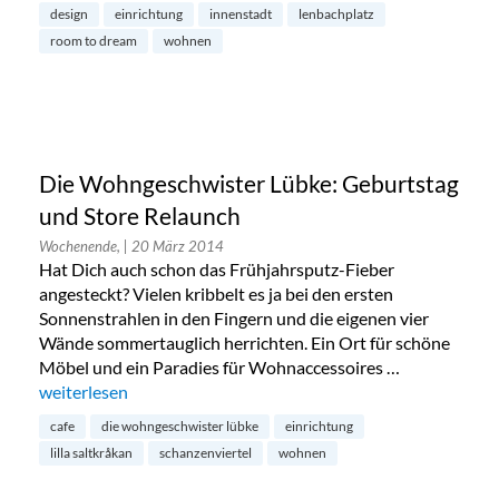
design
einrichtung
innenstadt
lenbachplatz
room to dream
wohnen
Die Wohngeschwister Lübke: Geburtstag
und Store Relaunch
Wochenende,
| 20 März 2014
Hat Dich auch schon das Frühjahrsputz-Fieber
angesteckt? Vielen kribbelt es ja bei den ersten
Sonnenstrahlen in den Fingern und die eigenen vier
Wände sommertauglich herrichten. Ein Ort für schöne
Möbel und ein Paradies für Wohnaccessoires …
„Die Wohngeschwister Lübke: Geburtstag und Store Relaun
weiterlesen
cafe
die wohngeschwister lübke
einrichtung
lilla saltkråkan
schanzenviertel
wohnen