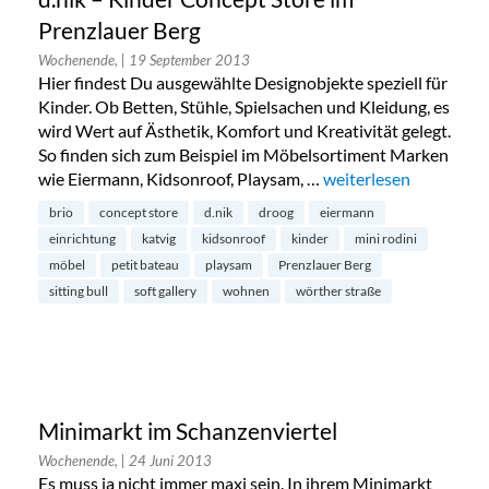
Prenzlauer Berg
Wochenende,
| 19 September 2013
Hier findest Du ausgewählte Designobjekte speziell für
Kinder. Ob Betten, Stühle, Spielsachen und Kleidung, es
wird Wert auf Ästhetik, Komfort und Kreativität gelegt.
So finden sich zum Beispiel im Möbelsortiment Marken
wie Eiermann, Kidsonroof, Playsam, …
„d.nik – Kinder Conce
weiterlesen
brio
concept store
d.nik
droog
eiermann
einrichtung
katvig
kidsonroof
kinder
mini rodini
möbel
petit bateau
playsam
Prenzlauer Berg
sitting bull
soft gallery
wohnen
wörther straße
Minimarkt im Schanzenviertel
Wochenende,
| 24 Juni 2013
Es muss ja nicht immer maxi sein. In ihrem Minimarkt