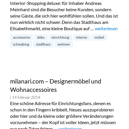
Interior-Shopping deluxe: für Inhaber Andreas
Meinhard sind die Besucher keine Kunden, sondern
seine Gäste, die sich hier wohlfühlen sollen. Und das ist
nun wirklich nicht schwer. Denn das Stadthaus am
Elisabethmarkt, eine kleine Boutique auf …
„Stadthaus: Desi
weiterlesen
accessoires
deko
einrichtung
interior
möbel
schwabing
stadthaus
wohnen
milanari.com – Designermöbel und
Wohnaccessoires
| 14 Februar 2014
Eine schöne Adresse für Einrichtungsfans, denen es
schon in den Fingern kribbelt, Neues auszuprobieren
oder hier und da kleine oder größere Veränderungen
vorzunehmen – der Kopf ist voller Ideen, jetzt müssen
nur noch Taten folgen. …
„milanari.com – Designermöbel un
weiterlesen