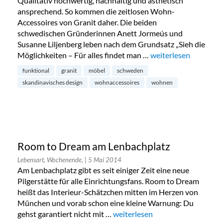
Qualitativ hochwertig, nachhaltig und ästhetisch
ansprechend. So kommen die zeitlosen Wohn-
Accessoires von Granit daher. Die beiden
schwedischen Gründerinnen Anett Jormeús und
Susanne Liljenberg leben nach dem Grundsatz „Sieh die
Möglichkeiten – Für alles findet man …
„Granit: der erste de
weiterlesen
funktional
granit
möbel
schweden
skandinavisches design
wohnaccessoires
wohnen
Room to Dream am Lenbachplatz
Lebensart, Wochenende,
| 5 Mai 2014
Am Lenbachplatz gibt es seit einiger Zeit eine neue
Pilgerstätte für alle Einrichtungsfans. Room to Dream
heißt das Interieur-Schätzchen mitten im Herzen von
München und vorab schon eine kleine Warnung: Du
gehst garantiert nicht mit …
„Room to Dream am Lenbachpla
weiterlesen