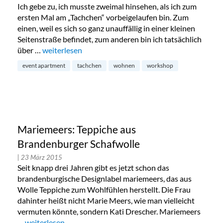
Ich gebe zu, ich musste zweimal hinsehen, als ich zum
ersten Mal am „Tachchen“ vorbeigelaufen bin. Zum
einen, weil es sich so ganz unauffällig in einer kleinen
Seitenstraße befindet, zum anderen bin ich tatsächlich
über …
„Das Tachchen Event Apartment auf der Schanze“
weiterlesen
event apartment
tachchen
wohnen
workshop
Mariemeers: Teppiche aus
Brandenburger Schafwolle
| 23 März 2015
Seit knapp drei Jahren gibt es jetzt schon das
brandenburgische Designlabel mariemeers, das aus
Wolle Teppiche zum Wohlfühlen herstellt. Die Frau
dahinter heißt nicht Marie Meers, wie man vielleicht
vermuten könnte, sondern Kati Drescher. Mariemeers
…
„Mariemeers: Teppiche aus Brandenburger Schafwolle“
weiterlesen