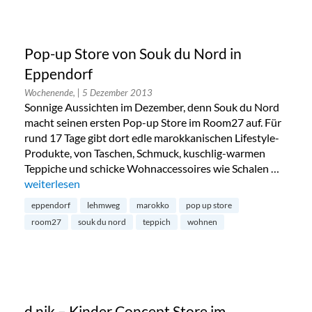
Pop-up Store von Souk du Nord in
Eppendorf
Wochenende,
| 5 Dezember 2013
Sonnige Aussichten im Dezember, denn Souk du Nord
macht seinen ersten Pop-up Store im Room27 auf. Für
rund 17 Tage gibt dort edle marokkanischen Lifestyle-
Produkte, von Taschen, Schmuck, kuschlig-warmen
Teppiche und schicke Wohnaccessoires wie Schalen …
„Pop-up Store von Souk du Nord in Eppendorf“
weiterlesen
eppendorf
lehmweg
marokko
pop up store
room27
souk du nord
teppich
wohnen
d.nik – Kinder Concept Store im