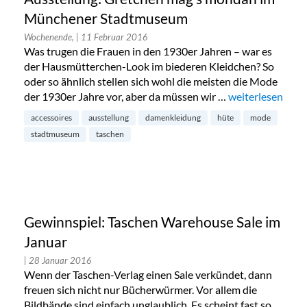
Münchener Stadtmuseum
Wochenende,
| 11 Februar 2016
Was trugen die Frauen in den 1930er Jahren – war es
der Hausmütterchen-Look im biederen Kleidchen? So
oder so ähnlich stellen sich wohl die meisten die Mode
der 1930er Jahre vor, aber da müssen wir …
„Ausstellung: 
weiterlesen
accessoires
ausstellung
damenkleidung
hüte
mode
stadtmuseum
taschen
Gewinnspiel: Taschen Warehouse Sale im
Januar
| 28 Januar 2016
Wenn der Taschen-Verlag einen Sale verkündet, dann
freuen sich nicht nur Bücherwürmer. Vor allem die
Bildbände sind einfach unglaublich. Es scheint fast so,