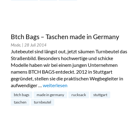
Btch Bags – Taschen made in Germany
Mode,
| 28 Juli 2014
Jutebeutel sind längst out, jetzt säumen Turnbeutel das
Straßenbild. Besonders hochwertige und schicke
Modelle haben wir bei einem jungen Unternehmen
namens BTCH BAGS entdeckt. 2012 in Stuttgart
gegründet, stellen sie die praktischen Wegbegleiter in
aufwendiger …
„Btch Bags – Taschen made in Germany“
weiterlesen
btch bags
made in germany
rucksack
stuttgart
taschen
turnbeutel