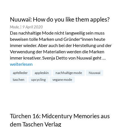
Nuuwaï: How do you like them apples?
Mode,
| 9 April 2020
Das nachhaltige Mode nicht langweilig sein muss
beweisen tolle Marken und Gründer*innen heute
immer wieder. Aber auch bei der Herstellung und der
Verwendung der Materialien werden die Marken
immer kreativer. Svenja Detto von Nuuwaï geht …
„Nuuwaï: How do you like them apples?“
weiterlesen
apfelleder
appleskin
nachhaltige mode
Nuuwaï
taschen
upcycling
vegane mode
Türchen 16: Midcentury Memories aus
dem Taschen Verlag