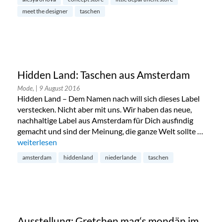
meet the designer
taschen
Hidden Land: Taschen aus Amsterdam
Mode,
| 9 August 2016
Hidden Land – Dem Namen nach will sich dieses Label
verstecken. Nicht aber mit uns. Wir haben das neue,
nachhaltige Label aus Amsterdam für Dich ausfindig
gemacht und sind der Meinung, die ganze Welt sollte …
„Hidden Land: Taschen aus Amsterdam“
weiterlesen
amsterdam
hiddenland
niederlande
taschen
Ausstellung: Gretchen mag‘s mondän im