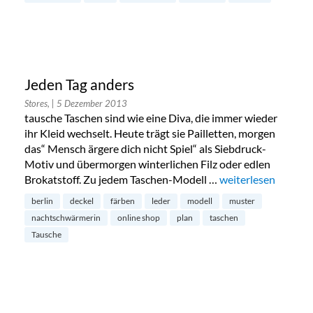
Jeden Tag anders
Stores,
| 5 Dezember 2013
tausche Taschen sind wie eine Diva, die immer wieder
ihr Kleid wechselt. Heute trägt sie Pailletten, morgen
das“ Mensch ärgere dich nicht Spiel“ als Siebdruck-
Motiv und übermorgen winterlichen Filz oder edlen
Brokatstoff. Zu jedem Taschen-Modell …
„Jeden Tag anders“
weiterlesen
berlin
deckel
färben
leder
modell
muster
nachtschwärmerin
online shop
plan
taschen
Tausche