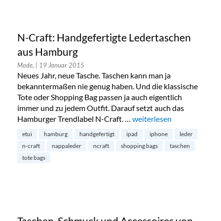
N-Craft: Handgefertigte Ledertaschen
aus Hamburg
Mode,
| 19 Januar 2015
Neues Jahr, neue Tasche. Taschen kann man ja
bekanntermaßen nie genug haben. Und die klassische
Tote oder Shopping Bag passen ja auch eigentlich
immer und zu jedem Outfit. Darauf setzt auch das
Hamburger Trendlabel N-Craft. …
„N-Craft: Handgefertigte
weiterlesen
etui
hamburg
handgefertigt
ipad
iphone
leder
n-craft
nappaleder
ncraft
shopping bags
taschen
tote bags