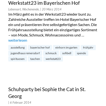
Werkstatt23 im Bayerischen Hof
Lebensart, Wochenende,
| 20 März 2014
Im März geht es in der Werkstatt23 wieder bunt zu.
Zahlreiche Aussteller treffen im Hotel Bayerischer Hof
ein und präsentieren ihre selbstgefertigten Sachen. Die
Frühjahrsausstellung bietet ein einzigartiges Sortiment
– von Mode, Schmuck, Wohnaccessoires und …
„Werkstatt23 im Bayerischen Hof“
weiterlesen
ausstellung
bayerischer hof
einhorn im garten
frühjahr
jugendhaus remersdorf
schmuck
sofibell
spende
spirituosen
taschen
werkstatt23
Schuhparty bei Sophie the Cat in St.
Georg
| 6 Februar 2014