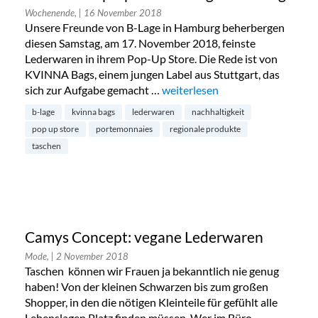
Wochenende,
| 16 November 2018
Unsere Freunde von B-Lage in Hamburg beherbergen
diesen Samstag, am 17. November 2018, feinste
Lederwaren in ihrem Pop-Up Store. Die Rede ist von
KVINNA Bags, einem jungen Label aus Stuttgart, das
sich zur Aufgabe gemacht …
„KVINNA Pop Up in der B-Lage
weiterlesen
b-lage
kvinna bags
lederwaren
nachhaltigkeit
pop up store
portemonnaies
regionale produkte
taschen
Camys Concept: vegane Lederwaren
Mode,
| 2 November 2018
Taschen können wir Frauen ja bekanntlich nie genug
haben! Von der kleinen Schwarzen bis zum großen
Shopper, in den die nötigen Kleinteile für gefühlt alle
Lebenslagen Platz finden müssen. Wer im Büro