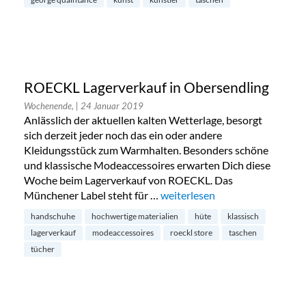
ROECKL Lagerverkauf in Obersendling
Wochenende,
| 24 Januar 2019
Anlässlich der aktuellen kalten Wetterlage, besorgt
sich derzeit jeder noch das ein oder andere
Kleidungsstück zum Warmhalten. Besonders schöne
und klassische Modeaccessoires erwarten Dich diese
Woche beim Lagerverkauf von ROECKL. Das
Münchener Label steht für …
„ROECKL Lagerverkauf in Ober
weiterlesen
handschuhe
hochwertige materialien
hüte
klassisch
lagerverkauf
modeaccessoires
roeckl store
taschen
tücher