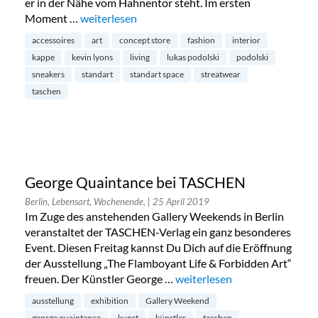
er in der Nähe vom Hahnentor steht. Im ersten
Moment …
„Standart Space: Poldi’s Concept-Store am Rudol
weiterlesen
accessoires
art
concept store
fashion
interior
kappe
kevin lyons
living
lukas podolski
podolski
sneakers
standart
standart space
streatwear
taschen
George Quaintance bei TASCHEN
Berlin, Lebensart, Wochenende,
| 25 April 2019
Im Zuge des anstehenden Gallery Weekends in Berlin
veranstaltet der TASCHEN-Verlag ein ganz besonderes
Event. Diesen Freitag kannst Du Dich auf die Eröffnung
der Ausstellung „The Flamboyant Life & Forbidden Art“
freuen. Der Künstler George …
„George Quaintance bei TA
weiterlesen
ausstellung
exhibition
Gallery Weekend
george quaintance
kunst
künstler
taschen