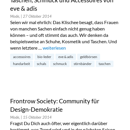
Taschen, Schmuck und Accessoires von
eve & adis
Mode,
| 27 Oktober 2014
Seien wir mal ehrlich: Das Klischee besagt, dass Frauen
von manchen Sachen einfach nicht genug haben
können – und oft stimmt das auch. Wir denken da
beispielsweise an Schuhe, Kosmetik und Taschen. Und
wenn letztere …
„Taschen, Schmuck und Accessoires von eve 
weiterlesen
accessoires
bio-leder
eve & adis
geldbörsen
handarbeit
schals
schmuck
stirnbänder
taschen
Frontrow Society: Community für
Design-Demokratie
Mode,
| 15 Oktober 2014
Fragst Du Dich auch öfter, wer eigentlich darüber
bestimmt, was Trend wird und in der nächsten Saison