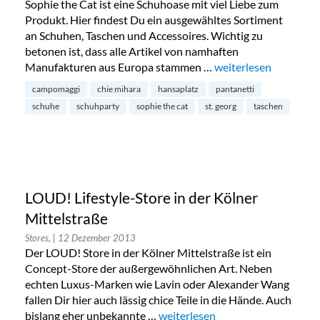
Sophie the Cat ist eine Schuhoase mit viel Liebe zum
Produkt. Hier findest Du ein ausgewähltes Sortiment
an Schuhen, Taschen und Accessoires. Wichtig zu
betonen ist, dass alle Artikel von namhaften
Manufakturen aus Europa stammen …
„Schuhparty bei Sophi
weiterlesen
campomaggi
chie mihara
hansaplatz
pantanetti
schuhe
schuhparty
sophie the cat
st. georg
taschen
LOUD! Lifestyle-Store in der Kölner
Mittelstraße
Stores,
| 12 Dezember 2013
Der LOUD! Store in der Kölner Mittelstraße ist ein
Concept-Store der außergewöhnlichen Art. Neben
echten Luxus-Marken wie Lavin oder Alexander Wang
fallen Dir hier auch lässig chice Teile in die Hände. Auch
bislang eher unbekannte …
„LOUD! Lifestyle-Store in der Kö
weiterlesen