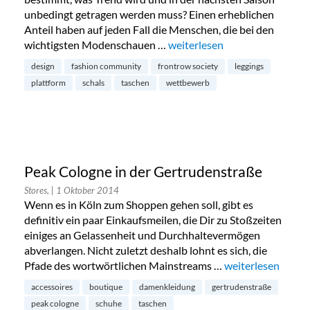
unbedingt getragen werden muss? Einen erheblichen
Anteil haben auf jeden Fall die Menschen, die bei den
wichtigsten Modenschauen …
„Frontrow Society: Communit
weiterlesen
design
fashion community
frontrow society
leggings
plattform
schals
taschen
wettbewerb
Peak Cologne in der Gertrudenstraße
Stores,
| 1 Oktober 2014
Wenn es in Köln zum Shoppen gehen soll, gibt es
definitiv ein paar Einkaufsmeilen, die Dir zu Stoßzeiten
einiges an Gelassenheit und Durchhaltevermögen
abverlangen. Nicht zuletzt deshalb lohnt es sich, die
Pfade des wortwörtlichen Mainstreams …
„Peak Cologne in 
weiterlesen
accessoires
boutique
damenkleidung
gertrudenstraße
peak cologne
schuhe
taschen