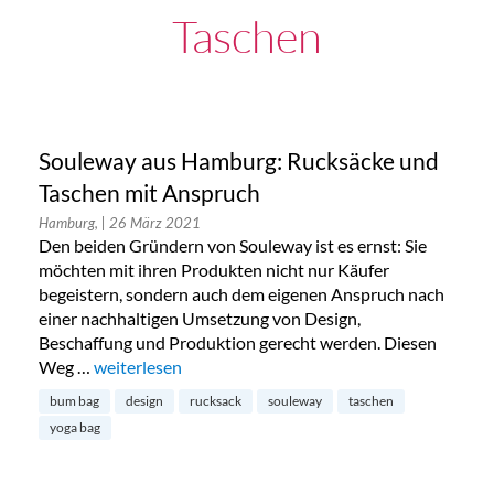
Taschen
Souleway aus Hamburg: Rucksäcke und
Taschen mit Anspruch
Hamburg,
| 26 März 2021
Den beiden Gründern von Souleway ist es ernst: Sie
möchten mit ihren Produkten nicht nur Käufer
begeistern, sondern auch dem eigenen Anspruch nach
einer nachhaltigen Umsetzung von Design,
Beschaffung und Produktion gerecht werden. Diesen
Weg …
„Souleway aus Hamburg: Rucksäcke und Taschen mit
weiterlesen
bum bag
design
rucksack
souleway
taschen
yoga bag