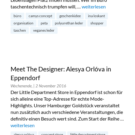
taschentechnisch trumpfen will, …
„Camys Concept: vegane 
weiterlesen
büro
camys concept
geschenkidee
ina loskant
organisation
peta
polyurethan leder
shopper
taschen
veganes leder
Meet The Designer: Alesya Orlóva in
Eppendorf
Wochenende,
| 2 November 2016
Der Little Department Store in Eppendorf ist schon für
sich alleine eine Top-Adresse für echte Mode-
Highlights. Unser Hamburger Goldstück veranstaltet
nun zusätzlich auch verschiedene Veranstaltungen, die
definitiv einen Besuch wert sind. Zum Start der Reihe …
„Meet The Designer: Alesya Orlóva in Eppendorf“
weiterlesen
alesya orlóva
concept store
little department store