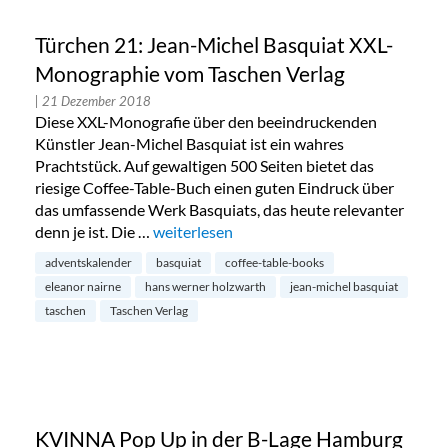
Türchen 21: Jean-Michel Basquiat XXL-
Monographie vom Taschen Verlag
| 21 Dezember 2018
Diese XXL-Monografie über den beeindruckenden
Künstler Jean-Michel Basquiat ist ein wahres
Prachtstück. Auf gewaltigen 500 Seiten bietet das
riesige Coffee-Table-Buch einen guten Eindruck über
das umfassende Werk Basquiats, das heute relevanter
denn je ist. Die …
„Türchen 21: Jean-Michel Basquiat XXL-M
weiterlesen
adventskalender
basquiat
coffee-table-books
eleanor nairne
hans werner holzwarth
jean-michel basquiat
taschen
Taschen Verlag
KVINNA Pop Up in der B-Lage Hamburg