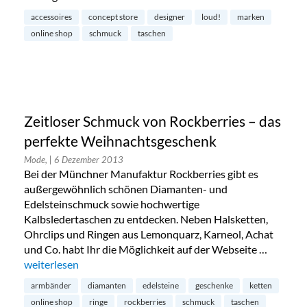
accessoires
concept store
designer
loud!
marken
online shop
schmuck
taschen
Zeitloser Schmuck von Rockberries – das
perfekte Weihnachtsgeschenk
Mode,
| 6 Dezember 2013
Bei der Münchner Manufaktur Rockberries gibt es
außergewöhnlich schönen Diamanten- und
Edelsteinschmuck sowie hochwertige
Kalbsledertaschen zu entdecken. Neben Halsketten,
Ohrclips und Ringen aus Lemonquarz, Karneol, Achat
und Co. habt Ihr die Möglichkeit auf der Webseite …
„Zeitloser Schmuck von Rockberries – das perfekte Weihna
weiterlesen
armbänder
diamanten
edelsteine
geschenke
ketten
online shop
ringe
rockberries
schmuck
taschen