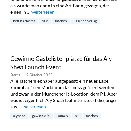
als würde man dann in eine Art Bann gezogen, der
einen in …
„Gewinnspiel: Taschen Warehouse Sale im Januar
weiterlesen
bettina rheims
sale
taschen
Taschen Verlag
Gewinne Gästelistenplätze für das Aly
Shea Launch Event
Stores,
| 15 Oktober 2015
Alle Taschenliebhaber aufgepasst: ein neues Label
kommt auf den Markt und das muss gefeiert werden –
und zwar in der Münchener It-Location, dem P1. Aber
was ist eigentlich Aly Shea? Dahinter steckt die junge,
aus …
„Gewinne Gästelistenplätze für das Aly Shea Launch E
weiterlesen
aly shea
gewinnspiel
launch
p1
taschen