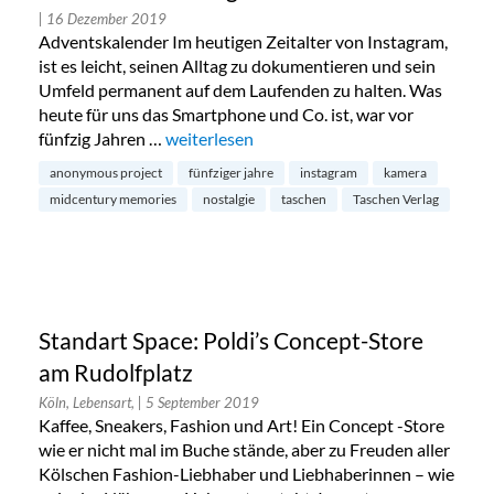
| 16 Dezember 2019
Adventskalender Im heutigen Zeitalter von Instagram,
ist es leicht, seinen Alltag zu dokumentieren und sein
Umfeld permanent auf dem Laufenden zu halten. Was
heute für uns das Smartphone und Co. ist, war vor
fünfzig Jahren …
„Türchen 16: Midcentury Memories aus dem
weiterlesen
anonymous project
fünfziger jahre
instagram
kamera
midcentury memories
nostalgie
taschen
Taschen Verlag
Standart Space: Poldi’s Concept-Store
am Rudolfplatz
Köln, Lebensart,
| 5 September 2019
Kaffee, Sneakers, Fashion und Art! Ein Concept -Store
wie er nicht mal im Buche stände, aber zu Freuden aller
Kölschen Fashion-Liebhaber und Liebhaberinnen – wie