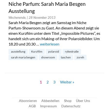
Niche Parfum: Sarah Maria Besgen
Ausstellung
Wochenende,
| 28 November 2013
Sarah Maria Besgen zeigt am Samstag im Niche
Parfum-Showroom zu Gast. An diesem Abend zeigt sie
einen Kurzfilm unter dem Titel „Impossible Pictures“, es
handelt sich um ein Making-of ihrer Polaroidbilder. Um
18.20 und 20.30 …
„Niche Parfum: Sarah Maria Besgen Ausst
weiterlesen
ausstellung
Kurzfilm
polaroid
rykestraße
sarah maria besgen
showroom
taschen
zoreh
1
2
3
Weiter »
Abonnieren
Abbestellen
Shop
Über Uns
AGB
Impressum
Datenschutz