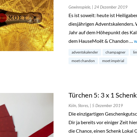
Gewinnspiele,
| 24 Dezember 2019
Es ist soweit: heute ist Heiliga
diesjährigen Adventskalenders. W
Jahr auf dem Höhepunkt des Kal
dem HauseMoët & Chandon …
„
w
adventskalender
champagner
li
moet chandon
moet impérial
Türchen 5: 3 x 1 Schen
Köln, Stores,
| 5 Dezember 2019
Die einzigartigen Geschenkgutsc
Dir ja bereits vor einiger Zeit hi
die Chance, einen Schenk Lokal 