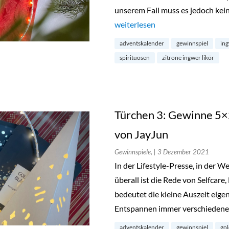
unserem Fall muss es jedoch kei
„Türchen 4: Gewinne eine Flasch
weiterlesen
adventskalender
gewinnspiel
in
spirituosen
zitrone ingwer likör
Türchen 3: Gewinne 5×
von JayJun
Gewinnspiele,
| 3 Dezember 2021
In der Lifestyle-Presse, in der 
überall ist die Rede von Selfca
bedeutet die kleine Auszeit eigen
Entspannen immer verschieden
adventskalender
gewinnspiel
gol