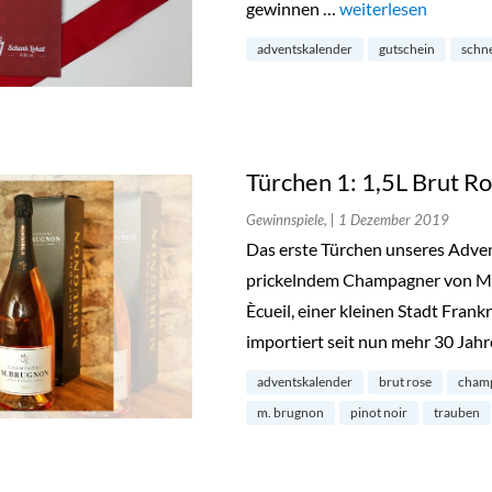
gewinnen …
„Türchen 5: 3 x 1 Sc
weiterlesen
adventskalender
gutschein
schne
Türchen 1: 1,5L Brut R
Gewinnspiele,
| 1 Dezember 2019
Das erste Türchen unseres Adven
prickelndem Champagner von M. 
Ècueil, einer kleinen Stadt Fran
importiert seit nun mehr 30 Jahre
adventskalender
brut rose
cham
m. brugnon
pinot noir
trauben