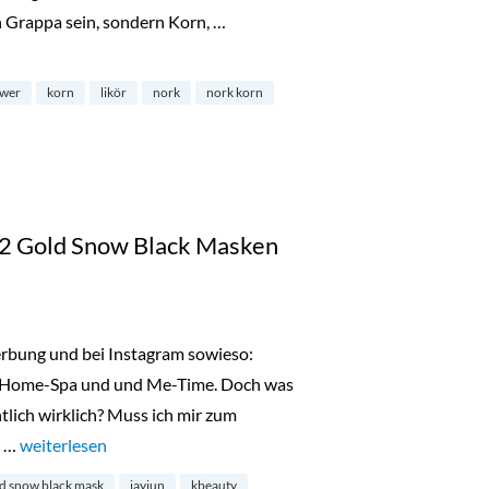
n Grappa sein, sondern Korn, …
e Zitrone-Ingwer-Likör von Nork“
gwer
korn
likör
nork
nork korn
2 Gold Snow Black Masken
Werbung und bei Instagram sowieso:
re, Home-Spa und und Me-Time. Doch was
tlich wirklich? Muss ich mir zum
e …
„Türchen 3: Gewinne 5×2 Gold Snow Black Masken von JayJun
weiterlesen
d snow black mask
jayjun
kbeauty