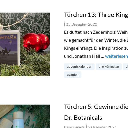
Türchen 13: Three Kin
| 13 Dezember 2021
Es duftet nach Zedernholz, Wei
wie gemacht für den Winter, die
Kings einfängt. Die Inspiration
und Jonathan Hall …
„Türchen 13
weiterlesen
adventskalender
dreikönigstag
d
spanien
Türchen 5: Gewinne die
Dr. Botanicals
Gewinnspiele,
| 5 Dezember 2021