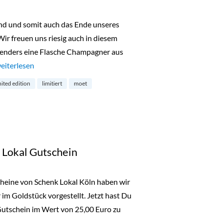
bend und somit auch das Ende unseres
ir freuen uns riesig auch in diesem
enders eine Flasche Champagner aus
Türchen 24: 1×1 Flasche Moët & Chandon Impérial in der limitier
eiterlesen
mited edition
limitiert
moet
k Lokal Gutschein
heine von Schenk Lokal Köln haben wir
er im Goldstück vorgestellt. Jetzt hast Du
Gutschein im Wert von 25,00 Euro zu