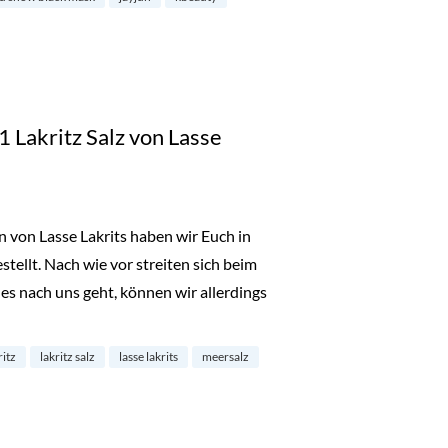
 Lakritz Salz von Lasse
 von Lasse Lakrits haben wir Euch in
tellt. Nach wie vor streiten sich beim
es nach uns geht, können wir allerdings
winne 5×1 Lakritz Salz von Lasse Lakrits“
ritz
lakritz salz
lasse lakrits
meersalz