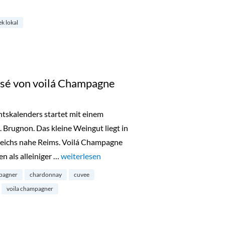
henk Lokal Gutschein“
k lokal
osé von voilá Champagne
tskalenders startet mit einem
Brugnon. Das kleine Weingut liegt in
kreichs nahe Reims. Voilá Champagne
n als alleiniger …
„Türchen 1: 1,5L Brut Rosé von voilá Champagn
weiterlesen
pagner
chardonnay
cuvee
voila champagner