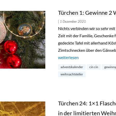
Türchen 1: Gewinne 2 We
| 1 Dezember 2021
Nichts verbinden wir so sehr mi
Zeit mit der Familie, Geschenke f
gedeckte Tafel mit allerhand Kö
Zimtschnecken über den Gänseb
„Türchen 1: Gewinne 2 Weihnachts
weiterlesen
adventskalender
cin cin
gewinns
weihnachtsteller
Türchen 24: 1×1 Flasc
in der limitierten Weih