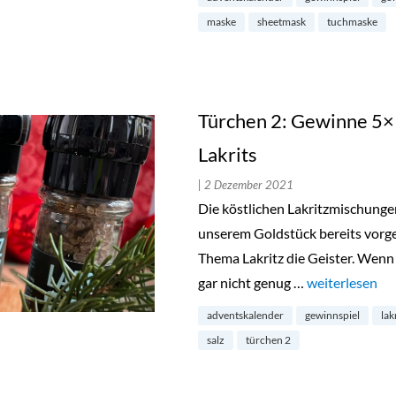
maske
sheetmask
tuchmaske
Türchen 2: Gewinne 5×1
Lakrits
| 2 Dezember 2021
Die köstlichen Lakritzmischungen
unserem Goldstück bereits vorges
Thema Lakritz die Geister. Wenn 
gar nicht genug …
„Türchen 2: Ge
weiterlesen
adventskalender
gewinnspiel
lak
salz
türchen 2