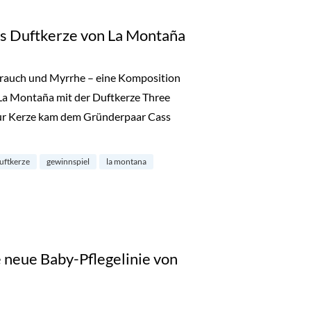
gs Duftkerze von La Montaña
hrauch und Myrrhe – eine Komposition
 La Montaña mit der Duftkerze Three
 zur Kerze kam dem Gründerpaar Cass
: Three Kings Duftkerze von La Montaña“
uftkerze
gewinnspiel
la montana
 neue Baby-Pflegelinie von