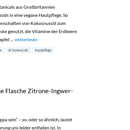
tanicals aus Großbritannien
ods in eine vegane Hautpflege. So
genschaften von Kokosnussöl zum
aske genutzt, die Vitamine der Erdbeere
apfel …
„Türchen 5: Gewinne die neue Baby-Pflegelinie von Dr. Bot
weiterlesen
e
dr botanicals
hautpflege
e Flasche Zitrone-Ingwer-
pa sein“ – so, oder so ähnlich, lautet
ung uns leider entfallen ist. In