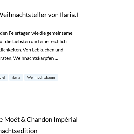
ihnachtsteller von Ilaria.I
t den Feiertagen wie die gemeinsame
ür die Liebsten und eine reichlich
stlichkeiten. Von Lebkuchen und
raten, Weihnachtskarpfen …
teller von Ilaria.I“
piel
ilaria
Weihnachtsbaum
he Moët & Chandon Impérial
nachtsedition