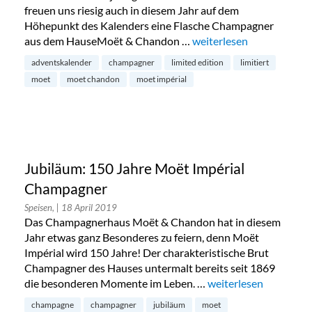
freuen uns riesig auch in diesem Jahr auf dem
Höhepunkt des Kalenders eine Flasche Champagner
aus dem HauseMoët & Chandon …
„Türchen 24: 1×1 Flasche
weiterlesen
adventskalender
champagner
limited edition
limitiert
moet
moet chandon
moet impérial
Jubiläum: 150 Jahre Moët Impérial
Champagner
Speisen,
| 18 April 2019
Das Champagnerhaus Moët & Chandon hat in diesem
Jahr etwas ganz Besonderes zu feiern, denn Moët
Impérial wird 150 Jahre! Der charakteristische Brut
Champagner des Hauses untermalt bereits seit 1869
die besonderen Momente im Leben. …
„Jubiläum: 150 Jahre
weiterlesen
champagne
champagner
jubiläum
moet