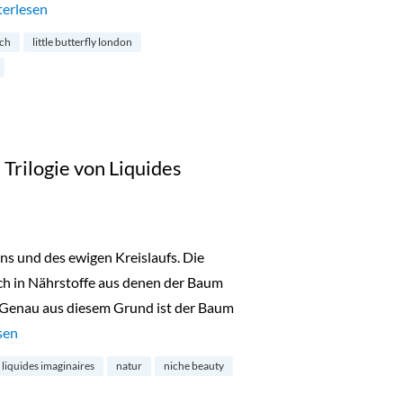
ttle Butterfly Organics: Luxuspflege für Babys“
terlesen
ch
little butterfly london
Trilogie von Liquides
s und des ewigen Kreislaufs. Die
ich in Nährstoffe aus denen der Baum
 Genau aus diesem Grund ist der Baum
News: Die neue Trilogie von Liquides Imaginaires“
sen
liquides imaginaires
natur
niche beauty