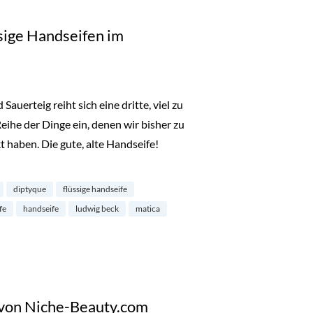
ssige Handseifen im
uerteig reiht sich eine dritte, viel zu
 Reihe der Dinge ein, denen wir bisher zu
haben. Die gute, alte Handseife!
: flüssige Handseifen im Rampenlicht“
diptyque
flüssige handseife
fe
handseife
ludwig beck
matica
 von Niche-Beauty.com