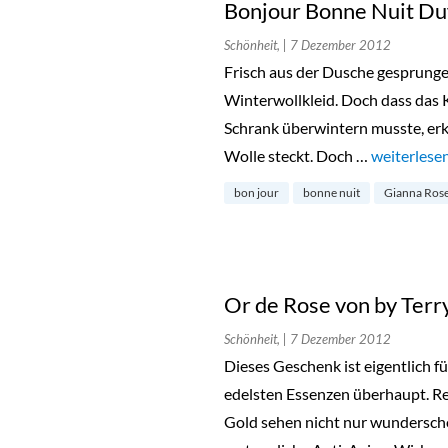
Bonjour Bonne Nuit Du
Schönheit,
| 7 Dezember 2012
Frisch aus der Dusche gesprunge
Winterwollkleid. Doch dass das K
Schrank überwintern musste, erk
Wolle steckt. Doch …
„Bonjour B
weiterlese
bon jour
bonne nuit
Gianna Ros
Or de Rose von by Terr
Schönheit,
| 7 Dezember 2012
Dieses Geschenk ist eigentlich f
edelsten Essenzen überhaupt. R
Gold sehen nicht nur wundersch