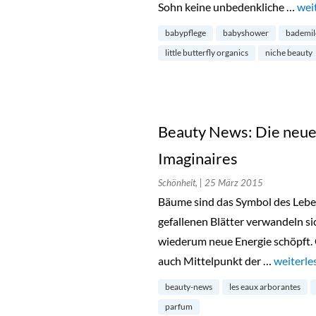
Sohn keine unbedenkliche …
„Li
wei
babypflege
babyshower
bademil
little butterfly organics
niche beauty
Beauty News: Die neue 
Imaginaires
Schönheit,
| 25 März 2015
Bäume sind das Symbol des Leben
gefallenen Blätter verwandeln s
wiederum neue Energie schöpft.
auch Mittelpunkt der …
„Beauty 
weiterle
beauty-news
les eaux arborantes
parfum