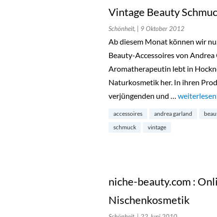
Vintage Beauty Schmuc
Schönheit,
| 9 Oktober 2012
Ab diesem Monat können wir nu
Beauty-Accessoires von Andrea
Aromatherapeutin lebt in Hockn
Naturkosmetik her. In ihren Pro
verjüngenden und …
„Vintage B
weiterlesen
accessoires
andrea garland
beau
schmuck
vintage
niche-beauty.com : Onl
Nischenkosmetik
Schönheit,
| 22 Juni 2010