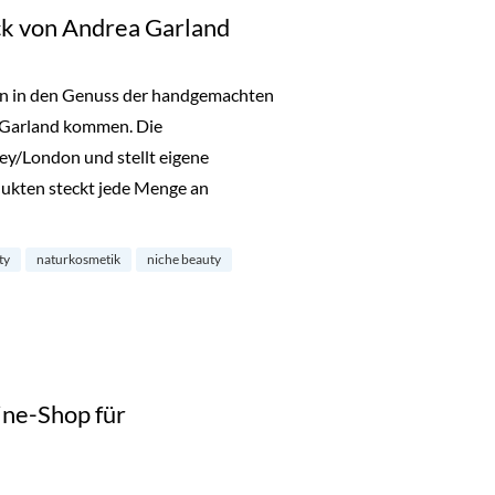
k von Andrea Garland
n in den Genuss der handgemachten
 Garland kommen. Die
ey/London und stellt eigene
dukten steckt jede Menge an
eauty Schmuck von Andrea Garland“
ty
naturkosmetik
niche beauty
ine-Shop für