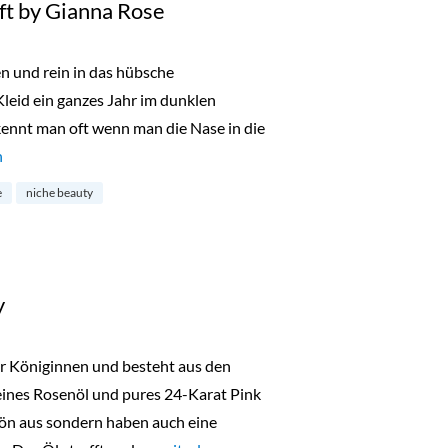
ft by Gianna Rose
n und rein in das hübsche
leid ein ganzes Jahr im dunklen
ennt man oft wenn man die Nase in die
onne Nuit Duft by Gianna Rose“
n
e
niche beauty
y
ür Königinnen und besteht aus den
eines Rosenöl und pures 24-Karat Pink
ön aus sondern haben auch eine