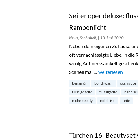
Seifenoper deluxe: flü
Rampenlicht
News, Schönheit,
| 10 Juni 2020
Neben dem eigenen Zuhause und Sa
oft vernachlässigte Liebe, in die
wenig Aufmerksamkeit geschenkt 
Schnell mal …
„Seifenoper deluxe
weiterlesen
benamôr
bondi wash
cosmydor
flüssige seife
flüssigseife
hand sei
niche beauty
noble isle
seife
Türchen 16: Beautyset