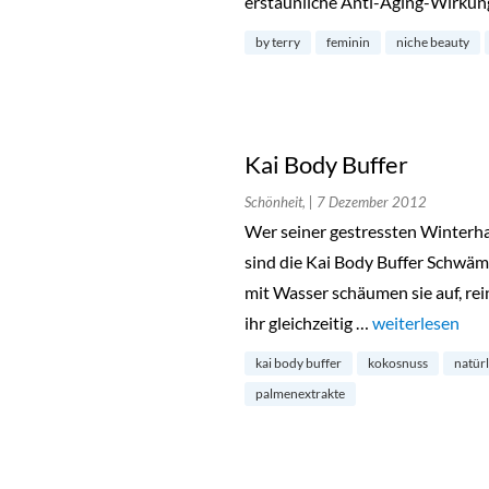
erstaunliche Anti-Aging-Wirkung
by terry
feminin
niche beauty
Kai Body Buffer
Schönheit,
| 7 Dezember 2012
Wer seiner gestressten Winterha
sind die Kai Body Buffer Schwäm
mit Wasser schäumen sie auf, re
ihr gleichzeitig …
„Kai Body Buffe
weiterlesen
kai body buffer
kokosnuss
natür
palmenextrakte