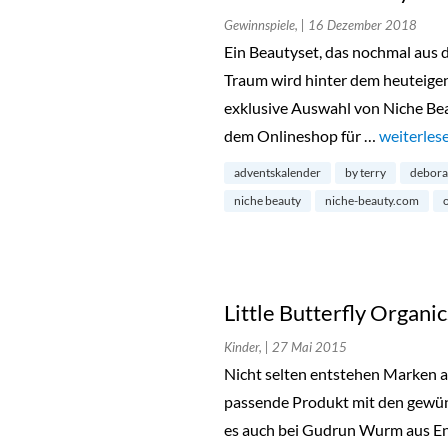
Gewinnspiele,
| 16 Dezember 2018
Ein Beautyset, das nochmal aus d
Traum wird hinter dem heuteigen
exklusive Auswahl von Niche Be
dem Onlineshop für …
„Türchen 
weiterles
adventskalender
by terry
debora
niche beauty
niche-beauty.com
Little Butterfly Organi
Kinder,
| 27 Mai 2015
Nicht selten entstehen Marken au
passende Produkt mit den gewün
es auch bei Gudrun Wurm aus En