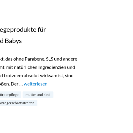
legeprodukte für
d Babys
t, das ohne Parabene, SLS und andere
mt, mit natürlichen Ingredienzien und
d trotzdem absolut wirksam ist, sind
oßen. Der …
„Bloom and Blossom: Pflegeprodukte für Schwangere
weiterlesen
örperpflege
mutter und kind
wangerschaftsstreifen