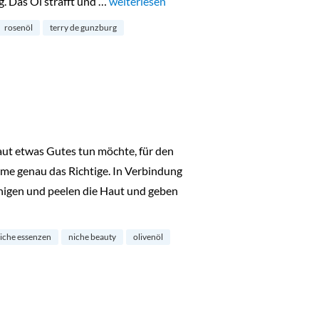
. Das Öl strafft und …
„Or de Rose von by Terry“
weiterlesen
rosenöl
terry de gunzburg
ut etwas Gutes tun möchte, für den
me genau das Richtige. In Verbindung
inigen und peelen die Haut und geben
r“
liche essenzen
niche beauty
olivenöl