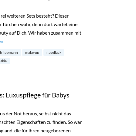
rei weiteren Sets besteht? Dieser
 Türchen wahr, denn dort wartet eine
auty auf Dich. Wir haben zusammen mit
16: Beautyset von Niche-Beauty.com“
en
h lippmann
make-up
nagellack
oskia
cs: Luxuspflege für Babys
s der Not heraus, selbst nicht das
schten Eigenschaften zu finden. So war
gland, die für ihren neugeborenen