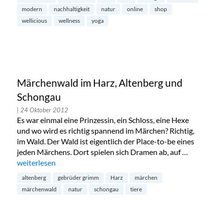
modern
nachhaltigkeit
natur
online
shop
wellicious
wellness
yoga
Märchenwald im Harz, Altenberg und
Schongau
| 24 Oktober 2012
Es war einmal eine Prinzessin, ein Schloss, eine Hexe
und wo wird es richtig spannend im Märchen? Richtig,
im Wald. Der Wald ist eigentlich der Place-to-be eines
jeden Märchens. Dort spielen sich Dramen ab, auf …
„Märchenwald im Harz, Altenberg und Schongau“
weiterlesen
altenberg
gebrüder grimm
Harz
märchen
märchenwald
natur
schongau
tiere