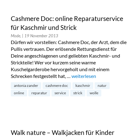
Cashmere Doc: online Reparaturservice
für Kaschmir und Strick
Mode,
| 19 November 2013
Dürfen wir vorstellen: Cashmere Doc, der Arzt, dem die
Pullis vertrauen. Der erlösende Rettungsdienst für
Deine angeschlagenen und geliebten Kaschmir- und
Strickteile! Wer vor kurzem seine warme
Kuschelgarderobe hervorgeholt und mit einem
Schrecken festgestellt hat, …
„Cashmere Doc: online Reparatu
weiterlesen
antonia zander
cashmere doc
kaschmir
natur
online
reparatur
service
strick
wolle
Walk nature – Walkjacken für Kinder