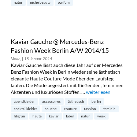
natur
niche beauty
parfum
Kaviar Gauche @ Mercedes-Benz
Fashion Week Berlin A/W 2014/15
Mode,
| 15 Januar 2014
Kaviar Gauche lässt auch diese Jahr auf der Mercedes
Benz Fashion Week in Berlin wieder seine ästhetisch
elegante Haute Couture Mode über den Laufsteg
laufen. Die Mode begeistert mit fließenden, femininen
Akzenten und luxuriösen Stoffen. …
„Kaviar Gauche @ Merc
weiterlesen
abendkleider
accessoires
ästhetisch
berlin
cocktailkleider
couche
couture
fashion
feminin
filigran
haute
kaviar
label
natur
week