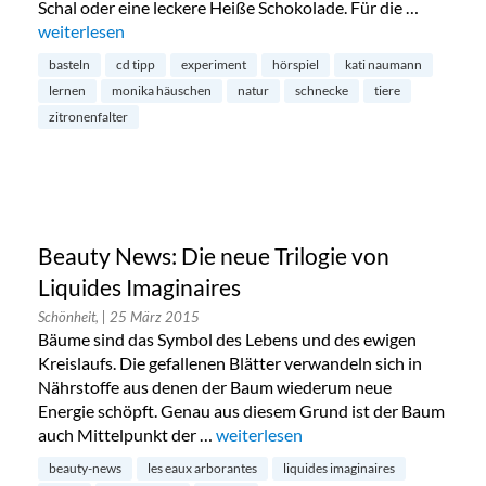
Schal oder eine leckere Heiße Schokolade. Für die …
„Die kleine Schnecke Monika Häuschen“
weiterlesen
basteln
cd tipp
experiment
hörspiel
kati naumann
lernen
monika häuschen
natur
schnecke
tiere
zitronenfalter
Beauty News: Die neue Trilogie von
Liquides Imaginaires
Schönheit,
| 25 März 2015
Bäume sind das Symbol des Lebens und des ewigen
Kreislaufs. Die gefallenen Blätter verwandeln sich in
Nährstoffe aus denen der Baum wiederum neue
Energie schöpft. Genau aus diesem Grund ist der Baum
auch Mittelpunkt der …
„Beauty News: Die neue Trilogie von
weiterlesen
beauty-news
les eaux arborantes
liquides imaginaires