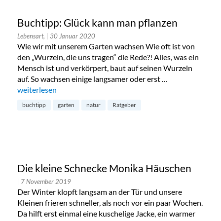
Buchtipp: Glück kann man pflanzen
Lebensart,
| 30 Januar 2020
Wie wir mit unserem Garten wachsen Wie oft ist von
den „Wurzeln, die uns tragen“ die Rede?! Alles, was ein
Mensch ist und verkörpert, baut auf seinen Wurzeln
auf. So wachsen einige langsamer oder erst …
„Buchtipp: Glück kann man pflanzen“
weiterlesen
buchtipp
garten
natur
Ratgeber
Die kleine Schnecke Monika Häuschen
| 7 November 2019
Der Winter klopft langsam an der Tür und unsere
Kleinen frieren schneller, als noch vor ein paar Wochen.
Da hilft erst einmal eine kuschelige Jacke, ein warmer