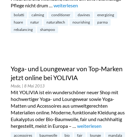
Pflege nicht drum …
„Davines Naturaltech: Haar- und Kopfh
weiterlesen
bolatti
calming
conditioner
davines
energizing
haare
natur
naturaltech
nourishing
parma
rebalancing
shampoo
Yoga- und Loungewear von Top-Marken
jetzt online bei YOLIVIA
Mode,
| 8 Mai 2013
Mit YOLIVIA ist ein wunderschöner neuer Shop mit
hochwertiger Yoga- und Loungewear sowie Yoga-
Matten und Accessoires aus umweltgerechten
Materialien online. Moderne, funktionale Kleidung aus
Eukalyptus oder Bio-Baumwolle, fair und nachhhaltig
hergestellt, meist in Europa – …
„Yoga- und Loungewear von 
weiterlesen
accessoires
baumwolle
bio
fair
lounge
mandala