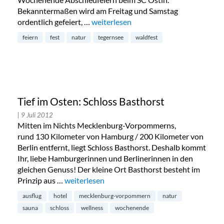
Bekanntermaßen wird am Freitag und Samstag
ordentlich gefeiert, …
„Waldfest am Tegernsee“
weiterlesen
feiern
fest
natur
tegernsee
waldfest
Tief im Osten: Schloss Basthorst
| 9 Juli 2012
Mitten im Nichts Mecklenburg-Vorpommerns,
rund 130 Kilometer von Hamburg / 200 Kilometer von
Berlin entfernt, liegt Schloss Basthorst. Deshalb kommt
Ihr, liebe Hamburgerinnen und Berlinerinnen in den
gleichen Genuss! Der kleine Ort Basthorst besteht im
Prinzip aus …
„Tief im Osten: Schloss Basthorst“
weiterlesen
ausflug
hotel
mecklenburg-vorpommern
natur
sauna
schloss
wellness
wochenende