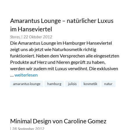
Amarantus Lounge – natürlicher Luxus
im Hanseviertel
Stores,
| 22 Oktober 2012
Die Amarantus Lounge im Hamburger Hanseviertel
zeigt uns ab jetzt wie Naturkosmetik richtig
funktioniert. Neben dem Versprechen alle eingesetzten
Produkte auf Herz und Nieren geprüft zu haben,
werden wir zudem mit Luxus verwöhnt. Die exklusiven
…
„Amarantus Lounge – natürlicher Luxus im Hanseviertel“
weiterlesen
amarantus lounge
hamburg
julisis
kosmetik
natur
Minimal Design von Caroline Gomez
| 28 September 2012