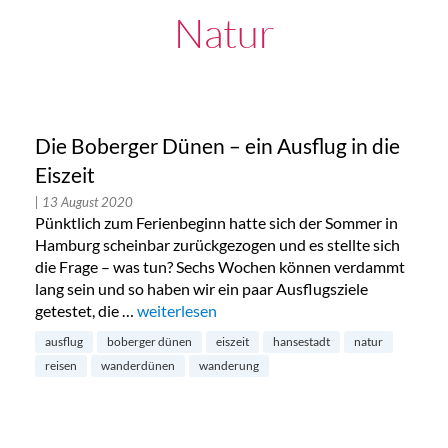
Natur
Die Boberger Dünen – ein Ausflug in die
Eiszeit
| 13 August 2020
Pünktlich zum Ferienbeginn hatte sich der Sommer in
Hamburg scheinbar zurückgezogen und es stellte sich
die Frage – was tun? Sechs Wochen können verdammt
lang sein und so haben wir ein paar Ausflugsziele
getestet, die …
„Die Boberger Dünen – ein Ausflug in die Eisz
weiterlesen
ausflug
boberger dünen
eiszeit
hansestadt
natur
reisen
wanderdünen
wanderung