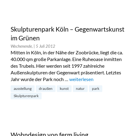
Skulpturenpark Köln – Gegenwartskunst
im Grünen
Wochenende,
| 5 Juli 2012
Mitten in Köln, in der Nähe der Zoobrücke, liegt die ca.
40.000 qm große Parkanlage. Eine Ruheoase inmitten
des Trubels. Hier werden seit 1997 zahlreiche
Außenskulpturen der Gegenwart präsentiert. Letztes
Jahr wurde der Park noch …
„Skulpturenpark Köln – Gegenw
weiterlesen
ausstellung
draußen
kunst
natur
park
Skulpturenpark
Wohndesign von ferm living