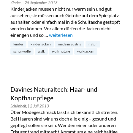
Kinder,
| 25 September 2013
Kinderjacken müssen nicht nur warm sein und gut
aussehen, sie müssen auch Getobe auf dem Spielplatz
aushalten oder einfach mal in die Schultasche gestopft
werden können. Vor allem dürfen die Jacken nicht
einengen und so …
„Walk nature – Walkjacken für Kinder“
weiterlesen
kinder
kinderjacken
mede in austria
natur
schurwolle
walk
walk nature
walkjacken
Davines Naturaltech: Haar- und
Kopfhautpflege
Schönheit,
| 2 Juli 2013
Über Modegeschmack lässt sich bekanntlich streiten.
Bei Haaren sind wir uns doch alle einig – gesund und
gepflegt sollen sie sein. Wer den einen oder anderen
Frisurentrend mitmacht, kommt um eine reichhaltige