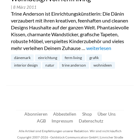
| 8 März 2011
Trine Anderson ist Einrichtungskünstlerin: Die Dänin
verzaubert mit ihren kreativen, feenhaften und cleanen
Designs Haushalte auf der ganzen Welt. Phantasievolle
Kissen, charmante Wandsticker, grafische Tapeten,
robuste Möbel, verspieltes Kinderzubehör und vieles
mehr verleihen Deinem Zuhause …
„Wohndesign von ferm li
weiterlesen
dänemark
einrichtung
ferm living
grafik
interior design
natur
trine anderson
wohnideen
Abonnieren
Abbestellen
Shop
Über Uns
AGB
Impressum
Datenschutz
Alle Artikel sind Empfehlungen unserer Redaktion. Wir sind nicht käuflich
Copyright 2007-2026 - Goldstück Communication GmbH | Linnicher Straße