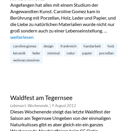
Angefangen hat alles mit einem Studium der
Angewandten Kunst. Caroline Gomez kam in
Berührung mit Porzellan, Holz, Leder und Papier, und
die Liebe zu natürlichen Materialien wurde nicht nur
groß sondern auch zu einer Lebenseinstellung. …
„Minimal Design von Caroline Gomez“
weiterlesen
caroline gomez
design
frankreich
handarbeit
holz
keramik
leder
minimal
natur
papier
porzellan
wohnaccessoires
Waldfest am Tegernsee
Lebensart, Wochenende,
| 9 August 2012
Dieses Wochenende steigt das letzte Waldfest der
Saison am Tegernsee Umgeben von der einmaligen
Naturkulisses gibt es aber gleich ein ein ganzes
Wochenende Abschiedfeiern beim SC Ostin.