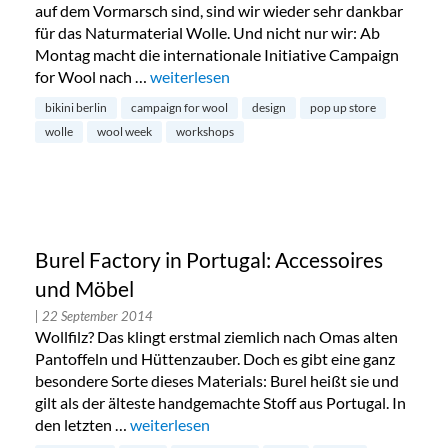
auf dem Vormarsch sind, sind wir wieder sehr dankbar
für das Naturmaterial Wolle. Und nicht nur wir: Ab
Montag macht die internationale Initiative Campaign
for Wool nach …
„Wool Week im Bikini Berlin“
weiterlesen
bikini berlin
campaign for wool
design
pop up store
wolle
wool week
workshops
Burel Factory in Portugal: Accessoires
und Möbel
| 22 September 2014
Wollfilz? Das klingt erstmal ziemlich nach Omas alten
Pantoffeln und Hüttenzauber. Doch es gibt eine ganz
besondere Sorte dieses Materials: Burel heißt sie und
gilt als der älteste handgemachte Stoff aus Portugal. In
den letzten …
„Burel Factory in Portugal: Accessoires und M
weiterlesen