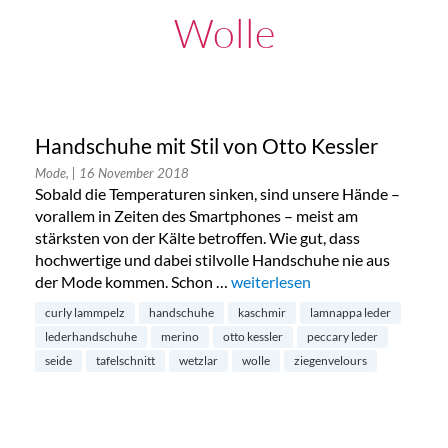
Wolle
Handschuhe mit Stil von Otto Kessler
Mode,
| 16 November 2018
Sobald die Temperaturen sinken, sind unsere Hände –
vorallem in Zeiten des Smartphones – meist am
stärksten von der Kälte betroffen. Wie gut, dass
hochwertige und dabei stilvolle Handschuhe nie aus
der Mode kommen. Schon …
„Handschuhe mit Stil von Otto 
weiterlesen
curly lammpelz
handschuhe
kaschmir
lamnappa leder
lederhandschuhe
merino
otto kessler
peccary leder
seide
tafelschnitt
wetzlar
wolle
ziegenvelours