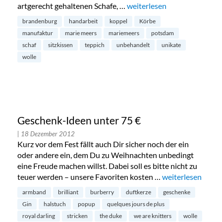
artgerecht gehaltenen Schafe, …
„Mariemeers Manufaktur: T
weiterlesen
brandenburg
handarbeit
koppel
Körbe
manufaktur
marie meers
mariemeers
potsdam
schaf
sitzkissen
teppich
unbehandelt
unikate
wolle
Geschenk-Ideen unter 75 €
| 18 Dezember 2012
Kurz vor dem Fest fällt auch Dir sicher noch der ein
oder andere ein, dem Du zu Weihnachten unbedingt
eine Freude machen willst. Dabei soll es bitte nicht zu
teuer werden – unsere Favoriten kosten …
„Geschenk-Ideen 
weiterlesen
armband
brilliant
burberry
duftkerze
geschenke
Gin
halstuch
popup
quelques jours de plus
royal darling
stricken
the duke
we are knitters
wolle