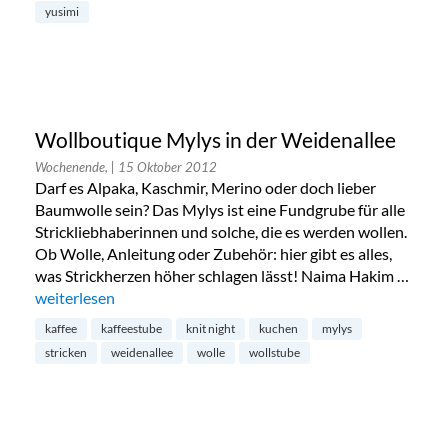
yusimi
Wollboutique Mylys in der Weidenallee
Wochenende,
| 15 Oktober 2012
Darf es Alpaka, Kaschmir, Merino oder doch lieber
Baumwolle sein? Das Mylys ist eine Fundgrube für alle
Strickliebhaberinnen und solche, die es werden wollen.
Ob Wolle, Anleitung oder Zubehör: hier gibt es alles,
was Strickherzen höher schlagen lässt! Naima Hakim …
„Wollboutique Mylys in der Weidenallee“
weiterlesen
kaffee
kaffeestube
knit night
kuchen
mylys
stricken
weidenallee
wolle
wollstube