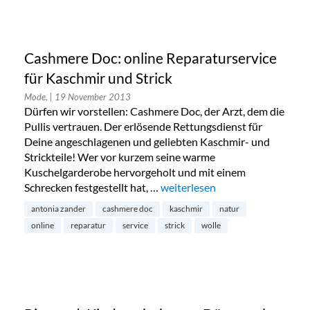
Cashmere Doc: online Reparaturservice
für Kaschmir und Strick
Mode,
| 19 November 2013
Dürfen wir vorstellen: Cashmere Doc, der Arzt, dem die
Pullis vertrauen. Der erlösende Rettungsdienst für
Deine angeschlagenen und geliebten Kaschmir- und
Strickteile! Wer vor kurzem seine warme
Kuschelgarderobe hervorgeholt und mit einem
Schrecken festgestellt hat, …
„Cashmere Doc: online Reparatu
weiterlesen
antonia zander
cashmere doc
kaschmir
natur
online
reparatur
service
strick
wolle