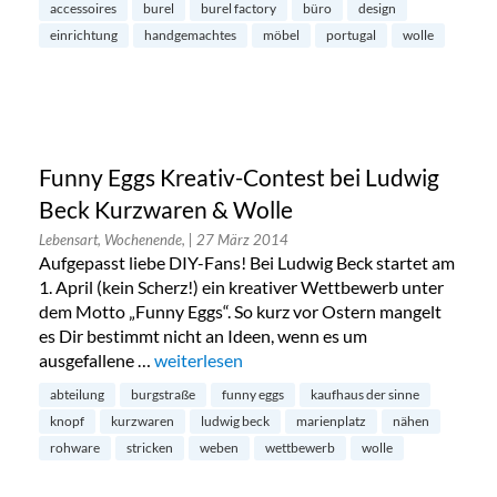
accessoires
burel
burel factory
büro
design
einrichtung
handgemachtes
möbel
portugal
wolle
Funny Eggs Kreativ-Contest bei Ludwig
Beck Kurzwaren & Wolle
Lebensart, Wochenende,
| 27 März 2014
Aufgepasst liebe DIY-Fans! Bei Ludwig Beck startet am
1. April (kein Scherz!) ein kreativer Wettbewerb unter
dem Motto „Funny Eggs“. So kurz vor Ostern mangelt
es Dir bestimmt nicht an Ideen, wenn es um
ausgefallene …
„Funny Eggs Kreativ-Contest bei Ludwig Bec
weiterlesen
abteilung
burgstraße
funny eggs
kaufhaus der sinne
knopf
kurzwaren
ludwig beck
marienplatz
nähen
rohware
stricken
weben
wettbewerb
wolle