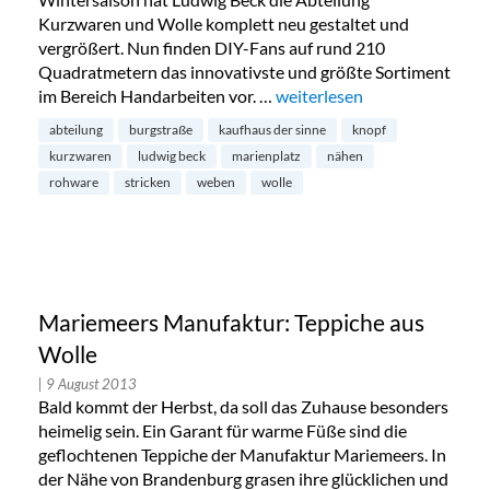
Kurzwaren und Wolle komplett neu gestaltet und
vergrößert. Nun finden DIY-Fans auf rund 210
Quadratmetern das innovativste und größte Sortiment
im Bereich Handarbeiten vor. …
„Ludwig Beck: Kurzwaren & 
weiterlesen
abteilung
burgstraße
kaufhaus der sinne
knopf
kurzwaren
ludwig beck
marienplatz
nähen
rohware
stricken
weben
wolle
Mariemeers Manufaktur: Teppiche aus
Wolle
| 9 August 2013
Bald kommt der Herbst, da soll das Zuhause besonders
heimelig sein. Ein Garant für warme Füße sind die
geflochtenen Teppiche der Manufaktur Mariemeers. In
der Nähe von Brandenburg grasen ihre glücklichen und