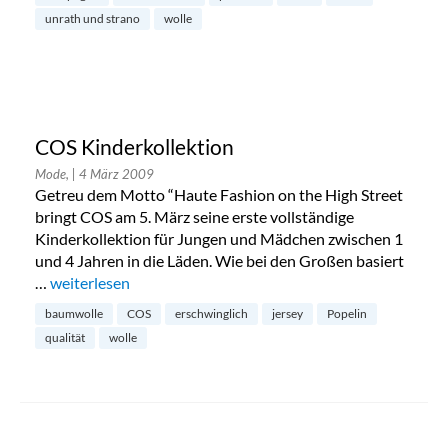
unrath und strano
wolle
COS Kinderkollektion
Mode,
| 4 März 2009
Getreu dem Motto “Haute Fashion on the High Street
bringt COS am 5. März seine erste vollständige
Kinderkollektion für Jungen und Mädchen zwischen 1
und 4 Jahren in die Läden. Wie bei den Großen basiert
…
„COS Kinderkollektion“
weiterlesen
baumwolle
COS
erschwinglich
jersey
Popelin
qualität
wolle