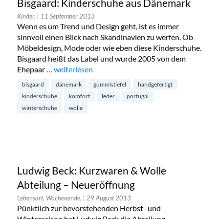
Bisgaard: Kinderschuhe aus Dänemark
Kinder,
| 11 September 2013
Wenn es um Trend und Design geht, ist es immer
sinnvoll einen Blick nach Skandinavien zu werfen. Ob
Möbeldesign, Mode oder wie eben diese Kinderschuhe.
Bisgaard heißt das Label und wurde 2005 von dem
Ehepaar …
„Bisgaard: Kinderschuhe aus Dänemark“
weiterlesen
bisgaard
dänemark
gummistiefel
handgefertigt
kinderschuhe
komfort
leder
portugal
winterschuhe
wolle
Ludwig Beck: Kurzwaren & Wolle
Abteilung – Neueröffnung
Lebensart, Wochenende,
| 29 August 2013
Pünktlich zur bevorstehenden Herbst- und
Wintersaison hat Ludwig Beck die Abteilung