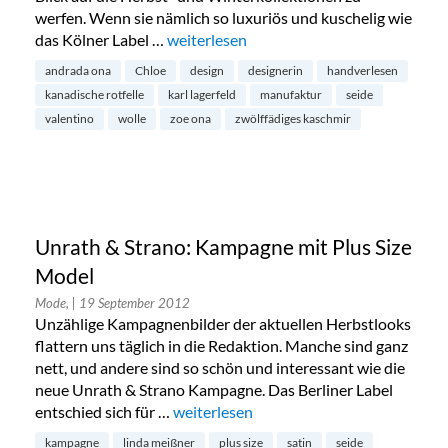
werfen. Wenn sie nämlich so luxuriös und kuschelig wie
das Kölner Label …
„Zoe Ona im Belgischen Viertel“
weiterlesen
andrada ona
Chloe
design
designerin
handverlesen
kanadische rotfelle
karl lagerfeld
manufaktur
seide
valentino
wolle
zoe ona
zwölffädiges kaschmir
Unrath & Strano: Kampagne mit Plus Size
Model
Mode,
| 19 September 2012
Unzählige Kampagnenbilder der aktuellen Herbstlooks
flattern uns täglich in die Redaktion. Manche sind ganz
nett, und andere sind so schön und interessant wie die
neue Unrath & Strano Kampagne. Das Berliner Label
entschied sich für …
„Unrath & Strano: Kampagne mit Plus S
weiterlesen
kampagne
linda meißner
plus size
satin
seide