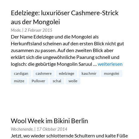
Edelziege: luxuriöser Cashmere-Strick
aus der Mongolei
Mode,
| 2 Februar 2015
Der Name Edelziege und die Mongolei als
Herkunftsland scheinen auf den ersten Blick nicht gut
zusammen zu passen. Auf den zweiten Blick aber
erklärt sich die ungewöhnliche Paarung schnell und
logisch: die gebürtige Mongolin Saruul …
„Edelziege: luxuri
weiterlesen
cardigan
cashmere
edelziege
kaschmir
mongolei
mütze
Pullover
schal
wolle
Wool Week im Bikini Berlin
Wochenende,
| 17 Oktober 2014
Jetzt, wo wieder schlotternde Schultern und kalte Füße