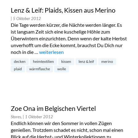
Lenz & Leif: Plaids, Kissen aus Merino
| 5 Oktober 2012
Die Tage werden kürzer, die Nächte werden länger. Es
ist langsam Zeit sich eine kuschelige Höhle zum
Überwintern einzurichten. Denn wenn der kalte Herbst
unverhofft um die Ecke kommt, brauchst Du Dich nur
noch in die …
„Lenz & Leif: Plaids, Kissen aus Merino“
weiterlesen
decken
heimtextilien
kissen
lenz & leif
merino
plaid
wärmflasche
wolle
Zoe Ona im Belgischen Viertel
Stores,
| 1 Oktober 2012
Endlich können wir den Sommer in vollen Zügen
genießen. Trotzdem schadet es nicht, schon mal einen
Blick auf die Herbst- und Winterkollektionen zu