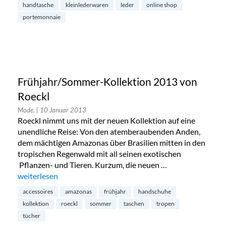
handtasche
kleinlederwaren
leder
online shop
portemonnaie
Frühjahr/Sommer-Kollektion 2013 von
Roeckl
Mode,
| 10 Januar 2013
Roeckl nimmt uns mit der neuen Kollektion auf eine
unendliche Reise: Von den atemberaubenden Anden,
dem mächtigen Amazonas über Brasilien mitten in den
tropischen Regenwald mit all seinen exotischen
Pflanzen- und Tieren. Kurzum, die neuen …
„Frühjahr/Sommer-Kollektion 2013 von Roeckl“
weiterlesen
accessoires
amazonas
frühjahr
handschuhe
kollektion
roeckl
sommer
taschen
tropen
tücher