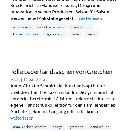
Roeckl höchste Handwerkskunst, Design und
Innovation in seinen Produkten. Saison für Saison
werden neue Maßstäbe gesetzt …
„Roeckl Lagerverkauf 201
weiterlesen
accessoires
aidenbachstrasse
handschuhe
kistlerhofstrasse
lagerverkauf
leder
roeckl
Tolle Lederhandtaschen von Gretchen
Mode,
| 11 Juni 2013
Anne-Christin Schmitt, der kreative Kopf hinter
Gretchen, hat ihre Faszination für Design schon früh
entdeckt. Bereits mit 17 Jahren kreierte sie ihre erste
eigene Handschuhkollektion für den Familienbetrieb.
Auch der gekonnte Umgang mit Leder kommt …
„Tolle Lederhandtaschen von Gretchen“
weiterlesen
anne-christin schmitt
design
gretchen
handschuhe