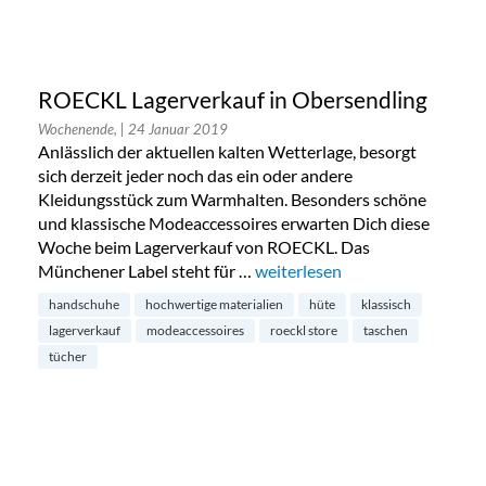
ROECKL Lagerverkauf in Obersendling
Wochenende,
| 24 Januar 2019
Anlässlich der aktuellen kalten Wetterlage, besorgt
sich derzeit jeder noch das ein oder andere
Kleidungsstück zum Warmhalten. Besonders schöne
und klassische Modeaccessoires erwarten Dich diese
Woche beim Lagerverkauf von ROECKL. Das
Münchener Label steht für …
„ROECKL Lagerverkauf in Ober
weiterlesen
handschuhe
hochwertige materialien
hüte
klassisch
lagerverkauf
modeaccessoires
roeckl store
taschen
tücher