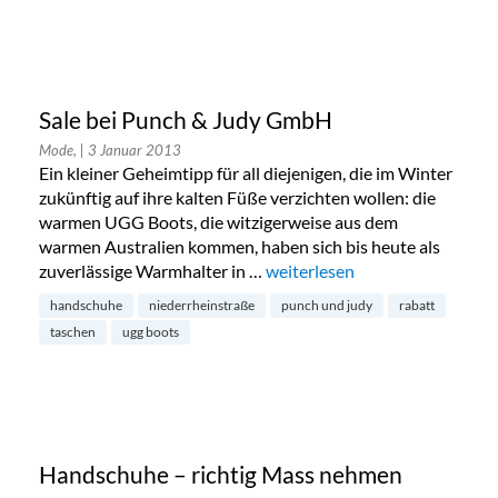
Sale bei Punch & Judy GmbH
Mode,
| 3 Januar 2013
Ein kleiner Geheimtipp für all diejenigen, die im Winter
zukünftig auf ihre kalten Füße verzichten wollen: die
warmen UGG Boots, die witzigerweise aus dem
warmen Australien kommen, haben sich bis heute als
zuverlässige Warmhalter in …
„Sale bei Punch & Judy GmbH
weiterlesen
handschuhe
niederrheinstraße
punch und judy
rabatt
taschen
ugg boots
Handschuhe – richtig Mass nehmen