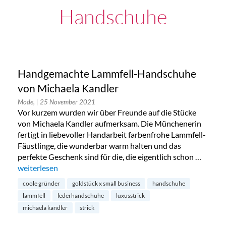
Handschuhe
Handgemachte Lammfell-Handschuhe
von Michaela Kandler
Mode,
| 25 November 2021
Vor kurzem wurden wir über Freunde auf die Stücke
von Michaela Kandler aufmerksam. Die Münchenerin
fertigt in liebevoller Handarbeit farbenfrohe Lammfell-
Fäustlinge, die wunderbar warm halten und das
perfekte Geschenk sind für die, die eigentlich schon …
„Handgemachte Lammfell-Handschuhe von Michaela Kandl
weiterlesen
coole gründer
goldstück x small business
handschuhe
lammfell
lederhandschuhe
luxusstrick
michaela kandler
strick