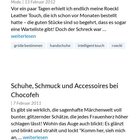
Mode,
| 13 Februar 2012
Vor ein paar Tagen erhielt ich endlich meine Roeckl
Leather Touch, die ich schon vor Monaten bestellt
hatte – die guten Stücke sind so begehrt, dass es sogar
eine Warteliste gibt! Doch der Schreck war …
„Handschuhe – richtig Mass nehmen“
weiterlesen
größe bestimmen
handschuhe
intelligent touch
roeckl
Schuhe, Schmuck und Accessoires bei
Chocofeh
| 7 Februar 2011
Es gibt sie wirklich, die sagenhafte Märchenwelt voll
bunter, glitzernder Schätze, die jedes Frauenherz höher
schlagen lässt! Wohin das Auge auch blickt: Es glänzt
und blinkt und strahlt und lockt "Komm her, sieh mich
an, …
„Schuhe, Schmuck und Accessoires bei Chocofeh“
weiterlesen