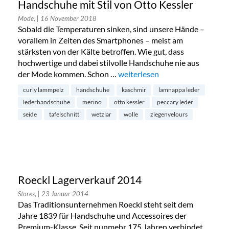
Handschuhe mit Stil von Otto Kessler
Mode,
| 16 November 2018
Sobald die Temperaturen sinken, sind unsere Hände –
vorallem in Zeiten des Smartphones – meist am
stärksten von der Kälte betroffen. Wie gut, dass
hochwertige und dabei stilvolle Handschuhe nie aus
der Mode kommen. Schon …
„Handschuhe mit Stil von Otto 
weiterlesen
curly lammpelz
handschuhe
kaschmir
lamnappa leder
lederhandschuhe
merino
otto kessler
peccary leder
seide
tafelschnitt
wetzlar
wolle
ziegenvelours
Roeckl Lagerverkauf 2014
Stores,
| 23 Januar 2014
Das Traditionsunternehmen Roeckl steht seit dem
Jahre 1839 für Handschuhe und Accessoires der
Premium-Klasse. Seit nunmehr 175 Jahren verbindet