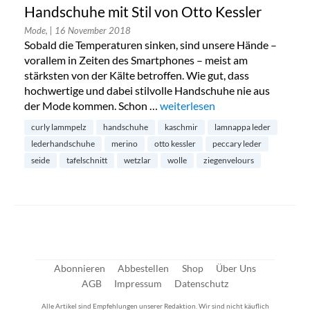
Handschuhe mit Stil von Otto Kessler
Mode,
| 16 November 2018
Sobald die Temperaturen sinken, sind unsere Hände –
vorallem in Zeiten des Smartphones – meist am
stärksten von der Kälte betroffen. Wie gut, dass
hochwertige und dabei stilvolle Handschuhe nie aus
der Mode kommen. Schon …
„Handschuhe mit Stil von Otto 
weiterlesen
curly lammpelz
handschuhe
kaschmir
lamnappa leder
lederhandschuhe
merino
otto kessler
peccary leder
seide
tafelschnitt
wetzlar
wolle
ziegenvelours
Abonnieren
Abbestellen
Shop
Über Uns
AGB
Impressum
Datenschutz
Alle Artikel sind Empfehlungen unserer Redaktion. Wir sind nicht käuflich