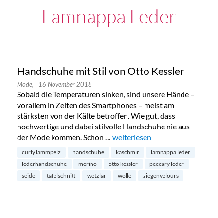
Lamnappa Leder
Handschuhe mit Stil von Otto Kessler
Mode,
| 16 November 2018
Sobald die Temperaturen sinken, sind unsere Hände –
vorallem in Zeiten des Smartphones – meist am
stärksten von der Kälte betroffen. Wie gut, dass
hochwertige und dabei stilvolle Handschuhe nie aus
der Mode kommen. Schon …
„Handschuhe mit Stil von Otto 
weiterlesen
curly lammpelz
handschuhe
kaschmir
lamnappa leder
lederhandschuhe
merino
otto kessler
peccary leder
seide
tafelschnitt
wetzlar
wolle
ziegenvelours