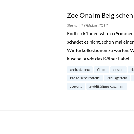
Zoe Ona im Belgischen 
Stores,
| 1 Oktober 2012
Endlich können wir den Sommer 
schadet es nicht, schon mal einen
Winterkollektionen zu werfen. W
kuschelig wie das Kölner Label 
andrada ona
Chloe
design
de
kanadische rotfelle
karl lagerfeld
zoe ona
zwölffädiges kaschmir