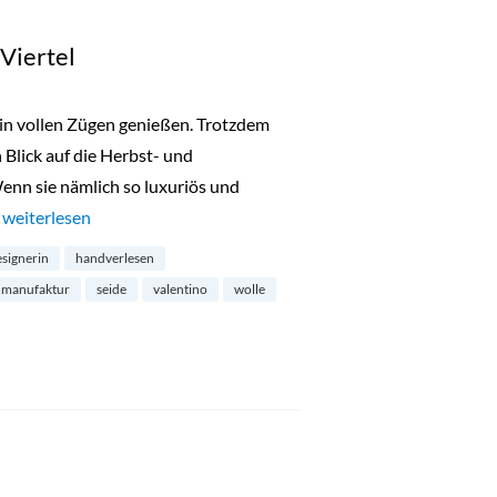
Viertel
in vollen Zügen genießen. Trotzdem
 Blick auf die Herbst- und
enn sie nämlich so luxuriös und
…
„Zoe Ona im Belgischen Viertel“
weiterlesen
signerin
handverlesen
manufaktur
seide
valentino
wolle