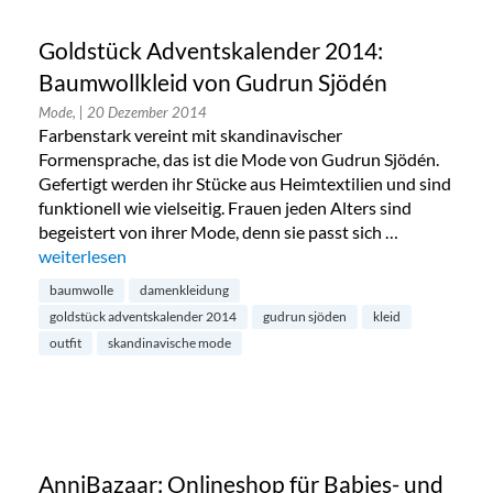
Goldstück Adventskalender 2014:
Baumwollkleid von Gudrun Sjödén
Mode,
| 20 Dezember 2014
Farbenstark vereint mit skandinavischer
Formensprache, das ist die Mode von Gudrun Sjödén.
Gefertigt werden ihr Stücke aus Heimtextilien und sind
funktionell wie vielseitig. Frauen jeden Alters sind
begeistert von ihrer Mode, denn sie passt sich …
„Goldstück Adventskalender 2014: Baumwollkleid von Gudr
weiterlesen
baumwolle
damenkleidung
goldstück adventskalender 2014
gudrun sjöden
kleid
outfit
skandinavische mode
AnniBazaar: Onlineshop für Babies- und