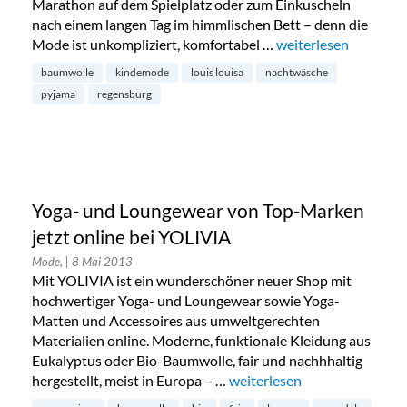
Marathon auf dem Spielplatz oder zum Einkuscheln
nach einem langen Tag im himmlischen Bett – denn die
Mode ist unkompliziert, komfortabel …
„Louis & Louisa: Ki
weiterlesen
baumwolle
kindemode
louis louisa
nachtwäsche
pyjama
regensburg
Yoga- und Loungewear von Top-Marken
jetzt online bei YOLIVIA
Mode,
| 8 Mai 2013
Mit YOLIVIA ist ein wunderschöner neuer Shop mit
hochwertiger Yoga- und Loungewear sowie Yoga-
Matten und Accessoires aus umweltgerechten
Materialien online. Moderne, funktionale Kleidung aus
Eukalyptus oder Bio-Baumwolle, fair und nachhhaltig
hergestellt, meist in Europa – …
„Yoga- und Loungewear von 
weiterlesen