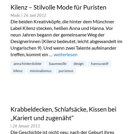
Kilenz – Stilvolle Mode für Puristen
Mode,
| 26 Juni 2012
Die beiden Kreativköpfe, die hinter dem Münchner
Label Kilenz stecken, heißen Anna und Hanna. Vor
neun Jahren begann der gemeinsame Weg der
Designerinnen (Kilenz bedeutet, leicht abgewandelt im
Ungarischen 9). Und wenn zwei Talente aufeinander
treffen, kommt ein …
„Kilenz – Stilvolle Mode für Puristen“
weiterlesen
anna hinterdobler
baumwolle
design
hanna wolf
kilenz
minimalismus
purismus
Krabbeldecken, Schlafsäcke, Kissen bei
„Kariert und zugenäht“
| 26 Januar 2011
Die Geschichte ist nicht neu: nach der Geburt ihres