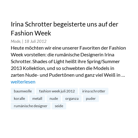
Irina Schrotter begeisterte uns auf der
Fashion Week
Mode,
| 18 Juli 2012
Heute möchten wir eine unserer Favoriten der Fashion
Week vorstellen: die rumänische Designerin Irina
Schrotter. Shades of Light heißt ihre Spring/Summer
2013 Kollektion, und so schwebten die Models in
zarten Nude- und Pudertönen und ganz viel Weiß in …
„Irina Schrotter begeisterte uns auf der Fashion Week“
weiterlesen
baumwolle
fashion week juli 2012
irina schrotter
koralle
metall
nude
organza
puder
rumänische designer
seide