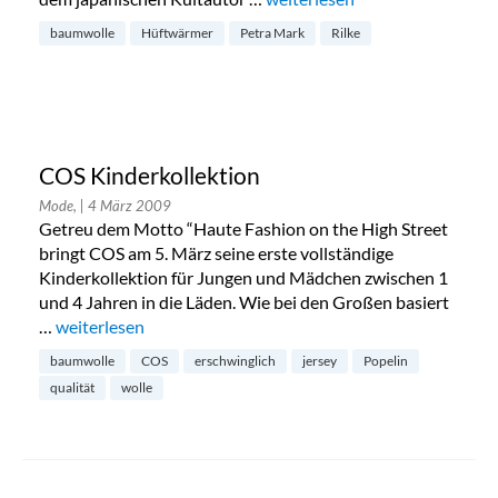
baumwolle
Hüftwärmer
Petra Mark
Rilke
COS Kinderkollektion
Mode,
| 4 März 2009
Getreu dem Motto “Haute Fashion on the High Street
bringt COS am 5. März seine erste vollständige
Kinderkollektion für Jungen und Mädchen zwischen 1
und 4 Jahren in die Läden. Wie bei den Großen basiert
…
„COS Kinderkollektion“
weiterlesen
baumwolle
COS
erschwinglich
jersey
Popelin
qualität
wolle