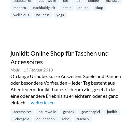
accessoires
baumwolle
bio
fair
lounge
mandala
modern
nachhaltigkeit
natur
online
shop
wellicious
wellness
yoga
junikit: Online Shop für Taschen und
Accessoires
Mode,
| 13 Februar 2013
Ob lange Urlaube, kurze Auszeiten, Spiele und Pannen
oder besondere Vorfreuden – jeder Tag besteht aus
Abenteuern. Junikit hat es sich zum Ziel gesetzt, das
eine oder andere Erlebnis zu erleichtern oder es ganz
einfach …
„junikit: Online Shop für Taschen und Accessoires“
weiterlesen
accessoires
baumwolle
gepäck
gewinnspiel
junikit
liebesgold
online shop
reise
taschen