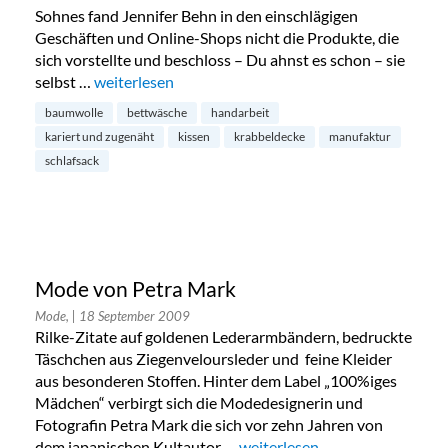
Sohnes fand Jennifer Behn in den einschlägigen
Geschäften und Online-Shops nicht die Produkte, die
sich vorstellte und beschloss – Du ahnst es schon – sie
selbst …
„Krabbeldecken, Schlafsäcke, Kissen bei „Kariert u
weiterlesen
baumwolle
bettwäsche
handarbeit
kariert und zugenäht
kissen
krabbeldecke
manufaktur
schlafsack
Mode von Petra Mark
Mode,
| 18 September 2009
Rilke-Zitate auf goldenen Lederarmbändern, bedruckte
Täschchen aus Ziegenveloursleder und feine Kleider
aus besonderen Stoffen. Hinter dem Label „100%iges
Mädchen“ verbirgt sich die Modedesignerin und
Fotografin Petra Mark die sich vor zehn Jahren von
dem japanischen Kultautor …
„Mode von Petra Mark“
weiterlesen