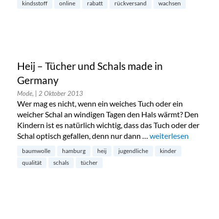
kindsstoff
online
rabatt
rückversand
wachsen
Heij – Tücher und Schals made in
Germany
Mode,
| 2 Oktober 2013
Wer mag es nicht, wenn ein weiches Tuch oder ein
weicher Schal an windigen Tagen den Hals wärmt? Den
Kindern ist es natürlich wichtig, dass das Tuch oder der
Schal optisch gefallen, denn nur dann …
„Heij – Tücher und 
weiterlesen
baumwolle
hamburg
heij
jugendliche
kinder
qualität
schals
tücher