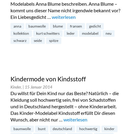
Modelabels Anna Blume beschreiben. Anna Blume –
kommt uns dieser Name nicht irgendwie bekannt vor?
Ein Liebesgedicht …
„The Little Black Line: erste Kollektio
weiterlesen
anna
baumwolle
blume
fransen
gedicht
kollektion
kurt schwitters
leder
modelabel
neu
schwarz
seide
spitze
Kindermode von Kindsstoff
Kinder,
| 15 Januar 2014
Du willst für Dein Kind nur das Beste? Natürlich – die
Kleidung soll hochwertig sein, frei von Schadstoffen
und in Deutschland hergestellt – ohne Kinderarbeit.
Das Kinder-Modelabel Kindsstoff erfüllt Dir diesen
Wunsch, aber nicht nur …
„Kindermode von Kindsstoff“
weiterlesen
baumwolle
bunt
deutschland
hochwertig
kinder