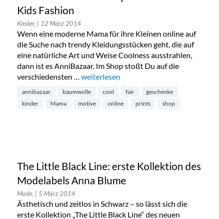
Kids Fashion
Kinder,
| 12 März 2014
Wenn eine moderne Mama für ihre Kleinen online auf
die Suche nach trendy Kleidungsstücken geht, die auf
eine natürliche Art und Weise Coolness ausstrahlen,
dann ist es AnniBazaar. Im Shop stoßt Du auf die
verschiedensten …
„AnniBazaar: Onlineshop für Babies- und
weiterlesen
annibazaar
baumwolle
cool
fair
geschenke
kinder
Mama
motive
online
prints
shop
The Little Black Line: erste Kollektion des
Modelabels Anna Blume
Mode,
| 5 März 2014
Ästhetisch und zeitlos in Schwarz – so lässt sich die
erste Kollektion „The Little Black Line“ des neuen