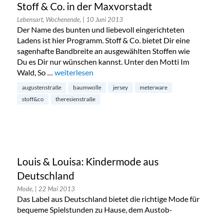
Stoff & Co. in der Maxvorstadt
Lebensart, Wochenende,
| 10 Juni 2013
Der Name des bunten und liebevoll eingerichteten
Ladens ist hier Programm. Stoff & Co. bietet Dir eine
sagenhafte Bandbreite an ausgewählten Stoffen wie
Du es Dir nur wünschen kannst. Unter den Motti Im
Wald, So …
„Stoff & Co. in der Maxvorstadt“
weiterlesen
augustenstraße
baumwolle
jersey
meterware
stoff&co
theresienstraße
Louis & Louisa: Kindermode aus
Deutschland
Mode,
| 22 Mai 2013
Das Label aus Deutschland bietet die richtige Mode für
bequeme Spielstunden zu Hause, dem Austob-