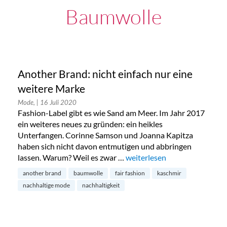
Baumwolle
Another Brand: nicht einfach nur eine
weitere Marke
Mode,
| 16 Juli 2020
Fashion-Label gibt es wie Sand am Meer. Im Jahr 2017
ein weiteres neues zu gründen: ein heikles
Unterfangen. Corinne Samson und Joanna Kapitza
haben sich nicht davon entmutigen und abbringen
lassen. Warum? Weil es zwar …
„Another Brand: nicht einfac
weiterlesen
another brand
baumwolle
fair fashion
kaschmir
nachhaltige mode
nachhaltigkeit