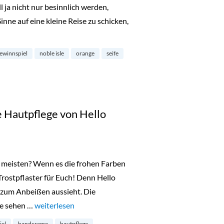
 ja nicht nur besinnlich werden,
nne auf eine kleine Reise zu schicken,
 Duftendes Seifenset von Noble Isle“
ewinnspiel
noble isle
orange
seife
 Hautpflege von Hello
meisten? Wenn es die frohen Farben
 Trostpflaster für Euch! Denn Hello
e zum Anbeißen aussieht. Die
te sehen …
„Türchen 10: schützende Hautpflege von Hello Sunday“
weiterlesen
iel
handcreme
hautpflege