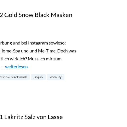
2 Gold Snow Black Masken
Werbung und bei Instagram sowieso:
re, Home-Spa und und Me-Time. Doch was
tlich wirklich? Muss ich mir zum
e …
„Türchen 3: Gewinne 5×2 Gold Snow Black Masken von JayJun
weiterlesen
d snow black mask
jayjun
kbeauty
 Lakritz Salz von Lasse