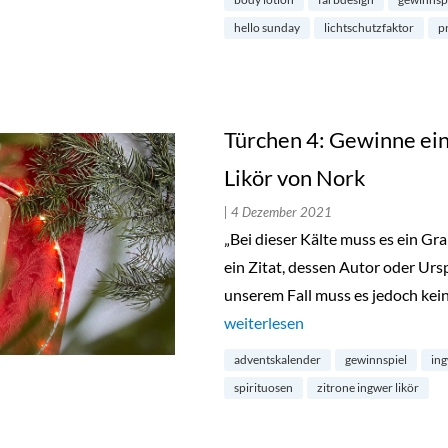
hello sunday
lichtschutzfaktor
p
Türchen 4: Gewinne ein
Likör von Nork
| 4 Dezember 2021
„Bei dieser Kälte muss es ein Grap
ein Zitat, dessen Autor oder Urspr
unserem Fall muss es jedoch kei
„Türchen 4: Gewinne eine Flasch
weiterlesen
adventskalender
gewinnspiel
in
spirituosen
zitrone ingwer likör