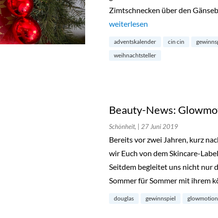
Zimtschnecken über den Gänseb
„Türchen 1: Gewinne 2 Weihnachts
weiterlesen
adventskalender
cin cin
gewinns
weihnachtsteller
Beauty-News: Glowmoti
Schönheit,
| 27 Juni 2019
Bereits vor zwei Jahren, kurz n
wir Euch von dem Skincare-Label
Seitdem begleitet uns nicht nu
Sommer für Sommer mit ihrem k
douglas
gewinnspiel
glowmotion