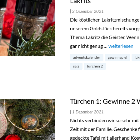
Lakrits
| 2 Dezember 2021
Die köstlichen Lakritzmischungen
unserem Goldstück bereits vorges
Thema Lakritz die Geister. Wenn 
gar nicht genug …
„Türchen 2: Ge
weiterlesen
adventskalender
gewinnspiel
lak
salz
türchen 2
Türchen 1: Gewinne 2 We
| 1 Dezember 2021
Nichts verbinden wir so sehr mi
Zeit mit der Familie, Geschenke f
gedeckte Tafel mit allerhand Kö