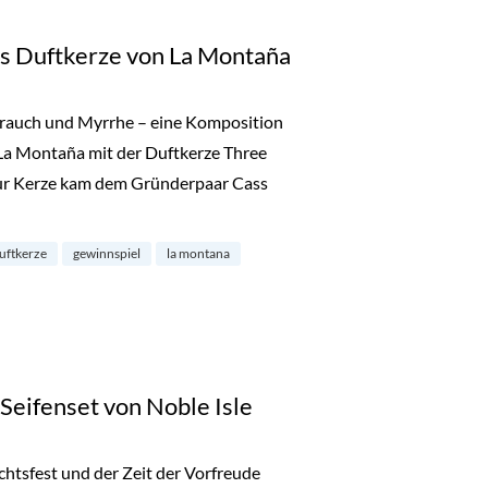
gs Duftkerze von La Montaña
hrauch und Myrrhe – eine Komposition
 La Montaña mit der Duftkerze Three
 zur Kerze kam dem Gründerpaar Cass
: Three Kings Duftkerze von La Montaña“
uftkerze
gewinnspiel
la montana
Seifenset von Noble Isle
tsfest und der Zeit der Vorfreude