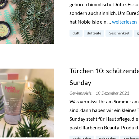
gehören himmlische Düfte. Es soll
sondern auch sinnlich. Um Eure Si
hat Noble Isle ein …
„Türchen 11:
weiterlesen
duft
duftseife
Geschenkset
g
Türchen 10: schützende
Sunday
Gewinnspiele,
| 10 Dezember 2021
Was vermisst Ihr am Sommer am 
sind, dann haben wir ein kleines
Sunday steht für Hautpflege, di
pastellfarbenen Beauty-Produk
body lotion
farbdesign
gewinnsp