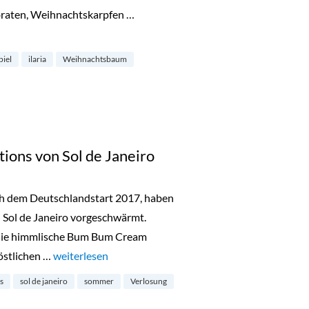
raten, Weihnachtskarpfen …
teller von Ilaria.I“
piel
ilaria
Weihnachtsbaum
ons von Sol de Janeiro
ach dem Deutschlandstart 2017, haben
 Sol de Janeiro vorgeschwärmt.
r die himmlische Bum Bum Cream
östlichen …
„Beauty-News: Glowmotions von Sol de Janeiro“
weiterlesen
s
sol de janeiro
sommer
Verlosung