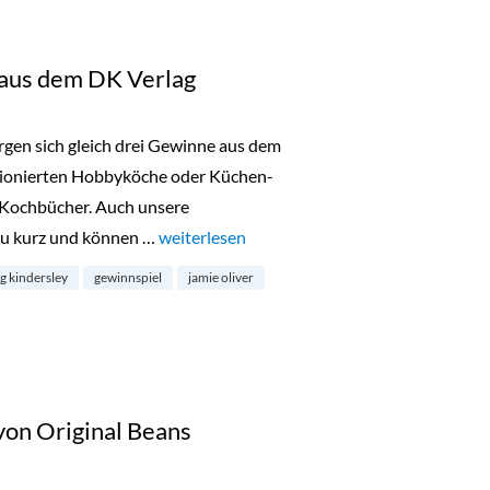
 aus dem DK Verlag
gen sich gleich drei Gewinne aus dem
ssionierten Hobbyköche oder Küchen-
e Kochbücher. Auch unsere
u kurz und können …
„Türchen 3: 1×3 Bücher aus dem DK Verlag“
weiterlesen
g kindersley
gewinnspiel
jamie oliver
von Original Beans