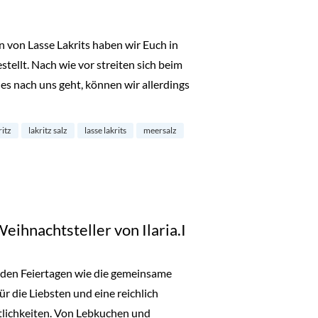
 von Lasse Lakrits haben wir Euch in
tellt. Nach wie vor streiten sich beim
es nach uns geht, können wir allerdings
winne 5×1 Lakritz Salz von Lasse Lakrits“
ritz
lakritz salz
lasse lakrits
meersalz
ihnachtsteller von Ilaria.I
t den Feiertagen wie die gemeinsame
ür die Liebsten und eine reichlich
stlichkeiten. Von Lebkuchen und