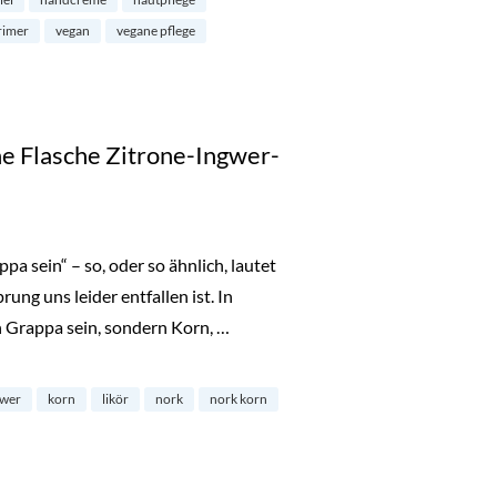
rimer
vegan
vegane pflege
e Flasche Zitrone-Ingwer-
pa sein“ – so, oder so ähnlich, lautet
ung uns leider entfallen ist. In
n Grappa sein, sondern Korn, …
e Zitrone-Ingwer-Likör von Nork“
gwer
korn
likör
nork
nork korn