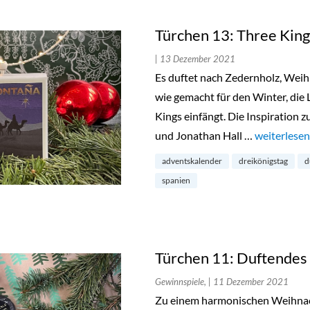
Türchen 13: Three Kin
| 13 Dezember 2021
Es duftet nach Zedernholz, Wei
wie gemacht für den Winter, die
Kings einfängt. Die Inspiration
und Jonathan Hall …
„Türchen 13
weiterlesen
adventskalender
dreikönigstag
d
spanien
Türchen 11: Duftendes 
Gewinnspiele,
| 11 Dezember 2021
Zu einem harmonischen Weihnach