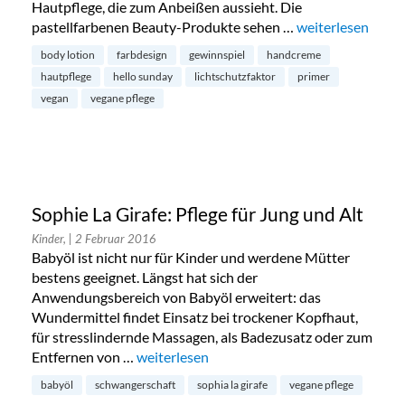
Hautpflege, die zum Anbeißen aussieht. Die
pastellfarbenen Beauty-Produkte sehen …
„Türchen 10: sch
weiterlesen
body lotion
farbdesign
gewinnspiel
handcreme
hautpflege
hello sunday
lichtschutzfaktor
primer
vegan
vegane pflege
Sophie La Girafe: Pflege für Jung und Alt
Kinder,
| 2 Februar 2016
Babyöl ist nicht nur für Kinder und werdene Mütter
bestens geeignet. Längst hat sich der
Anwendungsbereich von Babyöl erweitert: das
Wundermittel findet Einsatz bei trockener Kopfhaut,
für stresslindernde Massagen, als Badezusatz oder zum
Entfernen von …
„Sophie La Girafe: Pflege für Jung und Alt“
weiterlesen
babyöl
schwangerschaft
sophia la girafe
vegane pflege