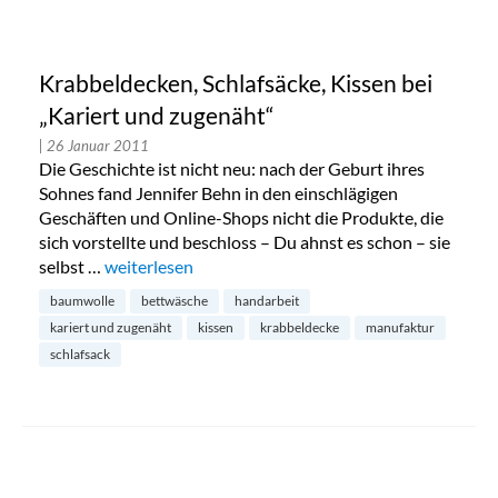
Krabbeldecken, Schlafsäcke, Kissen bei
„Kariert und zugenäht“
| 26 Januar 2011
Die Geschichte ist nicht neu: nach der Geburt ihres
Sohnes fand Jennifer Behn in den einschlägigen
Geschäften und Online-Shops nicht die Produkte, die
sich vorstellte und beschloss – Du ahnst es schon – sie
selbst …
„Krabbeldecken, Schlafsäcke, Kissen bei „Kariert u
weiterlesen
baumwolle
bettwäsche
handarbeit
kariert und zugenäht
kissen
krabbeldecke
manufaktur
schlafsack