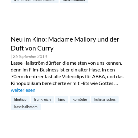
Neu im Kino: Madame Mallory und der
Duft von Curry
| 26 September 2014
Lasse Hallström dürften die meisten von uns kennen,
denn im Film-Business ist er ein alter Hase. In den
70ern drehte er fast alle Videoclips für ABBA, und das
Kinopublikum bereicherte er mit Hits wie Gottes …
„Neu im Kino: Madame Mallory und der Duft von Curry“
weiterlesen
filmtipp
frankreich
kino
komödie
kulinarisches
lasse hallström