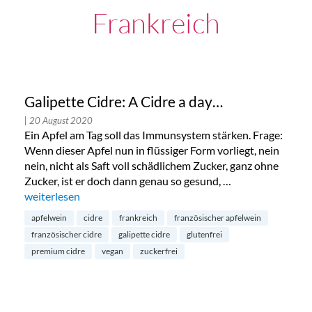
Frankreich
Galipette Cidre: A Cidre a day…
| 20 August 2020
Ein Apfel am Tag soll das Immunsystem stärken. Frage:
Wenn dieser Apfel nun in flüssiger Form vorliegt, nein
nein, nicht als Saft voll schädlichem Zucker, ganz ohne
Zucker, ist er doch dann genau so gesund, …
„Galipette Cidre: A Cidre a day…“
weiterlesen
apfelwein
cidre
frankreich
französischer apfelwein
französischer cidre
galipette cidre
glutenfrei
premium cidre
vegan
zuckerfrei