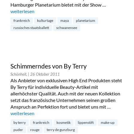
Hamburger Planetarium bietet mit der Show …
„Planetariumshow, Deutsch-Französische Kulturtage, Schw
weiterlesen
frankreich
kulturtage
maya
planetarium
russisches staatsballett
schwanensee
Schimmerndes von By Terry
Schönheit,
| 26 Oktober 2011
Als Anbieter von exklusiven High End Produkten steht
By Terry für individuelle Beauty-Artikel mit
allerhöchster Qualität. Auch mit der neuen Kollektion
setzt das französische Unternehmen seinen großen
Anspruch an Perfektion fort und bietet uns mit …
„Schimmerndes von By Terry“
weiterlesen
by terry
frankreich
kosmetik
lippenstift
make-up
puder
rouge
terry de gunzburg