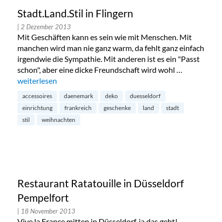
Stadt.Land.Stil in Flingern
| 2 Dezember 2013
Mit Geschäften kann es sein wie mit Menschen. Mit
manchen wird man nie ganz warm, da fehlt ganz einfach
irgendwie die Sympathie. Mit anderen ist es ein "Passt
schon", aber eine dicke Freundschaft wird wohl …
„Stadt.Land.Stil in Flingern“
weiterlesen
accessoires
daenemark
deko
duesseldorf
einrichtung
frankreich
geschenke
land
stadt
stil
weihnachten
Restaurant Ratatouille in Düsseldorf
Pempelfort
| 18 November 2013
Vive la France mitten in Düsseldorf, ja das geht!