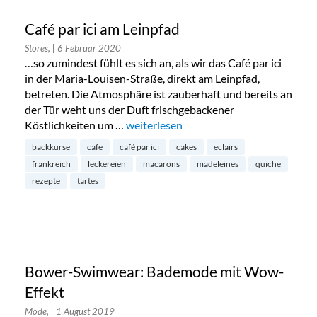
Café par ici am Leinpfad
Stores,
| 6 Februar 2020
…so zumindest fühlt es sich an, als wir das Café par ici
in der Maria-Louisen-Straße, direkt am Leinpfad,
betreten. Die Atmosphäre ist zauberhaft und bereits an
der Tür weht uns der Duft frischgebackener
Köstlichkeiten um …
„Café par ici am Leinpfad“
weiterlesen
backkurse
cafe
café par ici
cakes
eclairs
frankreich
leckereien
macarons
madeleines
quiche
rezepte
tartes
Bower-Swimwear: Bademode mit Wow-
Effekt
Mode,
| 1 August 2019