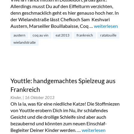
Allerdings musst Du auf den Eiffelturm verzichten,
denn geschmacklich geht es hier genauso hoch her. In
der Wielandstraße lässt Chefkoch Sam Keshvari
Austern, Marseiller Bouillabaisse, Coq …
„Restaurant Ratatou
weiterlesen
austern
coq au vin
eat 2013
frankreich
ratatouille
wielandstraße
Youttle: handgemachtes Spielzeug aus
Frankreich
Kinder,
| 16 Oktober 2013
Oh la la, was für eine niedliche Katze! Die Stoffmiezen
von Youttle erobern Dich im Nu, ihr schlafendes
Gesicht und die drollige Schleife sind aber auch
bezaubernd und könnten zum neuen Einschlaf-
Begleiter Deiner Kinder werden. …
„Youttle: handgemachtes 
weiterlesen