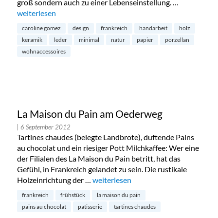
groß sondern auch zu einer Lebenseinstellung. …
„Minimal Design von Caroline Gomez“
weiterlesen
caroline gomez
design
frankreich
handarbeit
holz
keramik
leder
minimal
natur
papier
porzellan
wohnaccessoires
La Maison du Pain am Oederweg
| 6 September 2012
Tartines chaudes (belegte Landbrote), duftende Pains
au chocolat und ein riesiger Pott Milchkaffee: Wer eine
der Filialen des La Maison du Pain betritt, hat das
Gefühl, in Frankreich gelandet zu sein. Die rustikale
Holzeinrichtung der …
„La Maison du Pain am Oederweg“
weiterlesen
frankreich
frühstück
la maison du pain
pains au chocolat
patisserie
tartines chaudes