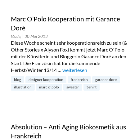
Marc O’Polo Kooperation mit Garance
Doré
Mode,
| 30 Mai 2013
Diese Woche scheint sehr kooperationsreich zu sein (&
Other Stories x Alyson Fox) kommt jetzt Marc O´Polo
mit der Künstlerin und Bloggerin Garance Doré an den
Start. Die Französin hat für die kommende
Herbst/Winter 13/14 …
„Marc O’Polo Kooperation mit Gara
weiterlesen
blog
designer kooperation
frankreich
garance doré
illustration
marc o´polo
sweater
t-shirt
Absolution – Anti Aging Biokosmetik aus
Frankreich