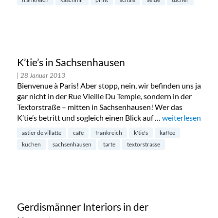
K’tie’s in Sachsenhausen
| 28 Januar 2013
Bienvenue à Paris! Aber stopp, nein, wir befinden uns ja
gar nicht in der Rue Vieille Du Temple, sondern in der
Textorstraße – mitten in Sachsenhausen! Wer das
K’tie’s betritt und sogleich einen Blick auf …
„K’tie’s in Sach
weiterlesen
astier de villatte
cafe
frankreich
k'tie's
kaffee
kuchen
sachsenhausen
tarte
textorstrasse
Gerdismänner Interiors in der