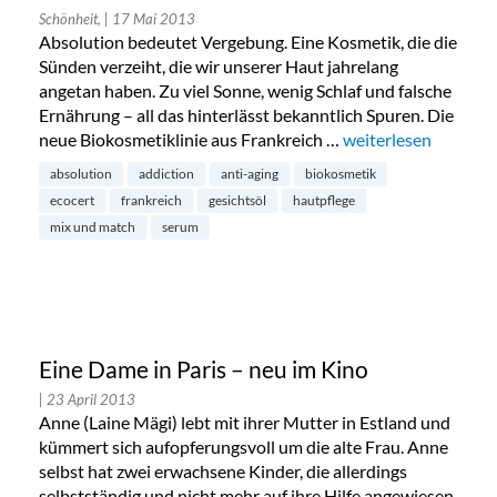
Schönheit,
| 17 Mai 2013
Absolution bedeutet Vergebung. Eine Kosmetik, die die
Sünden verzeiht, die wir unserer Haut jahrelang
angetan haben. Zu viel Sonne, wenig Schlaf und falsche
Ernährung – all das hinterlässt bekanntlich Spuren. Die
neue Biokosmetiklinie aus Frankreich …
„Absolution – Anti 
weiterlesen
absolution
addiction
anti-aging
biokosmetik
ecocert
frankreich
gesichtsöl
hautpflege
mix und match
serum
Eine Dame in Paris – neu im Kino
| 23 April 2013
Anne (Laine Mägi) lebt mit ihrer Mutter in Estland und
kümmert sich aufopferungsvoll um die alte Frau. Anne
selbst hat zwei erwachsene Kinder, die allerdings
selbstständig und nicht mehr auf ihre Hilfe angewiesen