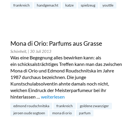
frankreich
handgemacht
katze
spielzeug
youttle
Mona di Orio: Parfums aus Grasse
Schönheit,
| 30 Juli 2013
Was eine Begegnung alles bewirken kann: als
ein schicksalsträchtiges Treffen kann man das zwischen
Mona di Orio und Edmond Roudschnitska im Jahre
1987 durchaus bezeichnen. Die junge
Kunstschulabsolventin ahnte damals noch nicht,
welchen Eindruck der Meisterparfumeur bei ihr
hinterlassen …
„Mona di Orio: Parfums aus Grasse“
weiterlesen
edmond roudschnitska
frankreich
goldene zwanziger
jeroen oude sogtoen
mona di orio
parfum