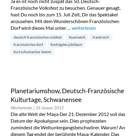
Ja es ist noch nicht zuspät das 50. Deutsch-
Französische Volksfest zu besuchen. Genauer gesagt,
hast Du noch bis zum 15. Juli Zeit, Dir das Spektakel
anzusehen. Mit dem Wunderschönen Französischen
Dorf wird dieses Mal unter …
„Deutsch-Französisches Volksfe
weiterlesen
deutsch französisches volsfest
feuerwerk
frankreich
französisches dorf
fünfzigstes jübiläum
kurt schumacher damm
Planetariumshow, Deutsch-Französische
Kulturtage, Schwanensee
Wochenende,
| 26 Januar 2012
Die alte Welt der Maya Der 21. Dezember 2012 soll das
Datum der Apokalypse sein. Dies prophezeien
zumindest die Weltuntergangsbeschwörer. Warum? An
diesem Tag endet der berühmte Maya-Kalender. Das