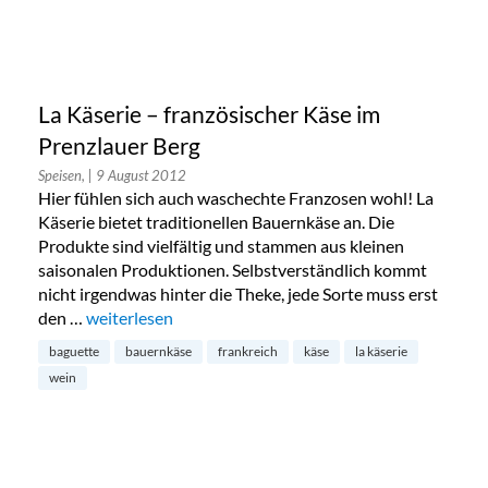
La Käserie – französischer Käse im
Prenzlauer Berg
Speisen,
| 9 August 2012
Hier fühlen sich auch waschechte Franzosen wohl! La
Käserie bietet traditionellen Bauernkäse an. Die
Produkte sind vielfältig und stammen aus kleinen
saisonalen Produktionen. Selbstverständlich kommt
nicht irgendwas hinter die Theke, jede Sorte muss erst
den …
„La Käserie – französischer Käse im Prenzlauer Berg“
weiterlesen
baguette
bauernkäse
frankreich
käse
la käserie
wein