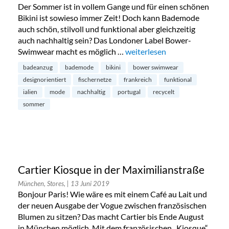
Der Sommer ist in vollem Gange und für einen schönen
Bikini ist sowieso immer Zeit! Doch kann Bademode
auch schön, stilvoll und funktional aber gleichzeitig
auch nachhaltig sein? Das Londoner Label Bower-
Swimwear macht es möglich …
„Bower-Swimwear: Bademode
weiterlesen
badeanzug
bademode
bikini
bower swimwear
designorientiert
fischernetze
frankreich
funktional
ialien
mode
nachhaltig
portugal
recycelt
sommer
Cartier Kiosque in der Maximilianstraße
München, Stores,
| 13 Juni 2019
Bonjour Paris! Wie wäre es mit einem Café au Lait und
der neuen Ausgabe der Vogue zwischen französischen
Blumen zu sitzen? Das macht Cartier bis Ende August
in München möglich. Mit dem französischen „Kiosque“