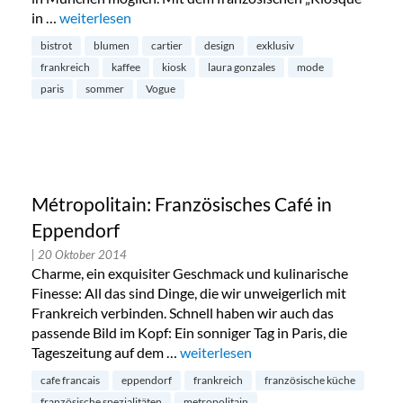
in …
„Cartier Kiosque in der Maximilianstraße“
weiterlesen
bistrot
blumen
cartier
design
exklusiv
frankreich
kaffee
kiosk
laura gonzales
mode
paris
sommer
Vogue
Métropolitain: Französisches Café in
Eppendorf
| 20 Oktober 2014
Charme, ein exquisiter Geschmack und kulinarische
Finesse: All das sind Dinge, die wir unweigerlich mit
Frankreich verbinden. Schnell haben wir auch das
passende Bild im Kopf: Ein sonniger Tag in Paris, die
Tageszeitung auf dem …
„Métropolitain: Französisches Café
weiterlesen
cafe francais
eppendorf
frankreich
französische küche
französische spezialitäten
metropolitain