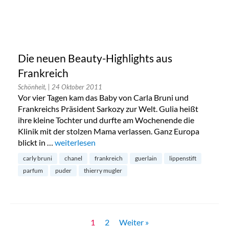
Die neuen Beauty-Highlights aus
Frankreich
Schönheit,
| 24 Oktober 2011
Vor vier Tagen kam das Baby von Carla Bruni und
Frankreichs Präsident Sarkozy zur Welt. Gulia heißt
ihre kleine Tochter und durfte am Wochenende die
Klinik mit der stolzen Mama verlassen. Ganz Europa
blickt in …
„Die neuen Beauty-Highlights aus Frankreich“
weiterlesen
carly bruni
chanel
frankreich
guerlain
lippenstift
parfum
puder
thierry mugler
1
2
Weiter »