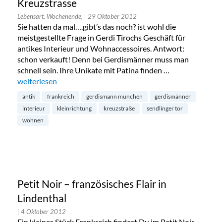
Kreuzstrasse
Lebensart, Wochenende,
| 29 Oktober 2012
Sie hatten da mal….gibt’s das noch? ist wohl die
meistgestellte Frage in Gerdi Tirochs Geschäft für
antikes Interieur und Wohnaccessoires. Antwort:
schon verkauft! Denn bei Gerdismänner muss man
schnell sein. Ihre Unikate mit Patina finden …
„Gerdismänner Interiors in der Kreuzstrasse“
weiterlesen
antik
frankreich
gerdismann münchen
gerdismänner
interieur
kleinrichtung
kreuzstraße
sendlinger tor
wohnen
Petit Noir – französisches Flair in
Lindenthal
| 4 Oktober 2012
Ein kleines Stück Frankreich findest Du im Petit Noir.