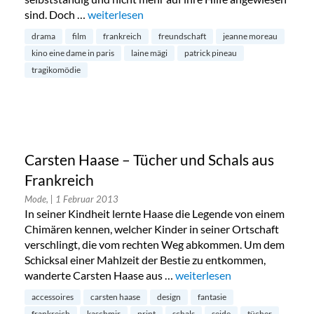
sind. Doch …
„Eine Dame in Paris – neu im Kino“
weiterlesen
drama
film
frankreich
freundschaft
jeanne moreau
kino eine dame in paris
laine mägi
patrick pineau
tragikomödie
Carsten Haase – Tücher und Schals aus
Frankreich
Mode,
| 1 Februar 2013
In seiner Kindheit lernte Haase die Legende von einem
Chimären kennen, welcher Kinder in seiner Ortschaft
verschlingt, die vom rechten Weg abkommen. Um dem
Schicksal einer Mahlzeit der Bestie zu entkommen,
wanderte Carsten Haase aus …
„Carsten Haase – Tücher und
weiterlesen
accessoires
carsten haase
design
fantasie
frankreich
kaschmir
print
schals
seide
tücher