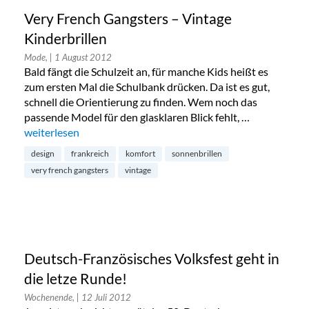
Very French Gangsters – Vintage
Kinderbrillen
Mode,
| 1 August 2012
Bald fängt die Schulzeit an, für manche Kids heißt es
zum ersten Mal die Schulbank drücken. Da ist es gut,
schnell die Orientierung zu finden. Wem noch das
passende Model für den glasklaren Blick fehlt, …
„Very French Gangsters – Vintage Kinderbrillen“
weiterlesen
design
frankreich
komfort
sonnenbrillen
very french gangsters
vintage
Deutsch-Französisches Volksfest geht in
die letze Runde!
Wochenende,
| 12 Juli 2012