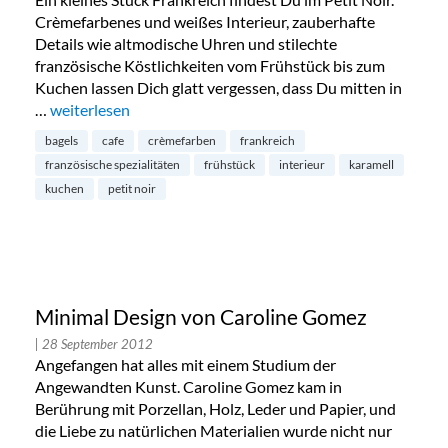
Crèmefarbenes und weißes Interieur, zauberhafte
Details wie altmodische Uhren und stilechte
französische Köstlichkeiten vom Frühstück bis zum
Kuchen lassen Dich glatt vergessen, dass Du mitten in
…
„Petit Noir – französisches Flair in Lindenthal“
weiterlesen
bagels
cafe
crèmefarben
frankreich
französische spezialitäten
frühstück
interieur
karamell
kuchen
petit noir
Minimal Design von Caroline Gomez
| 28 September 2012
Angefangen hat alles mit einem Studium der
Angewandten Kunst. Caroline Gomez kam in
Berührung mit Porzellan, Holz, Leder und Papier, und
die Liebe zu natürlichen Materialien wurde nicht nur