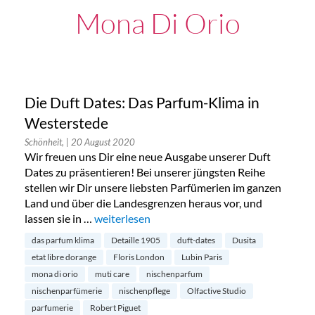
Mona Di Orio
Die Duft Dates: Das Parfum-Klima in
Westerstede
Schönheit,
| 20 August 2020
Wir freuen uns Dir eine neue Ausgabe unserer Duft
Dates zu präsentieren! Bei unserer jüngsten Reihe
stellen wir Dir unsere liebsten Parfümerien im ganzen
Land und über die Landesgrenzen heraus vor, und
lassen sie in …
„Die Duft Dates: Das Parfum-Klima in Wester
weiterlesen
das parfum klima
Detaille 1905
duft-dates
Dusita
etat libre dorange
Floris London
Lubin Paris
mona di orio
muti care
nischenparfum
nischenparfümerie
nischenpflege
Olfactive Studio
parfumerie
Robert Piguet