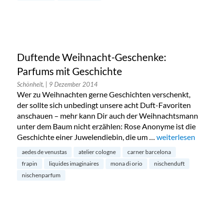
Duftende Weihnacht-Geschenke:
Parfums mit Geschichte
Schönheit,
| 9 Dezember 2014
Wer zu Weihnachten gerne Geschichten verschenkt,
der sollte sich unbedingt unsere acht Duft-Favoriten
anschauen – mehr kann Dir auch der Weihnachtsmann
unter dem Baum nicht erzählen: Rose Anonyme ist die
Geschichte einer Juwelendiebin, die um …
„Duftende Weihna
weiterlesen
aedes de venustas
atelier cologne
carner barcelona
frapin
liquides imaginaires
mona di orio
nischenduft
nischenparfum