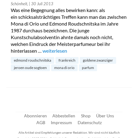
Schönheit,
| 30 Juli 2013
Was eine Begegnung alles bewirken kann: als
ein schicksalsträchtiges Treffen kann man das zwischen
Mona di Orio und Edmond Roudschnitska im Jahre
1987 durchaus bezeichnen. Die junge
Kunstschulabsolventin ahnte damals noch nicht,
welchen Eindruck der Meisterparfumeur bei ihr
hinterlassen …
„Mona di Orio: Parfums aus Grasse“
weiterlesen
edmond roudschnitska
frankreich
goldene zwanziger
jeroen oude sogtoen
mona di orio
parfum
Abonnieren
Abbestellen
Shop
Über Uns
AGB
Impressum
Datenschutz
Alle Artikel sind Empfehlungen unserer Redaktion. Wir sind nicht käuflich