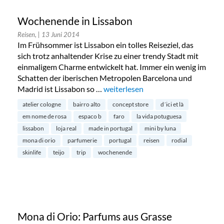
Wochenende in Lissabon
Reisen,
| 13 Juni 2014
Im Frühsommer ist Lissabon ein tolles Reiseziel, das
sich trotz anhaltender Krise zu einer trendy Stadt mit
einmaligem Charme entwickelt hat. Immer ein wenig im
Schatten der iberischen Metropolen Barcelona und
Madrid ist Lissabon so …
„Wochenende in Lissabon“
weiterlesen
atelier cologne
bairro alto
concept store
d´ici et là
em nome de rosa
espaco b
faro
la vida potuguesa
lissabon
loja real
made in portugal
mini by luna
mona di orio
parfumerie
portugal
reisen
rodial
skinlife
teijo
trip
wochenende
Mona di Orio: Parfums aus Grasse