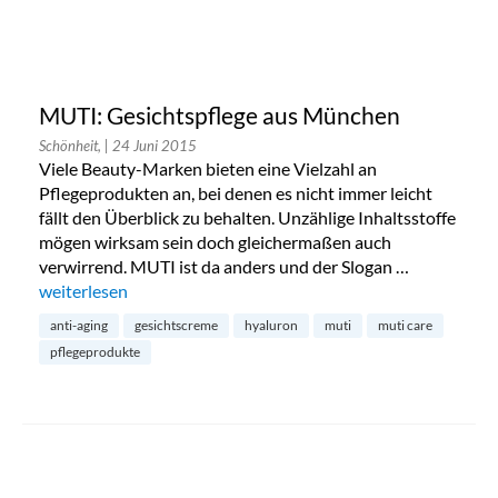
MUTI: Gesichtspflege aus München
Schönheit,
| 24 Juni 2015
Viele Beauty-Marken bieten eine Vielzahl an
Pflegeprodukten an, bei denen es nicht immer leicht
fällt den Überblick zu behalten. Unzählige Inhaltsstoffe
mögen wirksam sein doch gleichermaßen auch
verwirrend. MUTI ist da anders und der Slogan …
„MUTI: Gesichtspflege aus München“
weiterlesen
anti-aging
gesichtscreme
hyaluron
muti
muti care
pflegeprodukte