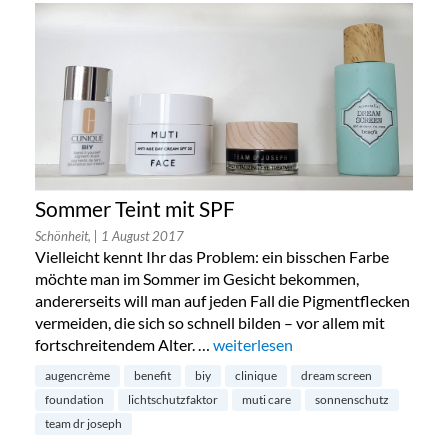
Sommer Teint mit SPF
Schönheit,
| 1 August 2017
Vielleicht kennt Ihr das Problem: ein bisschen Farbe
möchte man im Sommer im Gesicht bekommen,
andererseits will man auf jeden Fall die Pigmentflecken
vermeiden, die sich so schnell bilden – vor allem mit
fortschreitendem Alter. …
„Sommer Teint mit SPF“
weiterlesen
augencrème
benefit
biy
clinique
dream screen
foundation
lichtschutzfaktor
muti care
sonnenschutz
team dr joseph