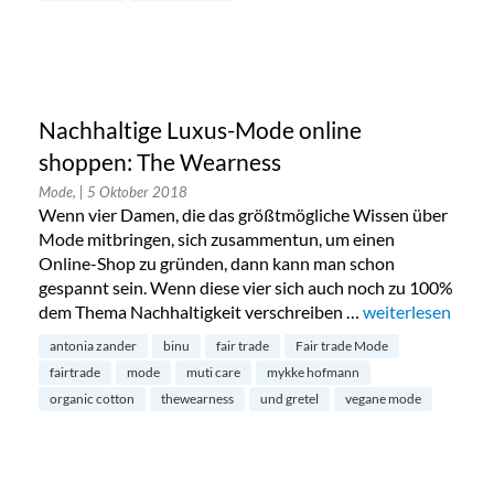
Nachhaltige Luxus-Mode online
shoppen: The Wearness
Mode,
| 5 Oktober 2018
Wenn vier Damen, die das größtmögliche Wissen über
Mode mitbringen, sich zusammentun, um einen
Online-Shop zu gründen, dann kann man schon
gespannt sein. Wenn diese vier sich auch noch zu 100%
dem Thema Nachhaltigkeit verschreiben …
„Nachhaltige Lu
weiterlesen
antonia zander
binu
fair trade
Fair trade Mode
fairtrade
mode
muti care
mykke hofmann
organic cotton
thewearness
und gretel
vegane mode