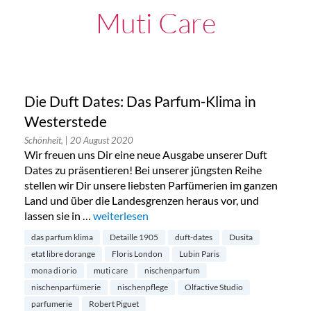
Muti Care
Die Duft Dates: Das Parfum-Klima in
Westerstede
Schönheit,
| 20 August 2020
Wir freuen uns Dir eine neue Ausgabe unserer Duft
Dates zu präsentieren! Bei unserer jüngsten Reihe
stellen wir Dir unsere liebsten Parfümerien im ganzen
Land und über die Landesgrenzen heraus vor, und
lassen sie in …
„Die Duft Dates: Das Parfum-Klima in Wester
weiterlesen
das parfum klima
Detaille 1905
duft-dates
Dusita
etat libre dorange
Floris London
Lubin Paris
mona di orio
muti care
nischenparfum
nischenparfümerie
nischenpflege
Olfactive Studio
parfumerie
Robert Piguet