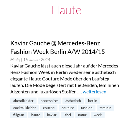
Haute
Kaviar Gauche @ Mercedes-Benz
Fashion Week Berlin A/W 2014/15
Mode,
| 15 Januar 2014
Kaviar Gauche lässt auch diese Jahr auf der Mercedes
Benz Fashion Week in Berlin wieder seine ästhetisch
elegante Haute Couture Mode über den Laufsteg
laufen. Die Mode begeistert mit fließenden, femininen
Akzenten und luxuriösen Stoffen. …
„Kaviar Gauche @ Merc
weiterlesen
abendkleider
accessoires
ästhetisch
berlin
cocktailkleider
couche
couture
fashion
feminin
filigran
haute
kaviar
label
natur
week