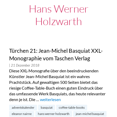
Hans Werner
Holzwarth
Türchen 21: Jean-Michel Basquiat XXL-
Monographie vom Taschen Verlag
| 21 Dezember 2018
Diese XXL-Monografie über den beeindruckenden
Künstler Jean-Michel Basquiat ist ein wahres
Prachtstück. Auf gewaltigen 500 Seiten bietet das
riesige Coffee-Table-Buch einen guten Eindruck über
das umfassende Werk Basquiats, das heute relevanter
denn je ist. Die …
„Türchen 21: Jean-Michel Basquiat XXL-M
weiterlesen
adventskalender
basquiat
coffee-table-books
eleanor nairne
hans werner holzwarth
jean-michel basquiat