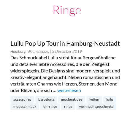
Ringe
Luilu Pop Up Tour in Hamburg-Neustadt
Hamburg, Wochenende,
| 5 Dezember 2019
Das Schmucklabel Luilu steht für außergewöhnliche
und detailverliebte Accessoires, die den Zeitgeist
widerspiegeln. Die Designs sind modern, verspielt und
kreativ-elegant angehaucht. Neben romantischen und
verträumten Charms wie Herzen, Sternen, den Mond
oder Blitzen, die sich …
„Luilu Pop Up Tour in Hamburg-Neus
weiterlesen
accessoires
barcelona
geschenkidee
ketten
luilu
modeschmuck
ohrringe
ringe
weihnachtsgeschenke