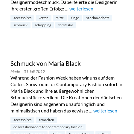
Designermodeschmuck. Dabei feierte die Designerin
ihre ersten großen Erfolge …
„Schmuckatelier Sabrina Dehoff
weiterlesen
accessoires
ketten
mitte
ringe
sabrina dehoff
schmuck
schopping
torstraße
Schmuck von Maria Black
Mode,
| 31 Juli 2012
Während der Fashion Week haben wir uns auf dem
Collect Showroom for Contamporary Fashion sofort in
Maria Black und ihre außergewöhnlichen
Schmuckstücke verliebt. Die Kreationen der dänischen
Designerin sind angenehm unaufdringlich und
minimalistisch und haben das gewisse …
„Schmuck von Maria
weiterlesen
accessoires
armreifen
collect showroom for contemporary fashion