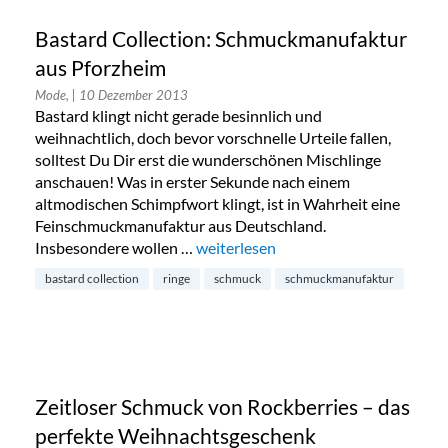
Bastard Collection: Schmuckmanufaktur
aus Pforzheim
Mode,
| 10 Dezember 2013
Bastard klingt nicht gerade besinnlich und
weihnachtlich, doch bevor vorschnelle Urteile fallen,
solltest Du Dir erst die wunderschönen Mischlinge
anschauen! Was in erster Sekunde nach einem
altmodischen Schimpfwort klingt, ist in Wahrheit eine
Feinschmuckmanufaktur aus Deutschland.
Insbesondere wollen …
„Bastard Collection: Schmuckmanufa
weiterlesen
bastard collection
ringe
schmuck
schmuckmanufaktur
Zeitloser Schmuck von Rockberries – das
perfekte Weihnachtsgeschenk