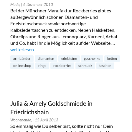
Mode,
| 6 Dezember 2013
Bei der Münchner Manufaktur Rockberries gibt es
außergewöhnlich schönen Diamanten- und
Edelsteinschmuck sowie hochwertige
Kalbsledertaschen zu entdecken. Neben Halsketten,
Ohrclips und Ringen aus Lemonquarz, Karneol, Achat
und Co. habt Ihr die Möglichkeit auf der Webseite …
„Zeitloser Schmuck von Rockberries – das perfekte Weihna
weiterlesen
armbänder
diamanten
edelsteine
geschenke
ketten
online shop
ringe
rockberries
schmuck
taschen
Julia & Amely Goldschmiede in
Friedrichshain
Wochenende,
| 15 April 2013
So einmalig wie Du selber bist, sollte nicht nur Dein