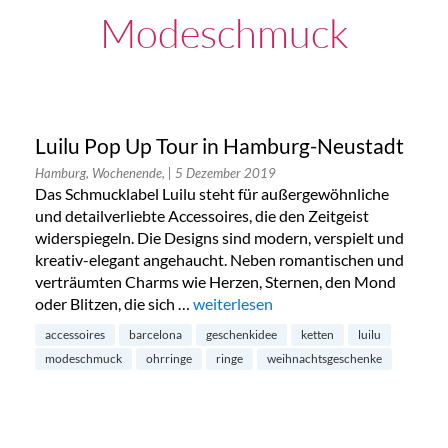
Modeschmuck
Luilu Pop Up Tour in Hamburg-Neustadt
Hamburg, Wochenende,
| 5 Dezember 2019
Das Schmucklabel Luilu steht für außergewöhnliche
und detailverliebte Accessoires, die den Zeitgeist
widerspiegeln. Die Designs sind modern, verspielt und
kreativ-elegant angehaucht. Neben romantischen und
verträumten Charms wie Herzen, Sternen, den Mond
oder Blitzen, die sich …
„Luilu Pop Up Tour in Hamburg-Neus
weiterlesen
accessoires
barcelona
geschenkidee
ketten
luilu
modeschmuck
ohrringe
ringe
weihnachtsgeschenke