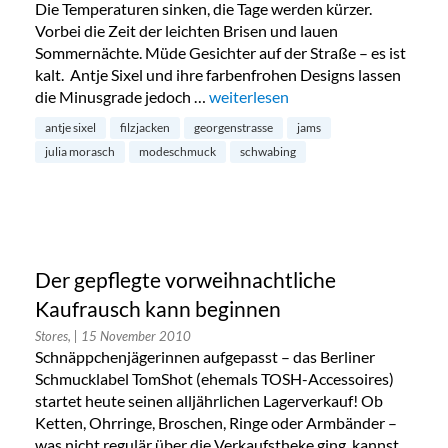
Die Temperaturen sinken, die Tage werden kürzer.
Vorbei die Zeit der leichten Brisen und lauen
Sommernächte. Müde Gesichter auf der Straße – es ist
kalt. Antje Sixel und ihre farbenfrohen Designs lassen
die Minusgrade jedoch …
„Antje Sixel in der Georgenstrasse“
weiterlesen
antje sixel
filzjacken
georgenstrasse
jams
julia morasch
modeschmuck
schwabing
Der gepflegte vorweihnachtliche
Kaufrausch kann beginnen
Stores,
| 15 November 2010
Schnäppchenjägerinnen aufgepasst – das Berliner
Schmucklabel TomShot (ehemals TOSH-Accessoires)
startet heute seinen alljährlichen Lagerverkauf! Ob
Ketten, Ohrringe, Broschen, Ringe oder Armbänder –
was nicht regulär über die Verkaufstheke ging, kannst