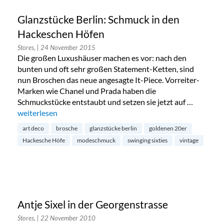
Glanzstücke Berlin: Schmuck in den
Hackeschen Höfen
Stores,
| 24 November 2015
Die großen Luxushäuser machen es vor: nach den
bunten und oft sehr großen Statement-Ketten, sind
nun Broschen das neue angesagte It-Piece. Vorreiter-
Marken wie Chanel und Prada haben die
Schmuckstücke entstaubt und setzen sie jetzt auf …
„Glanzstücke Berlin: Schmuck in den Hackeschen Höfen“
weiterlesen
art deco
brosche
glanzstücke berlin
goldenen 20er
Hackesche Höfe
modeschmuck
swinging sixties
vintage
Antje Sixel in der Georgenstrasse
Stores,
| 22 November 2010