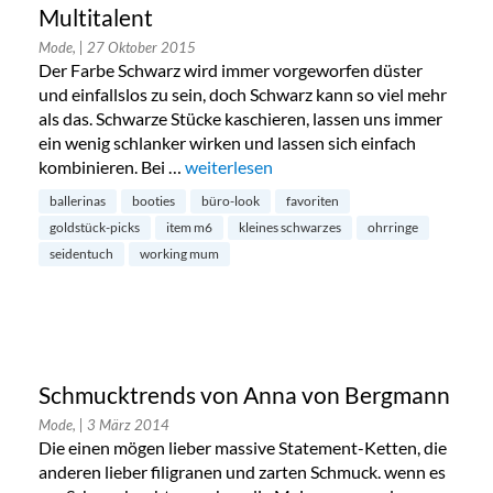
Multitalent
Mode,
| 27 Oktober 2015
Der Farbe Schwarz wird immer vorgeworfen düster
und einfallslos zu sein, doch Schwarz kann so viel mehr
als das. Schwarze Stücke kaschieren, lassen uns immer
ein wenig schlanker wirken und lassen sich einfach
kombinieren. Bei …
„Redaktions-Favoriten: Schwarz als Mult
weiterlesen
ballerinas
booties
büro-look
favoriten
goldstück-picks
item m6
kleines schwarzes
ohrringe
seidentuch
working mum
Schmucktrends von Anna von Bergmann
Mode,
| 3 März 2014
Die einen mögen lieber massive Statement-Ketten, die
anderen lieber filigranen und zarten Schmuck. wenn es