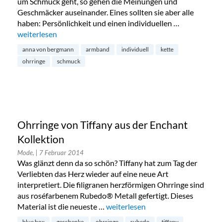
um Schmuck geht, so gehen die Meinungen und
Geschmäcker auseinander. Eines sollten sie aber alle
haben: Persönlichkeit und einen individuellen …
„Schmucktrends von Anna von Bergmann“
weiterlesen
anna von bergmann
armband
individuell
kette
ohrringe
schmuck
Ohrringe von Tiffany aus der Enchant
Kollektion
Mode,
| 7 Februar 2014
Was glänzt denn da so schön? Tiffany hat zum Tag der
Verliebten das Herz wieder auf eine neue Art
interpretiert. Die filigranen herzförmigen Ohrringe sind
aus roséfarbenem Rubedo® Metall gefertigt. Dieses
Material ist die neueste …
„Ohrringe von Tiffany aus der Enc
weiterlesen
blue box
geschenke
ohrringe
rubedo
tiffany