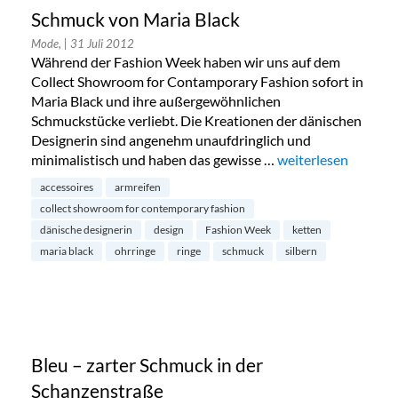
Schmuck von Maria Black
Mode,
| 31 Juli 2012
Während der Fashion Week haben wir uns auf dem
Collect Showroom for Contamporary Fashion sofort in
Maria Black und ihre außergewöhnlichen
Schmuckstücke verliebt. Die Kreationen der dänischen
Designerin sind angenehm unaufdringlich und
minimalistisch und haben das gewisse …
„Schmuck von Maria
weiterlesen
accessoires
armreifen
collect showroom for contemporary fashion
dänische designerin
design
Fashion Week
ketten
maria black
ohrringe
ringe
schmuck
silbern
Bleu – zarter Schmuck in der
Schanzenstraße