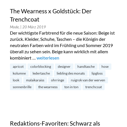
The Wearness x Goldstück: Der
Trenchcoat
Mode,
| 20 März 2019
Der wichtigste Farbtrend für die neue Saison: Beige ist
zurück. Kleider, Schuhe, Taschen – die Königin der
neutralen Farben wird im Frühling und Sommer 2019
überall zu sehen sein. Beige kann wirklich mit allem
kombiniert …
„The Wearness x Goldstück: Der Trenchcoat“
weiterlesen
apricot
colorblocking
designer
handtasche
hose
kolumne
ledertasche
liebling des monats
lipgloss
look
malaikaraiss
ohrringe
ruigrok van der werven
sonnenbrille
the wearness
ton in ton
trenchcoat
Redaktions-Favoriten: Schwarz als