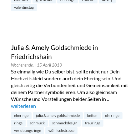
valentinstag
Julia & Amely Goldschmiede in
Friedrichshain
Wochenende,
| 15 April 2013
So einmalig wie Du selber bist, sollte nicht nur Dein
Hochzeitskleid sondern auch dein Ehering sein. Und
gleichzeitig die Verbundenheit und Gemeinsamkeit mit
deinem Partner symbolisieren. Um also gleichsam
Wünsche und Vorstellungen beider Seiten in …
„Julia & Amely Goldschmiede in Friedrichshain“
weiterlesen
eheringe
julia & amely goldschmiede
ketten
ohrringe
ringe
schmuck
schmuckdesign
trauringe
verlobungsringe
wühlischstrasse