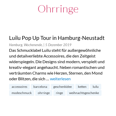
Ohrringe
Luilu Pop Up Tour in Hamburg-Neustadt
Hamburg, Wochenende,
| 5 Dezember 2019
Das Schmucklabel Luilu steht für außergewöhnliche
und detailverliebte Accessoires, die den Zeitgeist
widerspiegeln. Die Designs sind modern, verspielt und
kreativ-elegant angehaucht. Neben romantischen und
verträumten Charms wie Herzen, Sternen, den Mond
oder Blitzen, die sich …
„Luilu Pop Up Tour in Hamburg-Neus
weiterlesen
accessoires
barcelona
geschenkidee
ketten
luilu
modeschmuck
ohrringe
ringe
weihnachtsgeschenke