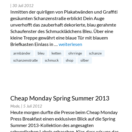
| 30 Juli 2012
Inmitten der quirligen von Plakatwänden und Graffiti
gesäumten Schanzenstraße erblickt Dein Auge
unverhofft das zauberhaft dekorierte, blau gerahmte
Schaufenster des Schmucklädchens Bleu. Über eine
kleine Treppe gewährt eine blaue Tür mit blauem
Briefkasten Einlass in …
„Bleu – zarter Schmuck in der Schan
weiterlesen
armbänder
bleu
ketten
ohrringe
schanze
schanzenstraße
schmuck
shop
silber
Cheap Monday Spring Summer 2013
Mode,
| 5 Juli 2012
Heute morgen durfte die Presse beim Cheap Monday
Press Breakfast einen exklusiven Blick auf die Spring
Summer 2013-Kollektion des angesagten
schwedischen Labels erhaschen. Klar, dass wir uns das