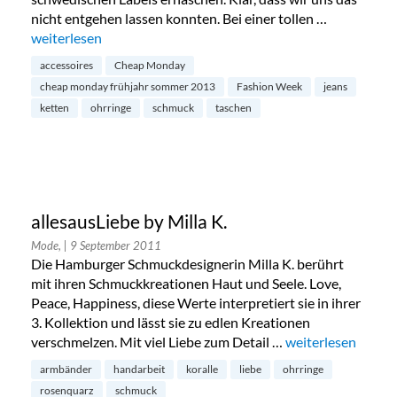
nicht entgehen lassen konnten. Bei einer tollen …
„Cheap Monday Spring Summer 2013“
weiterlesen
accessoires
Cheap Monday
cheap monday frühjahr sommer 2013
Fashion Week
jeans
ketten
ohrringe
schmuck
taschen
allesausLiebe by Milla K.
Mode,
| 9 September 2011
Die Hamburger Schmuckdesignerin Milla K. berührt
mit ihren Schmuckkreationen Haut und Seele. Love,
Peace, Happiness, diese Werte interpretiert sie in ihrer
3. Kollektion und lässt sie zu edlen Kreationen
verschmelzen. Mit viel Liebe zum Detail …
„allesausLiebe by M
weiterlesen
armbänder
handarbeit
koralle
liebe
ohrringe
rosenquarz
schmuck