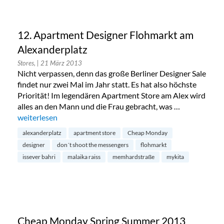
12. Apartment Designer Flohmarkt am
Alexanderplatz
Stores,
| 21 März 2013
Nicht verpassen, denn das große Berliner Designer Sale
findet nur zwei Mal im Jahr statt. Es hat also höchste
Priorität! Im legendären Apartment Store am Alex wird
alles an den Mann und die Frau gebracht, was …
„12. Apartment Designer Flohmarkt am Alexanderplatz“
weiterlesen
alexanderplatz
apartment store
Cheap Monday
designer
don´t shoot the messengers
flohmarkt
issever bahri
malaika raiss
memhardstraße
mykita
Cheap Monday Spring Summer 2013