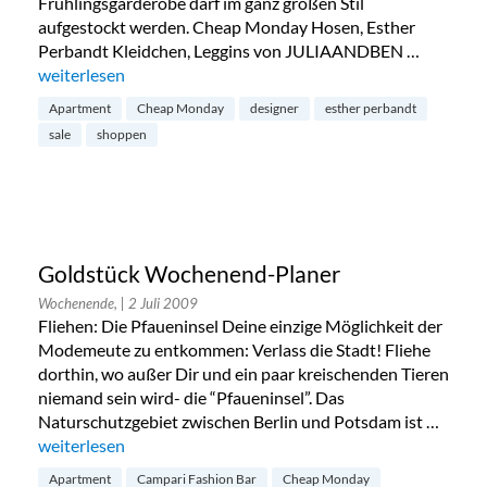
Frühlingsgarderobe darf im ganz großen Stil
aufgestockt werden. Cheap Monday Hosen, Esther
Perbandt Kleidchen, Leggins von JULIAANDBEN …
„Apartment Sale“
weiterlesen
Apartment
Cheap Monday
designer
esther perbandt
sale
shoppen
Goldstück Wochenend-Planer
Wochenende,
| 2 Juli 2009
Fliehen: Die Pfaueninsel Deine einzige Möglichkeit der
Modemeute zu entkommen: Verlass die Stadt! Fliehe
dorthin, wo außer Dir und ein paar kreischenden Tieren
niemand sein wird- die “Pfaueninsel”. Das
Naturschutzgebiet zwischen Berlin und Potsdam ist …
„Goldstück Wochenend-Planer“
weiterlesen
Apartment
Campari Fashion Bar
Cheap Monday