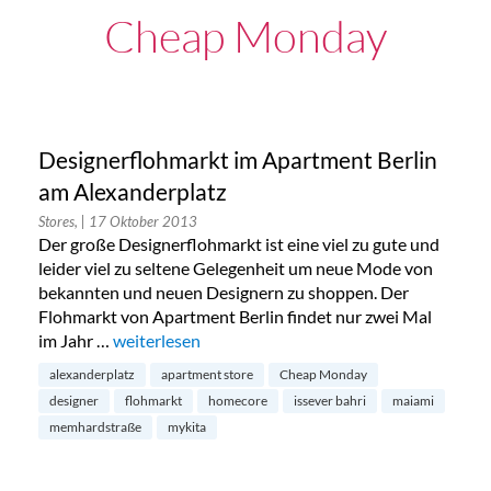
Cheap Monday
Designerflohmarkt im Apartment Berlin
am Alexanderplatz
Stores,
| 17 Oktober 2013
Der große Designerflohmarkt ist eine viel zu gute und
leider viel zu seltene Gelegenheit um neue Mode von
bekannten und neuen Designern zu shoppen. Der
Flohmarkt von Apartment Berlin findet nur zwei Mal
im Jahr …
„Designerflohmarkt im Apartment Berlin am Alexa
weiterlesen
alexanderplatz
apartment store
Cheap Monday
designer
flohmarkt
homecore
issever bahri
maiami
memhardstraße
mykita