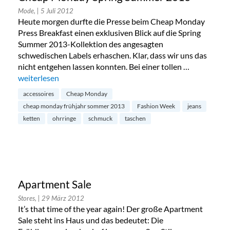
Mode,
| 5 Juli 2012
Heute morgen durfte die Presse beim Cheap Monday
Press Breakfast einen exklusiven Blick auf die Spring
Summer 2013-Kollektion des angesagten
schwedischen Labels erhaschen. Klar, dass wir uns das
nicht entgehen lassen konnten. Bei einer tollen …
„Cheap Monday Spring Summer 2013“
weiterlesen
accessoires
Cheap Monday
cheap monday frühjahr sommer 2013
Fashion Week
jeans
ketten
ohrringe
schmuck
taschen
Apartment Sale
Stores,
| 29 März 2012
It’s that time of the year again! Der große Apartment
Sale steht ins Haus und das bedeutet: Die