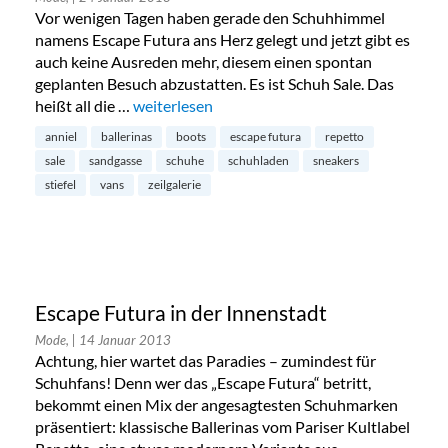
Vor wenigen Tagen haben gerade den Schuhhimmel
namens Escape Futura ans Herz gelegt und jetzt gibt es
auch keine Ausreden mehr, diesem einen spontan
geplanten Besuch abzustatten. Es ist Schuh Sale. Das
heißt all die …
„Schuh Sale bei Escape Futura in der Innensta
weiterlesen
anniel
ballerinas
boots
escape futura
repetto
sale
sandgasse
schuhe
schuhladen
sneakers
stiefel
vans
zeilgalerie
Escape Futura in der Innenstadt
Mode,
| 14 Januar 2013
Achtung, hier wartet das Paradies – zumindest für
Schuhfans! Denn wer das „Escape Futura“ betritt,
bekommt einen Mix der angesagtesten Schuhmarken
präsentiert: klassische Ballerinas vom Pariser Kultlabel