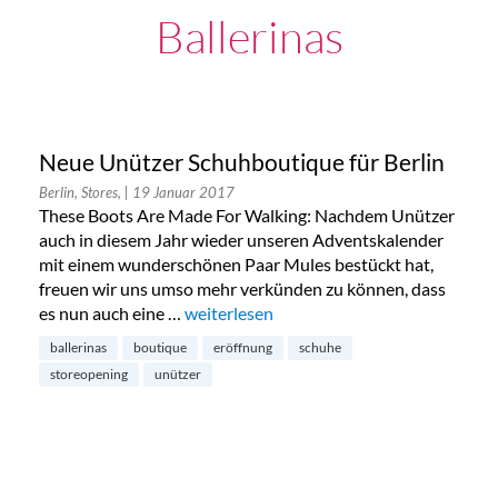
Ballerinas
Neue Unützer Schuhboutique für Berlin
Berlin, Stores,
| 19 Januar 2017
These Boots Are Made For Walking: Nachdem Unützer
auch in diesem Jahr wieder unseren Adventskalender
mit einem wunderschönen Paar Mules bestückt hat,
freuen wir uns umso mehr verkünden zu können, dass
es nun auch eine …
„Neue Unützer Schuhboutique für Berlin
weiterlesen
ballerinas
boutique
eröffnung
schuhe
storeopening
unützer