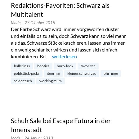
Redaktions-Favoriten: Schwarz als
Multitalent
Mode,
| 27 Oktober 2015
Der Farbe Schwarz wird immer vorgeworfen düster
und einfallslos zu sein, doch Schwarz kann so viel mehr
als das. Schwarze Stücke kaschieren, lassen uns immer
ein wenig schlanker wirken und lassen sich einfach
kombinieren. Bei …
„Redaktions-Favoriten: Schwarz als Mult
weiterlesen
ballerinas
booties
büro-look
favoriten
goldstück-picks
item m6
kleines schwarzes
ohrringe
seidentuch
working mum
Schuh Sale bei Escape Futura in der
Innenstadt
Mode,
| 24 Januar 2013