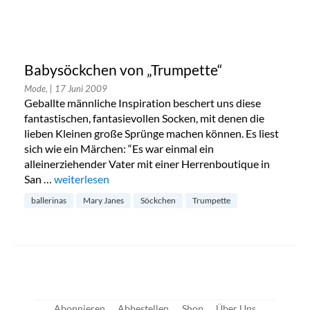
Babysöckchen von „Trumpette“
Mode,
| 17 Juni 2009
Geballte männliche Inspiration beschert uns diese
fantastischen, fantasievollen Socken, mit denen die
lieben Kleinen große Sprünge machen können. Es liest
sich wie ein Märchen: “Es war einmal ein
alleinerziehender Vater mit einer Herrenboutique in
San …
„Babysöckchen von „Trumpette““
weiterlesen
ballerinas
Mary Janes
Söckchen
Trumpette
Abonnieren
Abbestellen
Shop
Über Uns