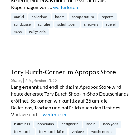
Repetto, eine etwas modernere Variante aus
Kopenhagen von …
„Escape Futura in der Innenstadt“
weiterlesen
anniel
ballerinas
boots
escape futura
repetto
sandgasse
schuhe
schuhladen
sneakers
stiefel
vans
zeilgalerie
Tory Burch-Corner im Apropos Store
Stores,
| 6 September 2012
Lang ersehnt und endlich da: im Apropos Store wird
heute der erste Tory Burch Shop-in-Shop Deutschlands
eröffnet. So können wir künftig auf 25 qm die
Ballerinas, Taschen und natürlich auch den Rest des
Vintage und …
„Tory Burch-Corner im Apropos Store“
weiterlesen
ballerinas
bohemian
designerin
kööln
new york
tory burch
tory burch köln
vintage
wochenende