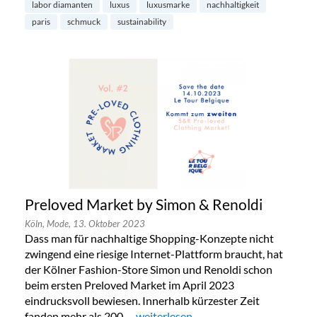
labor diamanten
luxus
luxusmarke
nachhaltigkeit
paris
schmuck
sustainability
Preloved Market by Simon & Renoldi
Köln,
Mode,
13. Oktober 2023
Dass man für nachhaltige Shopping-Konzepte nicht
zwingend eine riesige Internet-Plattform braucht, hat
der Kölner Fashion-Store Simon und Renoldi schon
beim ersten Preloved Market im April 2023
eindrucksvoll bewiesen. Innerhalb kürzester Zeit
fanden mehr als 200 …
„Preloved Market by Simon & Renold
weiterlesen