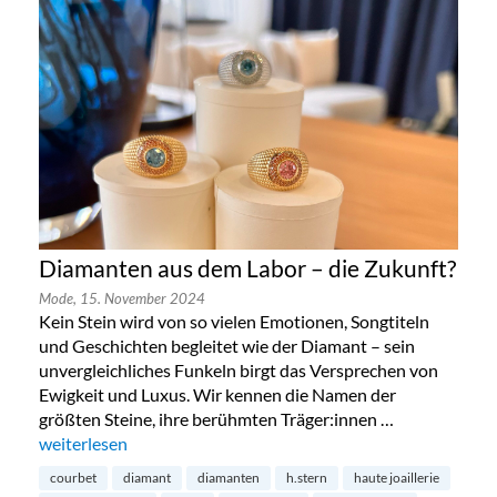
Diamanten aus dem Labor – die Zukunft?
Mode,
15. November 2024
Kein Stein wird von so vielen Emotionen, Songtiteln
und Geschichten begleitet wie der Diamant – sein
unvergleichliches Funkeln birgt das Versprechen von
Ewigkeit und Luxus. Wir kennen die Namen der
größten Steine, ihre berühmten Träger:innen …
„Diamanten aus dem Labor – die Zukunft?“
weiterlesen
courbet
diamant
diamanten
h.stern
haute joaillerie