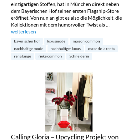
einzigartigen Stoffen, hat in München direkt neben
dem Bayerischen Hof seinen ersten Flagship-Store
eröffnet. Von nun an gibt es also die Möglichkeit, die
Kollektionen mit dem humorvollen Twist als …
„Maison Commons erster Flagship-Store in München“
weiterlesen
bayerischer hof
luxusmode
maison common
nachhaltige mode
nachhaltiger luxus
oscar de la renta
rena lange
rieke common
Schneiderin
Calling Gloria – Upcycling Projekt von