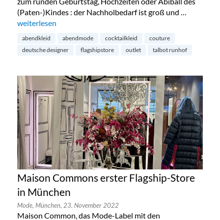
zum runden Geburtstag, Hochzeiten oder Abiball des
(Paten-)Kindes : der Nachholbedarf ist groß und …
„Talbot Runhof Outlet in München“
weiterlesen
abendkleid
abendmode
cocktailkleid
couture
deutsche designer
flagshipstore
outlet
talbot runhof
Maison Commons erster Flagship-Store
in München
Mode,
München,
23. November 2022
Maison Common, das Mode-Label mit den