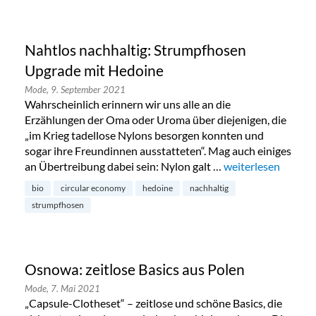
Nahtlos nachhaltig: Strumpfhosen
Upgrade mit Hedoine
Mode,
9. September 2021
Wahrscheinlich erinnern wir uns alle an die
Erzählungen der Oma oder Uroma über diejenigen, die
„im Krieg tadellose Nylons besorgen konnten und
sogar ihre Freundinnen ausstatteten“. Mag auch einiges
an Übertreibung dabei sein: Nylon galt …
„Nahtlos nachhalt
weiterlesen
bio
circular economy
hedoine
nachhaltig
strumpfhosen
Osnowa: zeitlose Basics aus Polen
Mode,
7. Mai 2021
„Capsule-Clotheset“ – zeitlose und schöne Basics, die