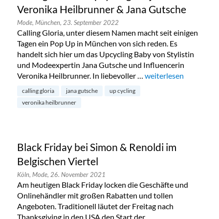
Veronika Heilbrunner & Jana Gutsche
Mode,
München,
23. September 2022
Calling Gloria, unter diesem Namen macht seit einigen
Tagen ein Pop Up in München von sich reden. Es
handelt sich hier um das Upcycling Baby von Stylistin
und Modeexpertin Jana Gutsche und Influencerin
Veronika Heilbrunner. In liebevoller …
„Calling Gloria – Upc
weiterlesen
calling gloria
jana gutsche
up cycling
veronika heilbrunner
Black Friday bei Simon & Renoldi im
Belgischen Viertel
Köln,
Mode,
26. November 2021
Am heutigen Black Friday locken die Geschäfte und
Onlinehändler mit großen Rabatten und tollen
Angeboten. Traditionell läutet der Freitag nach
Thanksgiving in den USA den Start der