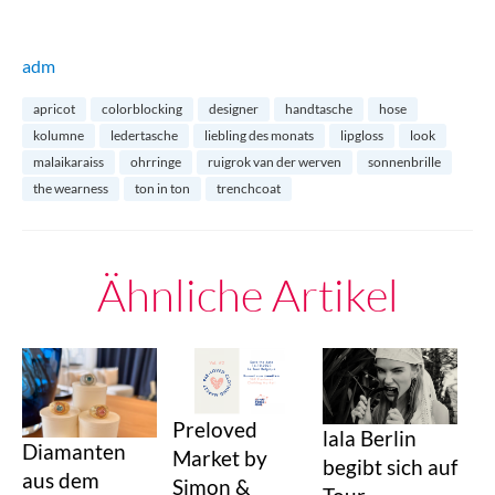
adm
apricot
colorblocking
designer
handtasche
hose
kolumne
ledertasche
liebling des monats
lipgloss
look
malaikaraiss
ohrringe
ruigrok van der werven
sonnenbrille
the wearness
ton in ton
trenchcoat
Ähnliche Artikel
Preloved
lala Berlin
Diamanten
Market by
begibt sich auf
aus dem
Simon &