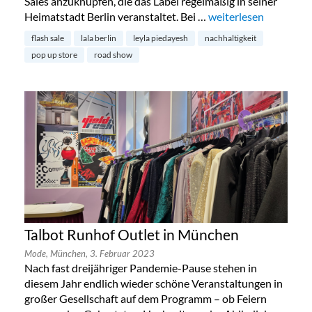
Sales anzuknüpfen, die das Label regelmäßig in seiner
Heimatstadt Berlin veranstaltet. Bei …
„lala Berlin begibt sic
weiterlesen
flash sale
lala berlin
leyla piedayesh
nachhaltigkeit
pop up store
road show
Talbot Runhof Outlet in München
Mode,
München,
3. Februar 2023
Nach fast dreijähriger Pandemie-Pause stehen in
diesem Jahr endlich wieder schöne Veranstaltungen in
großer Gesellschaft auf dem Programm – ob Feiern