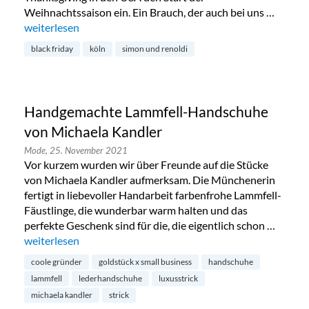
Weihnachtssaison ein. Ein Brauch, der auch bei uns …
„Black Friday bei Simon & Renoldi im Belgischen Viertel“
weiterlesen
black friday
köln
simon und renoldi
Handgemachte Lammfell-Handschuhe
von Michaela Kandler
Mode,
25. November 2021
Vor kurzem wurden wir über Freunde auf die Stücke
von Michaela Kandler aufmerksam. Die Münchenerin
fertigt in liebevoller Handarbeit farbenfrohe Lammfell-
Fäustlinge, die wunderbar warm halten und das
perfekte Geschenk sind für die, die eigentlich schon …
„Handgemachte Lammfell-Handschuhe von Michaela Kandl
weiterlesen
coole gründer
goldstück x small business
handschuhe
lammfell
lederhandschuhe
luxusstrick
michaela kandler
strick