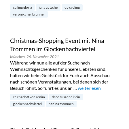
calling gloria
jana gutsche
up cycling
veronika heilbrunner
Christmas-Shopping Event mit Nina
Trommen im Glockenbachviertel
München,
26. November 2021
Während wir nun alle auf der Suche nach
Weihnachtsgeschenken für unsere Liebsten sind,
halten wir beim Goldstück für Euch auch Ausschau
nach schönen Veranstaltungen, bei denen sich der
Besuch lohnt. So führt es uns an …
„Christmas-Shopping Eve
weiterlesen
cc charlott von arnim
deco susanne klein
glockenbachviertel
nt nina trommen