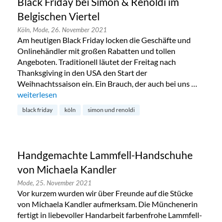
Black Friday bei Simon & Renoldi im
Belgischen Viertel
Köln,
Mode,
26. November 2021
Am heutigen Black Friday locken die Geschäfte und
Onlinehändler mit großen Rabatten und tollen
Angeboten. Traditionell läutet der Freitag nach
Thanksgiving in den USA den Start der
Weihnachtssaison ein. Ein Brauch, der auch bei uns …
„Black Friday bei Simon & Renoldi im Belgischen Viertel“
weiterlesen
black friday
köln
simon und renoldi
Handgemachte Lammfell-Handschuhe
von Michaela Kandler
Mode,
25. November 2021
Vor kurzem wurden wir über Freunde auf die Stücke
von Michaela Kandler aufmerksam. Die Münchenerin
fertigt in liebevoller Handarbeit farbenfrohe Lammfell-