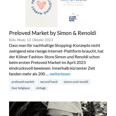
Preloved Market by Simon & Renoldi
Köln,
Mode,
13. Oktober 2023
Dass man für nachhaltige Shopping-Konzepte nicht
zwingend eine riesige Internet-Plattform braucht, hat
der Kölner Fashion-Store Simon und Renoldi schon
beim ersten Preloved Market im April 2023
eindrucksvoll bewiesen. Innerhalb kürzester Zeit
fanden mehr als 200 …
„Preloved Market by Simon & Renold
weiterlesen
preloved market
second hand
simon und renoldi
tour belgique
vintage