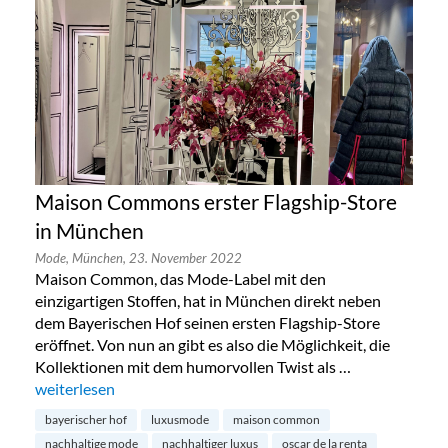
Maison Commons erster Flagship-Store
in München
Mode,
München,
23. November 2022
Maison Common, das Mode-Label mit den
einzigartigen Stoffen, hat in München direkt neben
dem Bayerischen Hof seinen ersten Flagship-Store
eröffnet. Von nun an gibt es also die Möglichkeit, die
Kollektionen mit dem humorvollen Twist als …
„Maison Commons erster Flagship-Store in München“
weiterlesen
bayerischer hof
luxusmode
maison common
nachhaltige mode
nachhaltiger luxus
oscar de la renta