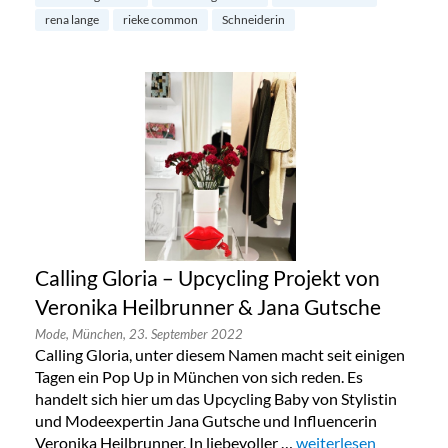
rena lange
rieke common
Schneiderin
Calling Gloria – Upcycling Projekt von
Veronika Heilbrunner & Jana Gutsche
Mode,
München,
23. September 2022
Calling Gloria, unter diesem Namen macht seit einigen
Tagen ein Pop Up in München von sich reden. Es
handelt sich hier um das Upcycling Baby von Stylistin
und Modeexpertin Jana Gutsche und Influencerin
Veronika Heilbrunner. In liebevoller …
„Calling Gloria – Upc
weiterlesen