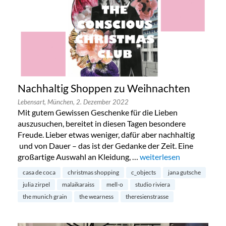
Nachhaltig Shoppen zu Weihnachten
Lebensart,
München,
2. Dezember 2022
Mit gutem Gewissen Geschenke für die Lieben
auszusuchen, bereitet in diesen Tagen besondere
Freude. Lieber etwas weniger, dafür aber nachhaltig
und von Dauer – das ist der Gedanke der Zeit. Eine
großartige Auswahl an Kleidung, …
„Nachhaltig Shoppen zu
weiterlesen
casa de coca
christmas shopping
c_objects
jana gutsche
julia zirpel
malaikaraiss
mell-o
studio riviera
the munich grain
the wearness
theresienstrasse