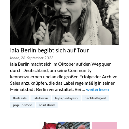
lala Berlin begibt sich auf Tour
Mode,
26. September 2023
lala Berlin macht sich im Oktober auf den Weg quer
durch Deutschland, um seine Community
kennenzulernen und an die großen Erfolge der Archive
Sales anzuknüpfen, die das Label regelmäßig in seiner
Heimatstadt Berlin veranstaltet. Bei …
„lala Berlin begibt sic
weiterlesen
flash sale
lala berlin
leyla piedayesh
nachhaltigkeit
pop up store
road show