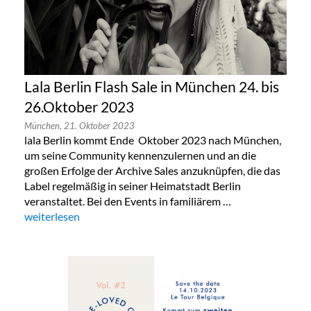
Lala Berlin Flash Sale in München 24. bis
26.Oktober 2023
München,
21. Oktober 2023
lala Berlin kommt Ende Oktober 2023 nach München,
um seine Community kennenzulernen und an die
großen Erfolge der Archive Sales anzuknüpfen, die das
Label regelmäßig in seiner Heimatstadt Berlin
veranstaltet. Bei den Events in familiärem …
„Lala Berlin Flash Sale in München 24. bis 26.Oktober 2023“
weiterlesen