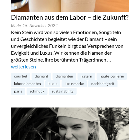
Diamanten aus dem Labor – die Zukunft?
Mode,
15. November 2024
Kein Stein wird von so vielen Emotionen, Songtiteln
und Geschichten begleitet wie der Diamant – sein
unvergleichliches Funkeln birgt das Versprechen von
Ewigkeit und Luxus. Wir kennen die Namen der
größten Steine, ihre berühmten Träger:innen …
„Diamanten aus dem Labor – die Zukunft?“
weiterlesen
courbet
diamant
diamanten
h.stern
haute joaillerie
labor diamanten
luxus
luxusmarke
nachhaltigkeit
paris
schmuck
sustainability