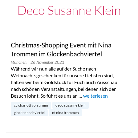
Deco Susanne Klein
Christmas-Shopping Event mit Nina
Trommen im Glockenbachviertel
München,
| 26 November 2021
Während wir nun alle auf der Suche nach
Weihnachtsgeschenken für unsere Liebsten sind,
halten wir beim Goldstück für Euch auch Ausschau
nach schönen Veranstaltungen, bei denen sich der
Besuch lohnt. So führt es uns an …
„Christmas-Shopping Eve
weiterlesen
cc charlott von arnim
deco susanne klein
glockenbachviertel
nt nina trommen