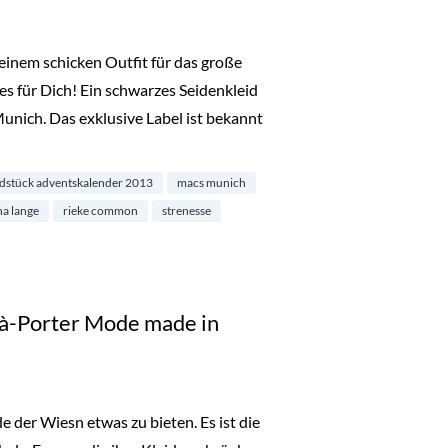
einem schicken Outfit für das große
s für Dich! Ein schwarzes Seidenkleid
unich. Das exklusive Label ist bekannt
Goldstück Adventskalender 2013“
dstück adventskalender 2013
macs munich
na lange
rieke common
strenesse
-à-Porter Mode made in
der Wiesn etwas zu bieten. Es ist die