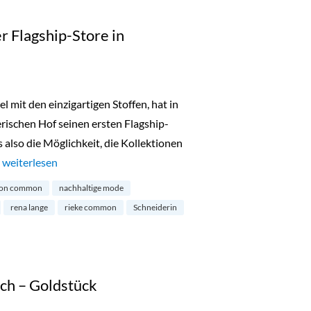
 Flagship-Store in
it den einzigartigen Stoffen, hat in
ischen Hof seinen ersten Flagship-
s also die Möglichkeit, die Kollektionen
…
„Maison Commons erster Flagship-Store in München“
weiterlesen
son common
nachhaltige mode
rena lange
rieke common
Schneiderin
ch – Goldstück