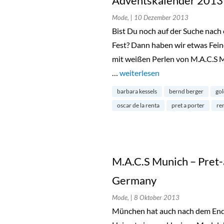
Adventskalender 2013
Mode,
| 10 Dezember 2013
Bist Du noch auf der Suche nach 
Fest? Dann haben wir etwas Feine
mit weißen Perlen von M.A.C.S M
…
„Kleid von M.A.C.S Munich – 
weiterlesen
barbara kessels
bernd berger
gol
oscar de la renta
pret a porter
re
M.A.C.S Munich – Pret
Germany
Mode,
| 8 Oktober 2013
München hat auch nach dem Ende 