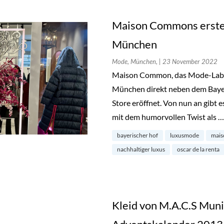
Maison Commons erster
München
Mode, München,
| 23 November 2022
Maison Common, das Mode-Label m
München direkt neben dem Bayer
Store eröffnet. Von nun an gibt e
mit dem humorvollen Twist als 
bayerischer hof
luxusmode
mai
nachhaltiger luxus
oscar de la renta
Kleid von M.A.C.S Muni