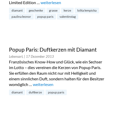
Limited Edition …
„Popup Paris x Paulina Leonor Limited Edi
weiterlesen
diamant
geschenke
grasse
kerze
lolita lempicka
paulina leonor
popup paris
valentinstag
Popup Paris: Duftkerzen mit Diamant
Lebensart,
| 17 Dezember 2013
Französisches Know-How und Glück, wie ein Sechser
im Lotto – dies vereinen die Kerzen von Popup Paris.
Sie erfüllen den Raum nicht nur mit Helligkeit und
einem sinnlichen Duft, sondern halten für den Besitzer
womöglich …
„Popup Paris: Duftkerzen mit Diamant“
weiterlesen
diamant
duftkerze
popup paris