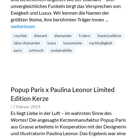
unvergleichliches Funkeln birgt das Versprechen von
Ewigkeit und Luxus. Wir kennen die Namen der
größten Steine, ihre berühmten Träger:innen …
„Diamanten aus dem Labor – die Zukunft?“
weiterlesen
courbet
diamant
diamanten
h.stern
haute joaillerie
labor diamanten
luxus
luxusmarke
nachhaltigkeit
paris
schmuck
sustainability
Popup Paris x Paulina Leonor Limited
Edition Kerze
| 7 Februar 2014
Es liegt Liebe in der Luft – im wahrsten Sinne des
Wortes! Die angesagte Kerzenmanufaktur Popup Paris
aus Grasse arbeitete in Kooperation mit der Designerin
und Illustratorin Paulina Leonor. Das Ergebnis war eine