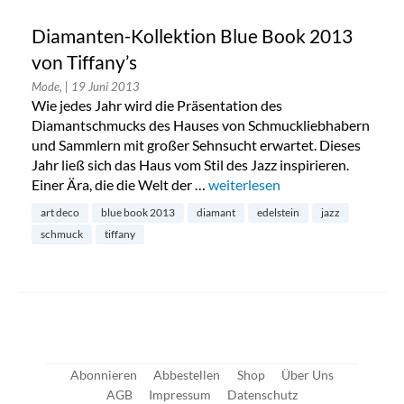
Diamanten-Kollektion Blue Book 2013
von Tiffany’s
Mode,
| 19 Juni 2013
Wie jedes Jahr wird die Präsentation des
Diamantschmucks des Hauses von Schmuckliebhabern
und Sammlern mit großer Sehnsucht erwartet. Dieses
Jahr ließ sich das Haus vom Stil des Jazz inspirieren.
Einer Ära, die die Welt der …
„Diamanten-Kollektion Blue Bo
weiterlesen
art deco
blue book 2013
diamant
edelstein
jazz
schmuck
tiffany
Abonnieren
Abbestellen
Shop
Über Uns
AGB
Impressum
Datenschutz