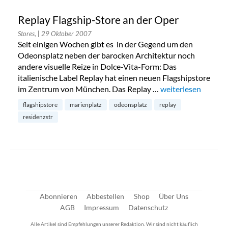
Replay Flagship-Store an der Oper
Stores,
| 29 Oktober 2007
Seit einigen Wochen gibt es in der Gegend um den
Odeonsplatz neben der barocken Architektur noch
andere visuelle Reize in Dolce-Vita-Form: Das
italienische Label Replay hat einen neuen Flagshipstore
im Zentrum von München. Das Replay …
„Replay Flagship-S
weiterlesen
flagshipstore
marienplatz
odeonsplatz
replay
residenzstr
Abonnieren
Abbestellen
Shop
Über Uns
AGB
Impressum
Datenschutz
Alle Artikel sind Empfehlungen unserer Redaktion. Wir sind nicht käuflich