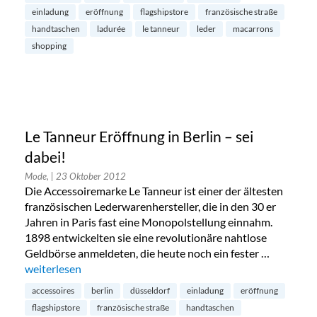
einladung
eröffnung
flagshipstore
französische straße
handtaschen
ladurée
le tanneur
leder
macarrons
shopping
Le Tanneur Eröffnung in Berlin – sei
dabei!
Mode,
| 23 Oktober 2012
Die Accessoiremarke Le Tanneur ist einer der ältesten
französischen Lederwarenhersteller, die in den 30 er
Jahren in Paris fast eine Monopolstellung einnahm.
1898 entwickelten sie eine revolutionäre nahtlose
Geldbörse anmeldeten, die heute noch ein fester …
„Le Tanneur Eröffnung in Berlin – sei dabei!“
weiterlesen
accessoires
berlin
düsseldorf
einladung
eröffnung
flagshipstore
französische straße
handtaschen