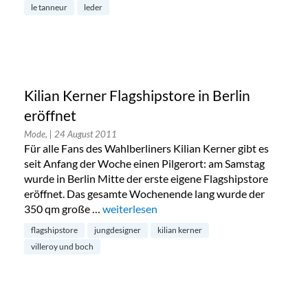
le tanneur
leder
Kilian Kerner Flagshipstore in Berlin
eröffnet
Mode,
| 24 August 2011
Für alle Fans des Wahlberliners Kilian Kerner gibt es
seit Anfang der Woche einen Pilgerort: am Samstag
wurde in Berlin Mitte der erste eigene Flagshipstore
eröffnet. Das gesamte Wochenende lang wurde der
350 qm große …
„Kilian Kerner Flagshipstore in Berlin eröff
weiterlesen
flagshipstore
jungdesigner
kilian kerner
villeroy und boch