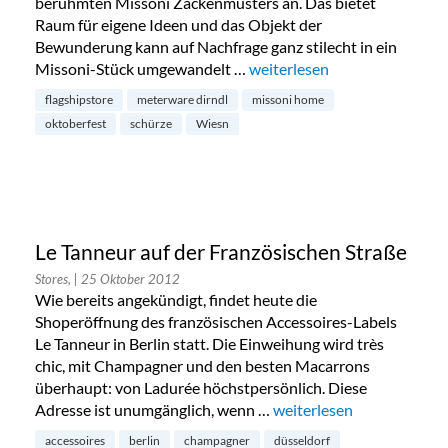
berühmten Missoni Zackenmusters an. Das bietet
Raum für eigene Ideen und das Objekt der
Bewunderung kann auf Nachfrage ganz stilecht in ein
Missoni-Stück umgewandelt …
„Missoni Home in München: 
weiterlesen
flagshipstore
meterware dirndl
missoni home
oktoberfest
schürze
Wiesn
Le Tanneur auf der Französischen Straße
Stores,
| 25 Oktober 2012
Wie bereits angekündigt, findet heute die
Shoperöffnung des französischen Accessoires-Labels
Le Tanneur in Berlin statt. Die Einweihung wird très
chic, mit Champagner und den besten Macarrons
überhaupt: von Ladurée höchstpersönlich. Diese
Adresse ist unumgänglich, wenn …
„Le Tanneur auf der Fran
weiterlesen
accessoires
berlin
champagner
düsseldorf