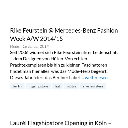
Rike Feurstein @ Mercedes-Benz Fashion
Week A/W 2014/15
Mode,
| 16 Januar 2014
Seit 2006 widmet sich Rike Feurstein ihrer Leidenschaft
– dem Designen von Hüten. Von echten
Prachtexemplaren bis hin zu kleinen Fascinatoren
findet man hier alles, was das Mode-Herz begehrt.
Dieses Jahr feiert das Berliner Label …
„Rike Feurstein @ M
weiterlesen
berlin
flagshipstore
hut
mütze
rike feurstein
Laurèl Flagshipstore Opening in Köln –