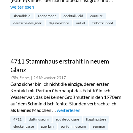
(Paten-)Kindes : der Nachholbedarf ist groß und …
„Talbot Runhof Outlet in München“
weiterlesen
abendkleid
abendmode
cocktailkleid
couture
deutsche designer
flagshipstore
outlet
talbot runhof
4711 Stammhaus erstrahlt in neuem
Glanz
Köln, Stores,
| 24 November 2017
Ganz sicher bin ich nicht die einzige, deren erster
Kontakt mit Parfum überhaupt das Echt Kölnisch
Wasser war, das bei keiner Großmutter in den 1970ern
auf dem Schminktisch fehlte. Stunden verbrachte ich
als kleines Mädchen …
„4711 Stammhaus erstrahlt in neuem
weiterlesen
4711
duftmuseum
eau de cologne
flagshipstore
glockengasse
guerlain
parfummuseum
seminar