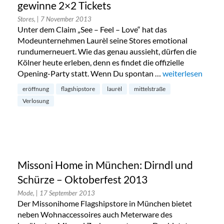
gewinne 2×2 Tickets
Stores,
| 7 November 2013
Unter dem Claim „See – Feel – Love“ hat das
Modeunternehmen Laurèl seine Stores emotional
rundumerneuert. Wie das genau aussieht, dürfen die
Kölner heute erleben, denn es findet die offizielle
Opening-Party statt. Wenn Du spontan …
„Laurèl Flagships
weiterlesen
eröffnung
flagshipstore
laurèl
mittelstraße
Verlosung
Missoni Home in München: Dirndl und
Schürze – Oktoberfest 2013
Mode,
| 17 September 2013
Der Missonihome Flagshipstore in München bietet
neben Wohnaccessoires auch Meterware des