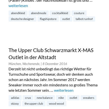
(Paten-)Kindes : der Nachholbedarf ist groß und …
„Talbot Runhof Outlet in München“
weiterlesen
abendkleid
abendmode
cocktailkleid
couture
deutsche designer
flagshipstore
outlet
talbot runhof
The Upper Club Schwarzmarkt X-MAS
Outlet in der Altstadt
München, Wochenende,
| 8 Dezember 2016
Derzeit ist nicht unbedingt das richtige Wetter für
Turnschuhe und Sportswear, doch wir denken auch
schon an nächstes Jahr. Im Sommer 2017 werden
Sneaker immer noch ein mindestens so großes Thema
wie letzten Sommer sein. …
„The Upper Club Schwarzmarkt X
weiterlesen
adidas
crux
new balance
nike
outlet
sneakers
stüssy
the upper club
wood wood