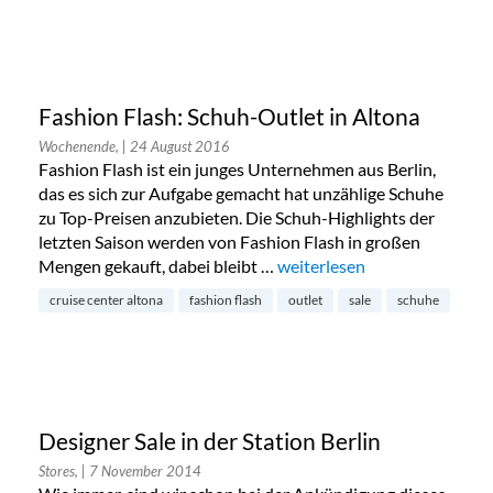
Fashion Flash: Schuh-Outlet in Altona
Wochenende,
| 24 August 2016
Fashion Flash ist ein junges Unternehmen aus Berlin,
das es sich zur Aufgabe gemacht hat unzählige Schuhe
zu Top-Preisen anzubieten. Die Schuh-Highlights der
letzten Saison werden von Fashion Flash in großen
Mengen gekauft, dabei bleibt …
„Fashion Flash: Schuh-Outlet
weiterlesen
cruise center altona
fashion flash
outlet
sale
schuhe
Designer Sale in der Station Berlin
Stores,
| 7 November 2014