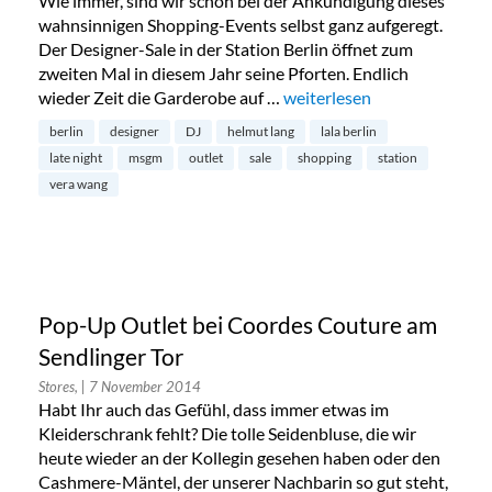
Wie immer, sind wir schon bei der Ankündigung dieses
wahnsinnigen Shopping-Events selbst ganz aufgeregt.
Der Designer-Sale in der Station Berlin öffnet zum
zweiten Mal in diesem Jahr seine Pforten. Endlich
wieder Zeit die Garderobe auf …
„Designer Sale in der Statio
weiterlesen
berlin
designer
DJ
helmut lang
lala berlin
late night
msgm
outlet
sale
shopping
station
vera wang
Pop-Up Outlet bei Coordes Couture am
Sendlinger Tor
Stores,
| 7 November 2014
Habt Ihr auch das Gefühl, dass immer etwas im
Kleiderschrank fehlt? Die tolle Seidenbluse, die wir
heute wieder an der Kollegin gesehen haben oder den
Cashmere-Mäntel, der unserer Nachbarin so gut steht,