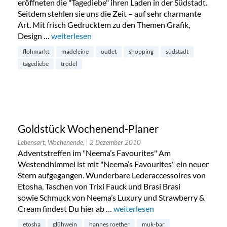
eröffneten die "Tagediebe" ihren Laden in der Südstadt.
Seitdem stehlen sie uns die Zeit – auf sehr charmante
Art. Mit frisch Gedrucktem zu den Themen Grafik,
Design …
„Pop up Shopping, Nikolaus Open, Outletverkauf, 
weiterlesen
flohmarkt
madeleine
outlet
shopping
südstadt
tagediebe
trödel
Goldstück Wochenend-Planer
Lebensart, Wochenende,
| 2 Dezember 2010
Adventstreffen im "Neema’s Favourites" Am
Westendhimmel ist mit "Neema’s Favourites" ein neuer
Stern aufgegangen. Wunderbare Lederaccessoires von
Etosha, Taschen von Trixi Fauck und Brasi Brasi
sowie Schmuck von Neema’s Luxury und Strawberry &
Cream findest Du hier ab …
„Goldstück Wochenend-Planer“
weiterlesen
etosha
glühwein
hannes roether
muk-bar