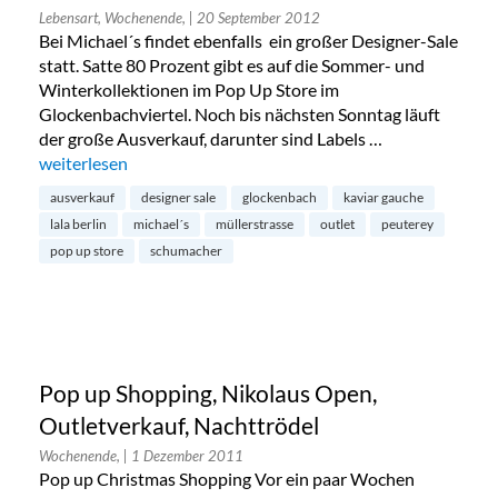
Lebensart, Wochenende,
| 20 September 2012
Bei Michael´s findet ebenfalls ein großer Designer-Sale
statt. Satte 80 Prozent gibt es auf die Sommer- und
Winterkollektionen im Pop Up Store im
Glockenbachviertel. Noch bis nächsten Sonntag läuft
der große Ausverkauf, darunter sind Labels …
„Michael´s Pop Up Outlet im Glockenbachviertel“
weiterlesen
ausverkauf
designer sale
glockenbach
kaviar gauche
lala berlin
michael´s
müllerstrasse
outlet
peuterey
pop up store
schumacher
Pop up Shopping, Nikolaus Open,
Outletverkauf, Nachttrödel
Wochenende,
| 1 Dezember 2011
Pop up Christmas Shopping Vor ein paar Wochen