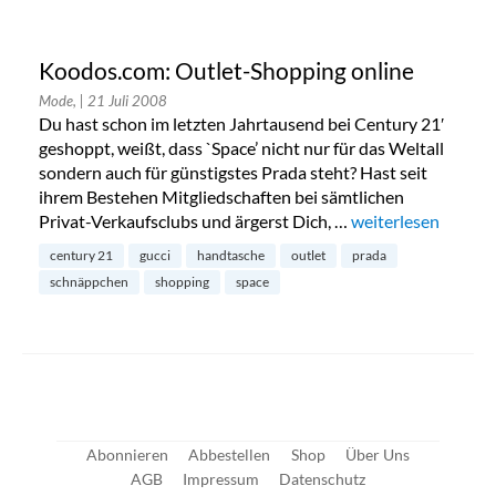
Koodos.com: Outlet-Shopping online
Mode,
| 21 Juli 2008
Du hast schon im letzten Jahrtausend bei Century 21′
geshoppt, weißt, dass `Space’ nicht nur für das Weltall
sondern auch für günstigstes Prada steht? Hast seit
ihrem Bestehen Mitgliedschaften bei sämtlichen
Privat-Verkaufsclubs und ärgerst Dich, …
„Koodos.com: Outl
weiterlesen
century 21
gucci
handtasche
outlet
prada
schnäppchen
shopping
space
Abonnieren
Abbestellen
Shop
Über Uns
AGB
Impressum
Datenschutz