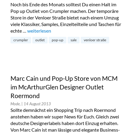
Noch bis Ende des Monats solltest Du einen Halt im
Pop up Outlet von Crumpler machen. Der temporäre
Store in der Venloer Straße bietet nach einem Umzug
viele Klassiker, Samples, Einzelteilteile und Taschen für
echte …
„Crumpler: Pop-up Outlet in Köln“
weiterlesen
crumpler
outlet
pop-up
sale
venloer straße
Marc Cain und Pop-Up Store von MCM
im McArthurGlen Designer Outlet
Roermond
Mode,
| 14 August 2013
Sollte demnächst ein Shopping Trip nach Roermond
anstehen haben wir super News für Euch. Gleich zwei
deutsche Designerlabels haben dort Einzug erhalten.
Von Marc Cain ist man lässige und elegante Business-