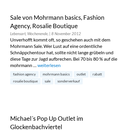
Sale von Mohrmann basics, Fashion
Agency, Rosalie Boutique
Lebensart, Wochenende,
| 8 November 2012
Unverhofft kommt oft, so geschehen auch mit dem
Mohrmann Sale. Wer Lust auf eine ordentliche
Schnäppchentour hat, sollte nicht lange grübeln und
diese Tage zur Jagd aufbrechen. Bei 70 bis 80 % auf die
mohrmann …
„Sale von Mohrmann basics, Fashion Agency, R
weiterlesen
fashion agency
mohrmann basics
outlet
rabatt
rosalie boutique
sale
sonderverkauf
Michael´s Pop Up Outlet im
Glockenbachviertel