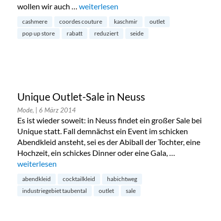
wollen wir auch …
„Pop-Up Outlet bei Coordes Couture am S
weiterlesen
cashmere
coordes couture
kaschmir
outlet
pop up store
rabatt
reduziert
seide
Unique Outlet-Sale in Neuss
Mode,
| 6 März 2014
Es ist wieder soweit: in Neuss findet ein großer Sale bei
Unique statt. Fall demnächst ein Event im schicken
Abendkleid ansteht, sei es der Abiball der Tochter, eine
Hochzeit, ein schickes Dinner oder eine Gala, …
„Unique Outlet-Sale in Neuss“
weiterlesen
abendkleid
cocktailkleid
habichtweg
industriegebiet taubental
outlet
sale