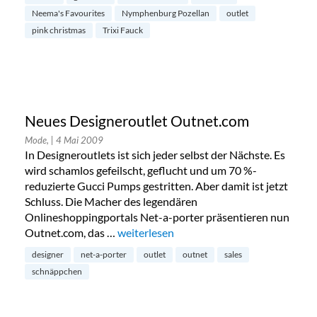
Neema's Favourites
Nymphenburg Pozellan
outlet
pink christmas
Trixi Fauck
Neues Designeroutlet Outnet.com
Mode,
| 4 Mai 2009
In Designeroutlets ist sich jeder selbst der Nächste. Es
wird schamlos gefeilscht, geflucht und um 70 %-
reduzierte Gucci Pumps gestritten. Aber damit ist jetzt
Schluss. Die Macher des legendären
Onlineshoppingportals Net-a-porter präsentieren nun
Outnet.com, das …
„Neues Designeroutlet Outnet.com“
weiterlesen
designer
net-a-porter
outlet
outnet
sales
schnäppchen