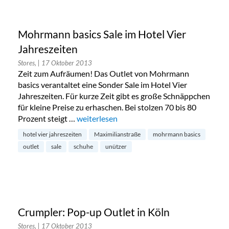
Mohrmann basics Sale im Hotel Vier
Jahreszeiten
Stores,
| 17 Oktober 2013
Zeit zum Aufräumen! Das Outlet von Mohrmann
basics verantaltet eine Sonder Sale im Hotel Vier
Jahreszeiten. Für kurze Zeit gibt es große Schnäppchen
für kleine Preise zu erhaschen. Bei stolzen 70 bis 80
Prozent steigt …
„Mohrmann basics Sale im Hotel Vier Jahre
weiterlesen
hotel vier jahreszeiten
Maximilianstraße
mohrmann basics
outlet
sale
schuhe
unützer
Crumpler: Pop-up Outlet in Köln
Stores,
| 17 Oktober 2013