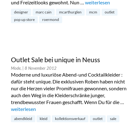
und Freizeitlooks gewohnt. Nun …
„Marc Cain und Pop-Up 
weiterlesen
designer
marc cain
mcarthurglen
mcm
outlet
pop up store
roermond
Outlet Sale bei unique in Neuss
Mode,
| 8 November 2012
Moderne und luxuriöse Abend-und Cocktailkleider :
dafür steht unique. Die exklusiven Roben haben nicht
nur die Herzen vieler Promifrauen gewonnen, sondern
auch den Weg in die Kleiderschränke junger,
trendbewusster Frauen geschafft. Wenn Du für die …
„Outlet Sale bei unique in Neuss“
weiterlesen
abendkleid
kleid
kollektionsverkauf
outlet
sale