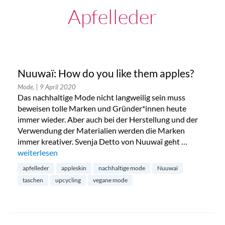
Apfelleder
Nuuwaï: How do you like them apples?
Mode,
| 9 April 2020
Das nachhaltige Mode nicht langweilig sein muss
beweisen tolle Marken und Gründer*innen heute
immer wieder. Aber auch bei der Herstellung und der
Verwendung der Materialien werden die Marken
immer kreativer. Svenja Detto von Nuuwaï geht …
„Nuuwaï: How do you like them apples?“
weiterlesen
apfelleder
appleskin
nachhaltige mode
Nuuwaï
taschen
upcycling
vegane mode