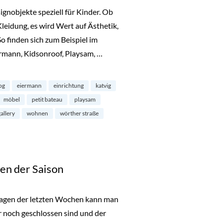
gnobjekte speziell für Kinder. Ob
Kleidung, es wird Wert auf Ästhetik,
So finden sich zum Beispiel im
mann, Kidsonroof, Playsam, …
 Prenzlauer Berg“
og
eiermann
einrichtung
katvig
möbel
petit bateau
playsam
gallery
wohnen
wörther straße
en der Saison
tagen der letzten Wochen kann man
r noch geschlossen sind und der