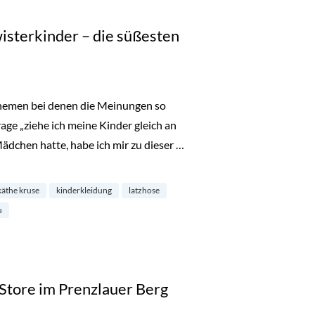
isterkinder – die süßesten
Themen bei denen die Meinungen so
age „ziehe ich meine Kinder gleich an
Mädchen hatte, habe ich mir zu dieser …
er – die süßesten Teile“
käthe kruse
kinderkleidung
latzhose
u
 Store im Prenzlauer Berg