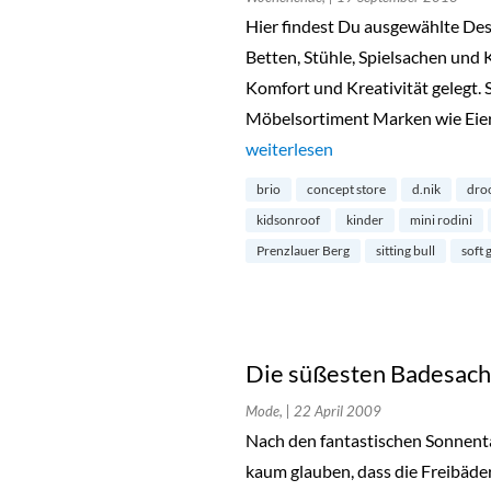
Hier findest Du ausgewählte Desi
Betten, Stühle, Spielsachen und 
Komfort und Kreativität gelegt. 
Möbelsortiment Marken wie Eier
„d.nik – Kinder Concept Store im
weiterlesen
brio
concept store
d.nik
dro
kidsonroof
kinder
mini rodini
Prenzlauer Berg
sitting bull
soft 
Die süßesten Badesach
Mode,
| 22 April 2009
Nach den fantastischen Sonnen
kaum glauben, dass die Freibäde