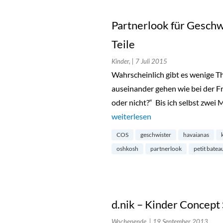
Partnerlook für Geschw
Teile
Kinder,
| 7 Juli 2015
Wahrscheinlich gibt es wenige 
auseinander gehen wie bei der Fr
oder nicht?“ Bis ich selbst zwei 
„Partnerlook für Geschwisterkind
weiterlesen
COS
geschwister
havaianas
oshkosh
partnerlook
petit batea
d.nik – Kinder Concept
Wochenende,
| 19 September 2013