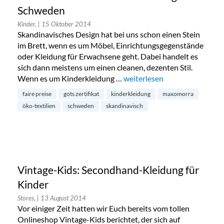
Schweden
Kinder,
| 15 Oktober 2014
Skandinavisches Design hat bei uns schon einen Stein
im Brett, wenn es um Möbel, Einrichtungsgegenstände
oder Kleidung für Erwachsene geht. Dabei handelt es
sich dann meistens um einen cleanen, dezenten Stil.
Wenn es um Kinderkleidung …
„Maxomorra: Bunte Kinderkl
weiterlesen
faire preise
gots zertifikat
kinderkleidung
maxomorra
öko-textilien
schweden
skandinavisch
Vintage-Kids: Secondhand-Kleidung für
Kinder
Stores,
| 13 August 2014
Vor einiger Zeit hatten wir Euch bereits vom tollen
Onlineshop Vintage-Kids berichtet, der sich auf