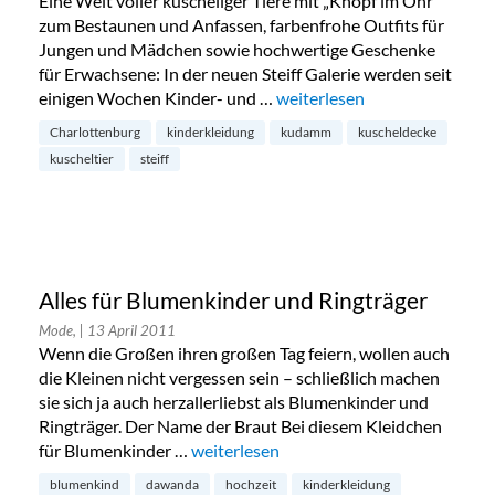
Eine Welt voller kuscheliger Tiere mit „Knopf im Ohr“
zum Bestaunen und Anfassen, farbenfrohe Outfits für
Jungen und Mädchen sowie hochwertige Geschenke
für Erwachsene: In der neuen Steiff Galerie werden seit
einigen Wochen Kinder- und …
„Steiff Galerie am Kudamm e
weiterlesen
Charlottenburg
kinderkleidung
kudamm
kuscheldecke
kuscheltier
steiff
Alles für Blumenkinder und Ringträger
Mode,
| 13 April 2011
Wenn die Großen ihren großen Tag feiern, wollen auch
die Kleinen nicht vergessen sein – schließlich machen
sie sich ja auch herzallerliebst als Blumenkinder und
Ringträger. Der Name der Braut Bei diesem Kleidchen
für Blumenkinder …
„Alles für Blumenkinder und Ringträger“
weiterlesen
blumenkind
dawanda
hochzeit
kinderkleidung