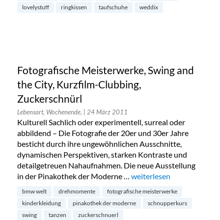
lovelystuff
ringkissen
taufschuhe
weddix
Fotografische Meisterwerke, Swing and
the City, Kurzfilm-Clubbing,
Zuckerschnürl
Lebensart, Wochenende,
| 24 März 2011
Kulturell Sachlich oder experimentell, surreal oder
abbildend – Die Fotografie der 20er und 30er Jahre
besticht durch ihre ungewöhnlichen Ausschnitte,
dynamischen Perspektiven, starken Kontraste und
detailgetreuen Nahaufnahmen. Die neue Ausstellung
in der Pinakothek der Moderne …
„Fotografische Meisterwer
weiterlesen
bmw welt
drehmomente
fotografische meisterwerke
kinderkleidung
pinakothek der moderne
schnupperkurs
swing
tanzen
zuckerschnuerl