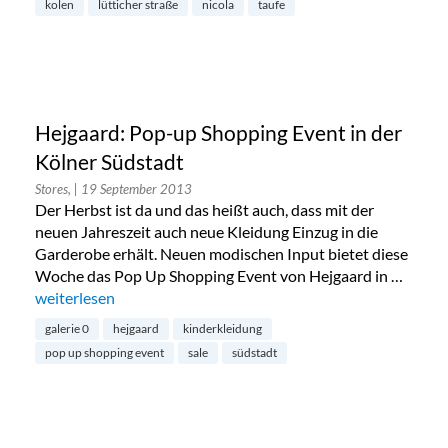
kolen
lütticher straße
nicola
taufe
Hejgaard: Pop-up Shopping Event in der
Kölner Südstadt
Stores,
| 19 September 2013
Der Herbst ist da und das heißt auch, dass mit der
neuen Jahreszeit auch neue Kleidung Einzug in die
Garderobe erhält. Neuen modischen Input bietet diese
Woche das Pop Up Shopping Event von Hejgaard in …
„Hejgaard: Pop-up Shopping Event in der Kölner Südstadt“
weiterlesen
galerie 0
hejgaard
kinderkleidung
pop up shopping event
sale
südstadt