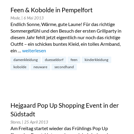
Feen & Kobolde in Pempelfort
Mode,
| 6 Mai 2013
Endlich Sonne, Wärme, gute Laune! Für das richtige
Sommergefühl und den Besuch der ersten Grillparty in
diesem Jahr fehlt jetzt eigentlich nur noch das richtige
Outfit – ein schickes buntes Kleid, ein tolles Armband,
ein …
„Feen & Kobolde in Pempelfort“
weiterlesen
damenkleidung
duesseldorf
feen
kinderkleidung
kobolde
neuware
secondhand
Hejgaard Pop Up Shopping Event in der
Südstadt
Stores,
| 25 April 2013
Am Freitag startet wieder das Frühlings Pop Up