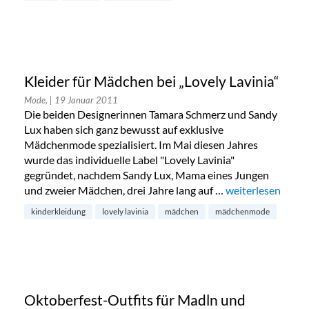
Kleider für Mädchen bei „Lovely Lavinia“
Mode,
| 19 Januar 2011
Die beiden Designerinnen Tamara Schmerz und Sandy
Lux haben sich ganz bewusst auf exklusive
Mädchenmode spezialisiert. Im Mai diesen Jahres
wurde das individuelle Label "Lovely Lavinia"
gegründet, nachdem Sandy Lux, Mama eines Jungen
und zweier Mädchen, drei Jahre lang auf …
„Kleider für Mädc
weiterlesen
kinderkleidung
lovely lavinia
mädchen
mädchenmode
Oktoberfest-Outfits für Madln und