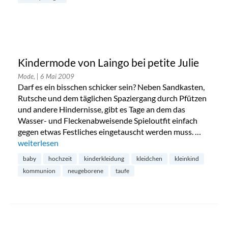
Kindermode von Laingo bei petite Julie
Mode,
| 6 Mai 2009
Darf es ein bisschen schicker sein? Neben Sandkasten,
Rutsche und dem täglichen Spaziergang durch Pfützen
und andere Hindernisse, gibt es Tage an dem das
Wasser- und Fleckenabweisende Spieloutfit einfach
gegen etwas Festliches eingetauscht werden muss. …
„Kindermode von Laingo bei petite Julie“
weiterlesen
baby
hochzeit
kinderkleidung
kleidchen
kleinkind
kommunion
neugeborene
taufe