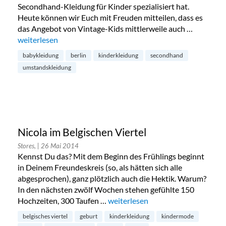
Secondhand-Kleidung für Kinder spezialisiert hat.
Heute können wir Euch mit Freuden mitteilen, dass es
das Angebot von Vintage-Kids mittlerweile auch …
„Vintage-Kids: Secondhand-Kleidung für Kinder“
weiterlesen
babykleidung
berlin
kinderkleidung
secondhand
umstandskleidung
Nicola im Belgischen Viertel
Stores,
| 26 Mai 2014
Kennst Du das? Mit dem Beginn des Frühlings beginnt
in Deinem Freundeskreis (so, als hätten sich alle
abgesprochen), ganz plötzlich auch die Hektik. Warum?
In den nächsten zwölf Wochen stehen gefühlte 150
Hochzeiten, 300 Taufen …
„Nicola im Belgischen Viertel“
weiterlesen
belgisches viertel
geburt
kinderkleidung
kindermode