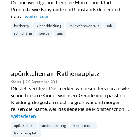
Du hochwertige und trendige Mutter und Kind
Produkte wie Babymode und Umstandskleider und
neu …
„Schlichting, Seelos Sale, Nachtflohmarkt, Pop up Sto
weiterlesen
burberry
kinderkleidung
kollektionsverkauf
sale
schlichting
seelos
ugg
apünktchen am Rathenauplatz
Stores,
| 26 September 2011
Die Zeit verfliegt. Das merken wir besonders daran, wie
schnell unsere Kinder wachsen. Gerade noch passt die
Kleidung, die gestern noch zu groß war und morgen
reißen die Nähte, weil das liebe kleine Monster schon …
„apünktchen am Rathenauplatz“
weiterlesen
apünktchen
kinderkleidung
kindermode
Rathenauplatz