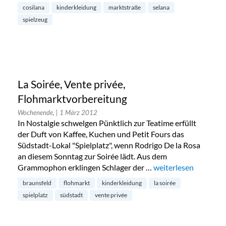
cosilana
kinderkleidung
marktstraße
selana
spielzeug
La Soirée, Vente privée,
Flohmarktvorbereitung
Wochenende,
| 1 März 2012
In Nostalgie schwelgen Pünktlich zur Teatime erfüllt
der Duft von Kaffee, Kuchen und Petit Fours das
Südstadt-Lokal "Spielplatz", wenn Rodrigo De la Rosa
an diesem Sonntag zur Soirée lädt. Aus dem
Grammophon erklingen Schlager der …
„La Soirée, Vente pr
weiterlesen
braunsfeld
flohmarkt
kinderkleidung
la soirée
spielplatz
südstadt
vente privée