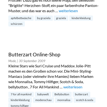
Frottee? Dazu gab es noch Biene Maja, den beliebten
"Brigitte"-Herzchen-Stoff, ein paar farbenfrohe Panton-
Muster, und das war es auch …
„Retro-Stoffe in der Designer
weiterlesen
apfelbettwäsche
by graziela
graziela
kinderkleidung
schürzen
Butterzart Online-Shop
Mode,
| 30 September 2009
Kleine Stars wie Suri Cruise und Maddox Jolie-Pitt
machen es den Großen schon vor. Die Mini-Styling-
Maniacs (oder vielmehr ihre Mamies) lieben Marken
wie Monnalisa, Tommy Hilfiger, Scotch & Soda,
bellybutton , 7 For All Mankind …
„Butterzart Online-Shop“
weiterlesen
7 for all mankind
babywelt
Bellybutton
butterzart
kinderkleidung
modenschau
monnalisa
scotch & soda
tommy hilfiger