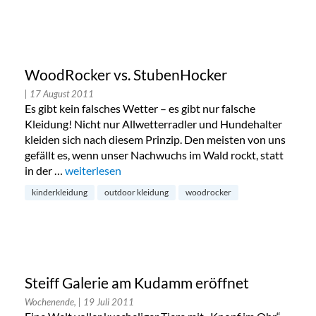
WoodRocker vs. StubenHocker
| 17 August 2011
Es gibt kein falsches Wetter – es gibt nur falsche
Kleidung! Nicht nur Allwetterradler und Hundehalter
kleiden sich nach diesem Prinzip. Den meisten von uns
gefällt es, wenn unser Nachwuchs im Wald rockt, statt
in der …
„WoodRocker vs. StubenHocker“
weiterlesen
kinderkleidung
outdoor kleidung
woodrocker
Steiff Galerie am Kudamm eröffnet
Wochenende,
| 19 Juli 2011