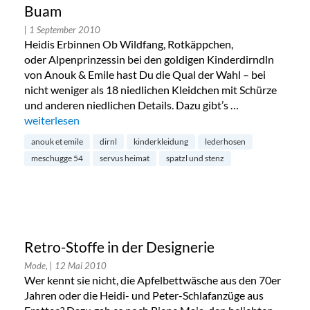
Buam
| 1 September 2010
Heidis Erbinnen Ob Wildfang, Rotkäppchen,
oder Alpenprinzessin bei den goldigen Kinderdirndln
von Anouk & Emile hast Du die Qual der Wahl – bei
nicht weniger als 18 niedlichen Kleidchen mit Schürze
und anderen niedlichen Details. Dazu gibt’s …
„Oktoberfest-Outfits für Madln und Buam“
weiterlesen
anouk et emile
dirnl
kinderkleidung
lederhosen
meschugge 54
servus heimat
spatzl und stenz
Retro-Stoffe in der Designerie
Mode,
| 12 Mai 2010
Wer kennt sie nicht, die Apfelbettwäsche aus den 70er
Jahren oder die Heidi- und Peter-Schlafanzüge aus