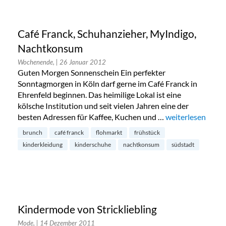
Café Franck, Schuhanzieher, MyIndigo,
Nachtkonsum
Wochenende,
| 26 Januar 2012
Guten Morgen Sonnenschein Ein perfekter
Sonntagmorgen in Köln darf gerne im Café Franck in
Ehrenfeld beginnen. Das heimilige Lokal ist eine
kölsche Institution und seit vielen Jahren eine der
besten Adressen für Kaffee, Kuchen und …
„Café Franck, Sc
weiterlesen
brunch
café franck
flohmarkt
frühstück
kinderkleidung
kinderschuhe
nachtkonsum
südstadt
Kindermode von Strickliebling
Mode,
| 14 Dezember 2011