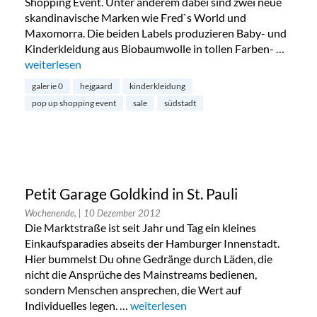
Shopping Event. Unter anderem dabei sind zwei neue
skandinavische Marken wie Fred`s World und
Maxomorra. Die beiden Labels produzieren Baby- und
Kinderkleidung aus Biobaumwolle in tollen Farben- …
„Hejgaard Pop Up Shopping Event in der Südstadt“
weiterlesen
galerie 0
hejgaard
kinderkleidung
pop up shopping event
sale
südstadt
Petit Garage Goldkind in St. Pauli
Wochenende,
| 10 Dezember 2012
Die Marktstraße ist seit Jahr und Tag ein kleines
Einkaufsparadies abseits der Hamburger Innenstadt.
Hier bummelst Du ohne Gedränge durch Läden, die
nicht die Ansprüche des Mainstreams bedienen,
sondern Menschen ansprechen, die Wert auf
Individuelles legen. …
„Petit Garage Goldkind in St. Pauli“
weiterlesen