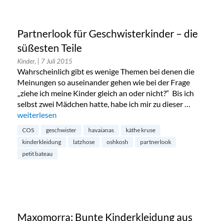
Partnerlook für Geschwisterkinder – die
süßesten Teile
Kinder,
| 7 Juli 2015
Wahrscheinlich gibt es wenige Themen bei denen die
Meinungen so auseinander gehen wie bei der Frage
„ziehe ich meine Kinder gleich an oder nicht?“ Bis ich
selbst zwei Mädchen hatte, habe ich mir zu dieser …
„Partnerlook für Geschwisterkinder – die süßesten Teile“
weiterlesen
COS
geschwister
havaianas
käthe kruse
kinderkleidung
latzhose
oshkosh
partnerlook
petit bateau
Maxomorra: Bunte Kinderkleidung aus