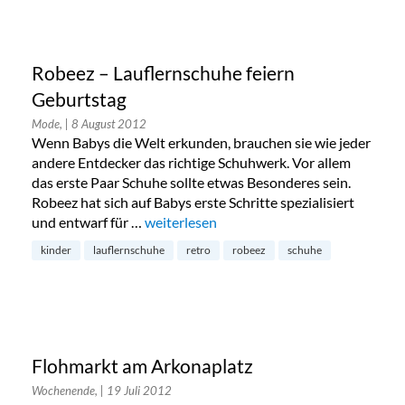
Robeez – Lauflernschuhe feiern
Geburtstag
Mode,
| 8 August 2012
Wenn Babys die Welt erkunden, brauchen sie wie jeder
andere Entdecker das richtige Schuhwerk. Vor allem
das erste Paar Schuhe sollte etwas Besonderes sein.
Robeez hat sich auf Babys erste Schritte spezialisiert
und entwarf für …
„Robeez – Lauflernschuhe feiern Geburts
weiterlesen
kinder
lauflernschuhe
retro
robeez
schuhe
Flohmarkt am Arkonaplatz
Wochenende,
| 19 Juli 2012