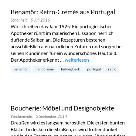
Benamôr: Retro-Cremés aus Portugal
Schönheit,
| 5 Juli 2016
Wir schreiben das Jahr 1925: Ein portugiesischer
Apotheker rührt im malerischen Lissabon herrlich
duftende Salben an. Die Rezepturen bestehen
ausschließlich aus natürlichen Zutaten und sorgen bei
seinen Kundinnen für ein wunderschönes Hautbild.
Der Apotheker erkennt …
„Benamôr: Retro-Cremés aus Port
weiterlesen
benamôr
handcreme
ludwig beck
portugal
retro
Boucherie: Möbel und Designobjekte
Wochenende,
| 3 September 2014
Draußen wird es langsam herbstlich. Die ersten bunten
Blätter bedecken die Straßen, es wird früher dunkel
und in den Fenstern, an denen wir jeden Abend auf dem