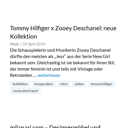
Tommy Hilfiger x Zooey Deschanel: neue
Kollektion
Mode,
| 10 April 2014
Die Schauspielerin und Musikerin Zooey Deschanel
dürfte den meisten als „Jess“ aus der Serie New Girl
bekannt sein. Gleichzeitig ist sie bekannt für ihren Stil,
der immer feminin ist und teils mit Vintage oder
Retroteilen …
„Tommy Hilfiger x Zooey Deschanel: neue Koll
weiterlesen
kollektion
kooperation
retro
sixties
tommy hilfiger
zooey deschanel
milanari.com – Designermöbel und