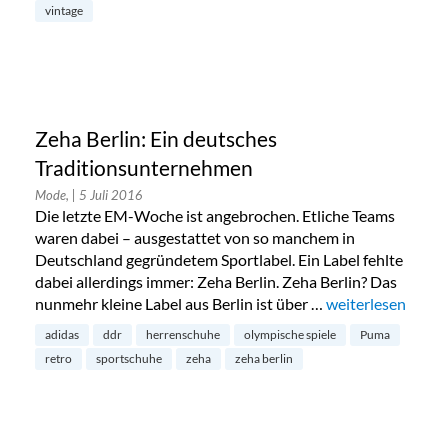
vintage
Zeha Berlin: Ein deutsches
Traditionsunternehmen
Mode,
| 5 Juli 2016
Die letzte EM-Woche ist angebrochen. Etliche Teams
waren dabei – ausgestattet von so manchem in
Deutschland gegründetem Sportlabel. Ein Label fehlte
dabei allerdings immer: Zeha Berlin. Zeha Berlin? Das
nunmehr kleine Label aus Berlin ist über …
„Zeha Berlin: Ei
weiterlesen
adidas
ddr
herrenschuhe
olympische spiele
Puma
retro
sportschuhe
zeha
zeha berlin