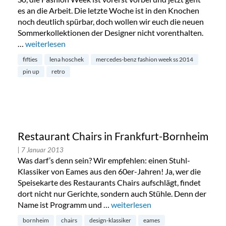
es an die Arbeit. Die letzte Woche ist in den Knochen
noch deutlich spürbar, doch wollen wir euch die neuen
Sommerkollektionen der Designer nicht vorenthalten.
…
„Lena Hoschek – Mercedes Benz Fashion Week SS 2014“
weiterlesen
fifties
lena hoschek
mercedes-benz fashion week ss 2014
pin up
retro
Restaurant Chairs in Frankfurt-Bornheim
| 7 Januar 2013
Was darf’s denn sein? Wir empfehlen: einen Stuhl-
Klassiker von Eames aus den 60er-Jahren! Ja, wer die
Speisekarte des Restaurants Chairs aufschlägt, findet
dort nicht nur Gerichte, sondern auch Stühle. Denn der
Name ist Programm und …
„Restaurant Chairs in Frankfurt
weiterlesen
bornheim
chairs
design-klassiker
eames