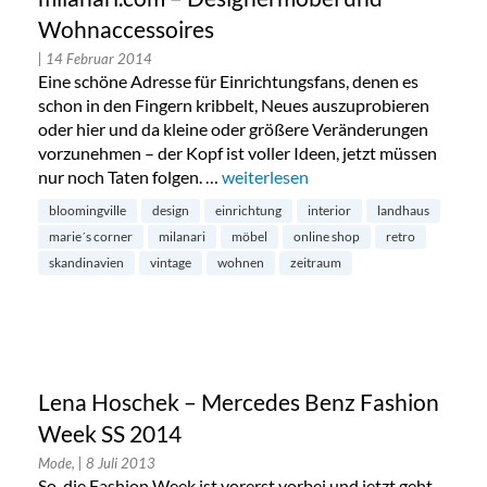
Wohnaccessoires
| 14 Februar 2014
Eine schöne Adresse für Einrichtungsfans, denen es
schon in den Fingern kribbelt, Neues auszuprobieren
oder hier und da kleine oder größere Veränderungen
vorzunehmen – der Kopf ist voller Ideen, jetzt müssen
nur noch Taten folgen. …
„milanari.com – Designermöbel un
weiterlesen
bloomingville
design
einrichtung
interior
landhaus
marie´s corner
milanari
möbel
online shop
retro
skandinavien
vintage
wohnen
zeitraum
Lena Hoschek – Mercedes Benz Fashion
Week SS 2014
Mode,
| 8 Juli 2013
So, die Fashion Week ist vorerst vorbei und jetzt geht