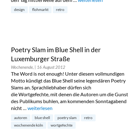
design
flohmarkt
retro
Poetry Slam im Blue Shell in der
Luxemburger Straße
Wochenende,
| 16 August 2012
The Word is not enough! Unter diesem vollmundigen
Motto kündigt das Blue Shell seine legendären Poetry
Slams an. Sprachliebhaber dürfen sich
die Wortgefechte, mit denen die Autoren um die Gunst
des Publikums buhlen, am kommenden Sonntagabend
nicht …
„Poetry Slam im Blue Shell in der Luxemburger Straß
weiterlesen
autoren
blue shell
poetry slam
retro
wochenende köln
wortgefechte