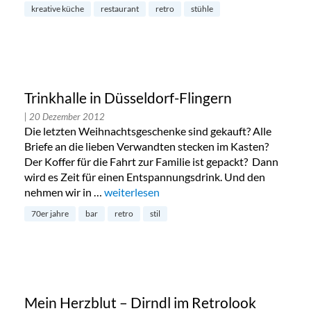
kreative küche
restaurant
retro
stühle
Trinkhalle in Düsseldorf-Flingern
| 20 Dezember 2012
Die letzten Weihnachtsgeschenke sind gekauft? Alle
Briefe an die lieben Verwandten stecken im Kasten?
Der Koffer für die Fahrt zur Familie ist gepackt? Dann
wird es Zeit für einen Entspannungsdrink. Und den
nehmen wir in …
„Trinkhalle in Düsseldorf-Flingern“
weiterlesen
70er jahre
bar
retro
stil
Mein Herzblut – Dirndl im Retrolook