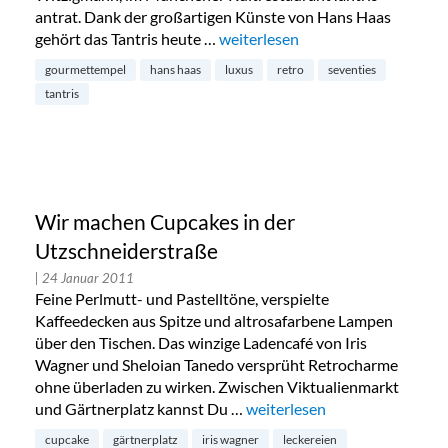
antrat. Dank der großartigen Künste von Hans Haas
gehört das Tantris heute …
„Herzlichen Glückwunsch zum 20.
weiterlesen
gourmettempel
hans haas
luxus
retro
seventies
tantris
Wir machen Cupcakes in der
Utzschneiderstraße
| 24 Januar 2011
Feine Perlmutt- und Pastelltöne, verspielte
Kaffeedecken aus Spitze und altrosafarbene Lampen
über den Tischen. Das winzige Ladencafé von Iris
Wagner und Sheloian Tanedo versprüht Retrocharme
ohne überladen zu wirken. Zwischen Viktualienmarkt
und Gärtnerplatz kannst Du …
„Wir machen Cupcakes in der
weiterlesen
cupcake
gärtnerplatz
iris wagner
leckereien