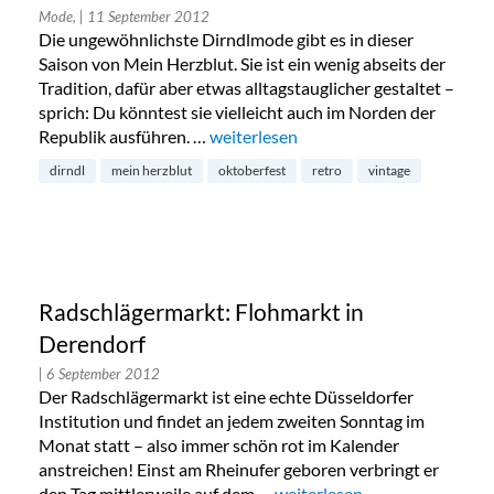
Mode,
| 11 September 2012
Die ungewöhnlichste Dirndlmode gibt es in dieser
Saison von Mein Herzblut. Sie ist ein wenig abseits der
Tradition, dafür aber etwas alltagstauglicher gestaltet –
sprich: Du könntest sie vielleicht auch im Norden der
Republik ausführen. …
„Mein Herzblut – Dirndl im Retrolook
weiterlesen
dirndl
mein herzblut
oktoberfest
retro
vintage
Radschlägermarkt: Flohmarkt in
Derendorf
| 6 September 2012
Der Radschlägermarkt ist eine echte Düsseldorfer
Institution und findet an jedem zweiten Sonntag im
Monat statt – also immer schön rot im Kalender
anstreichen! Einst am Rheinufer geboren verbringt er
den Tag mittlerweile auf dem …
„Radschlägermarkt: Flohmark
weiterlesen