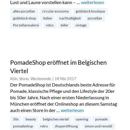
Lust und Laune vorstellen kann – …
„Boldish Teller – Retro 
weiterlesen
altes porzellan
circular economy
goldstück boutique
goldstück shop
italien
nachhaltigkeit
porzellan
Porzellanmalerei
retro
teller
vintage
PomadeShop eröffnet im Belgischen
Viertel
Köln, Stores, Wochenende,
| 18 Mai 2017
Der PomadeShop ist Deutschlands beste Adresse für
Pomade, klassische Pflege und den Lifestyle der 20er
bis 50er Jahre. Nach einer ersten Niederlassung in
München eröffnet der Onlineshop an diesem Samstag
auch einen Store in der …
„PomadeShop eröffnet im Belgische
weiterlesen
50s
beauty
belgisches viertel
opening
pomade
pomadeshop
retro
shoperöffnung
simon und renoldi