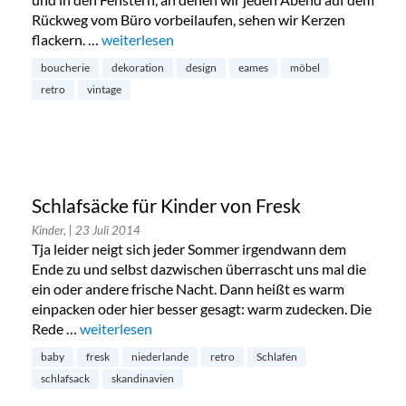
Rückweg vom Büro vorbeilaufen, sehen wir Kerzen
flackern. …
„Boucherie: Möbel und Designobjekte“
weiterlesen
boucherie
dekoration
design
eames
möbel
retro
vintage
Schlafsäcke für Kinder von Fresk
Kinder,
| 23 Juli 2014
Tja leider neigt sich jeder Sommer irgendwann dem
Ende zu und selbst dazwischen überrascht uns mal die
ein oder andere frische Nacht. Dann heißt es warm
einpacken oder hier besser gesagt: warm zudecken. Die
Rede …
„Schlafsäcke für Kinder von Fresk“
weiterlesen
baby
fresk
niederlande
retro
Schlafen
schlafsack
skandinavien