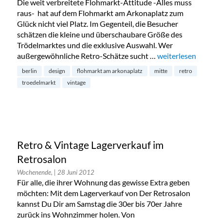
Die weit verbreitete Flohmarkt-Attitude -Alles muss
raus- hat auf dem Flohmarkt am Arkonaplatz zum
Glück nicht viel Platz. Im Gegenteil, die Besucher
schätzen die kleine und überschaubare Größe des
Trödelmarktes und die exklusive Auswahl. Wer
außergewöhnliche Retro-Schätze sucht …
„Flohmarkt am Ar
weiterlesen
berlin
design
flohmarkt am arkonaplatz
mitte
retro
troedelmarkt
vintage
Retro & Vintage Lagerverkauf im
Retrosalon
Wochenende,
| 28 Juni 2012
Für alle, die ihrer Wohnung das gewisse Extra geben
möchten: Mit dem Lagerverkauf von Der Retrosalon
kannst Du Dir am Samstag die 30er bis 70er Jahre
zurück ins Wohnzimmer holen. Von