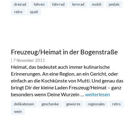
dreirad
fahren
fahrrad
lernrad
mobil
pedals
retro
spaß
Freuzeug/Heimat in der Bogenstraße
| 7 November 2011
Heimat, das bedeutet auch immer kulinarische
Erinnerungen. An eine Region, an ein Gericht, oder
einfach an die Kochkünste von Mutti. Und genau das
bringt Dir der kleine Laden Freuzeug/Heimat – ganz
besonders wenn Deine Wurzeln …
„Freuzeug/Heimat in der
weiterlesen
delikatessen
geschenke
gewürze
regionales
retro
wein