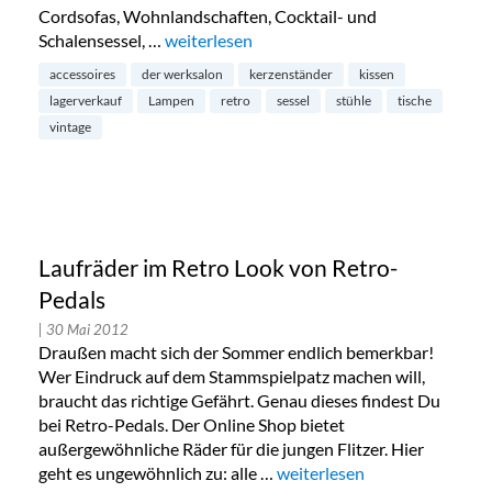
Cordsofas, Wohnlandschaften, Cocktail- und
Schalensessel, …
„Retro & Vintage Lagerverkauf im Retrosal
weiterlesen
accessoires
der werksalon
kerzenständer
kissen
lagerverkauf
Lampen
retro
sessel
stühle
tische
vintage
Laufräder im Retro Look von Retro-
Pedals
| 30 Mai 2012
Draußen macht sich der Sommer endlich bemerkbar!
Wer Eindruck auf dem Stammspielpatz machen will,
braucht das richtige Gefährt. Genau dieses findest Du
bei Retro-Pedals. Der Online Shop bietet
außergewöhnliche Räder für die jungen Flitzer. Hier
geht es ungewöhnlich zu: alle …
„Laufräder im Retro Look vo
weiterlesen