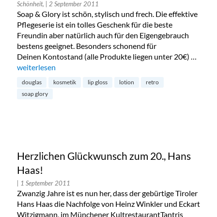
Schönheit,
| 2 September 2011
Soap & Glory ist schön, stylisch und frech. Die effektive
Pflegeserie ist ein tolles Geschenk für die beste
Freundin aber natürlich auch für den Eigengebrauch
bestens geeignet. Besonders schonend für
Deinen Kontostand (alle Produkte liegen unter 20€) …
„Soap & Glory – Spaß, Schaum und jede Menge Pflege“
weiterlesen
douglas
kosmetik
lip gloss
lotion
retro
soap glory
Herzlichen Glückwunsch zum 20., Hans
Haas!
| 1 September 2011
Zwanzig Jahre ist es nun her, dass der gebürtige Tiroler
Hans Haas die Nachfolge von Heinz Winkler und Eckart
Witzigmann, im Münchener KultrestaurantTantris