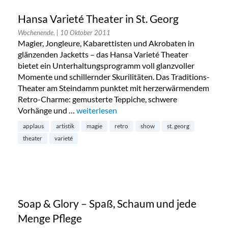
Hansa Varieté Theater in St. Georg
Wochenende,
| 10 Oktober 2011
Magier, Jongleure, Kabarettisten und Akrobaten in
glänzenden Jacketts – das Hansa Varieté Theater
bietet ein Unterhaltungsprogramm voll glanzvoller
Momente und schillernder Skurilitäten. Das Traditions-
Theater am Steindamm punktet mit herzerwärmendem
Retro-Charme: gemusterte Teppiche, schwere
Vorhänge und …
„Hansa Varieté Theater in St. Georg“
weiterlesen
applaus
artistik
magie
retro
show
st. georg
theater
varieté
Soap & Glory – Spaß, Schaum und jede
Menge Pflege