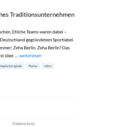
ches Traditionsunternehmen
chen. Etliche Teams waren dabei –
 Deutschland gegründetem Sportlabel.
 immer: Zeha Berlin. Zeha Berlin? Das
ist über …
„Zeha Berlin: Ein deutsches Traditionsunternehmen“
weiterlesen
ympische spiele
Puma
retro
Datenschutz