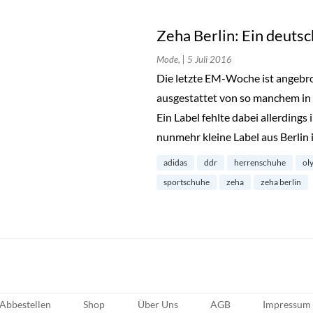
Zeha Berlin: Ein deuts
Mode,
| 5 Juli 2016
Die letzte EM-Woche ist angebro
ausgestattet von so manchem in
Ein Label fehlte dabei allerdings
nunmehr kleine Label aus Berlin 
adidas
ddr
herrenschuhe
ol
sportschuhe
zeha
zeha berlin
Abbestellen
Shop
Über Uns
AGB
Impressum