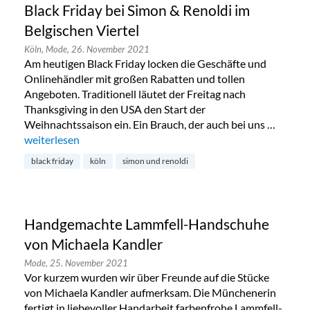
Black Friday bei Simon & Renoldi im
Belgischen Viertel
Köln,
Mode,
26. November 2021
Am heutigen Black Friday locken die Geschäfte und
Onlinehändler mit großen Rabatten und tollen
Angeboten. Traditionell läutet der Freitag nach
Thanksgiving in den USA den Start der
Weihnachtssaison ein. Ein Brauch, der auch bei uns …
„Black Friday bei Simon & Renoldi im Belgischen Viertel“
weiterlesen
black friday
köln
simon und renoldi
Handgemachte Lammfell-Handschuhe
von Michaela Kandler
Mode,
25. November 2021
Vor kurzem wurden wir über Freunde auf die Stücke
von Michaela Kandler aufmerksam. Die Münchenerin
fertigt in liebevoller Handarbeit farbenfrohe Lammfell-