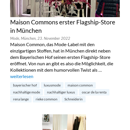
Maison Commons erster Flagship-Store
in München
Mode,
München,
23. November 2022
Maison Common, das Mode-Label mit den
einzigartigen Stoffen, hat in München direkt neben
dem Bayerischen Hof seinen ersten Flagship-Store
eröffnet. Von nun an gibt es also die Möglichkeit, die
Kollektionen mit dem humorvollen Twist als …
„Maison Commons erster Flagship-Store in München“
weiterlesen
bayerischer hof
luxusmode
maison common
nachhaltige mode
nachhaltiger luxus
oscar de la renta
rena lange
rieke common
Schneiderin