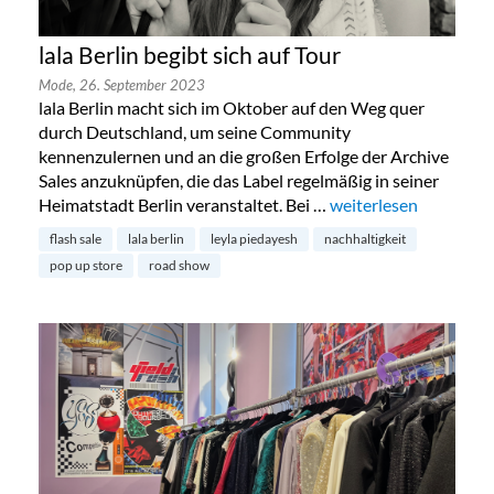
lala Berlin begibt sich auf Tour
Mode,
26. September 2023
lala Berlin macht sich im Oktober auf den Weg quer
durch Deutschland, um seine Community
kennenzulernen und an die großen Erfolge der Archive
Sales anzuknüpfen, die das Label regelmäßig in seiner
Heimatstadt Berlin veranstaltet. Bei …
„lala Berlin begibt sic
weiterlesen
flash sale
lala berlin
leyla piedayesh
nachhaltigkeit
pop up store
road show