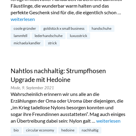
Fäustlinge, die wunderbar warm halten und das
perfekte Geschenk sind für die, die eigentlich schon …
„Handgemachte Lammfell-Handschuhe von Michaela Kandl
weiterlesen
coole gründer
goldstück x small business
handschuhe
lammfell
lederhandschuhe
luxusstrick
michaela kandler
strick
Nahtlos nachhaltig: Strumpfhosen
Upgrade mit Hedoine
Mode,
9. September 2021
Wahrscheinlich erinnern wir uns alle an die
Erzählungen der Oma oder Uroma über diejenigen, die
„im Krieg tadellose Nylons besorgen konnten und
sogar ihre Freundinnen ausstatteten“. Mag auch einiges
an Übertreibung dabei sein: Nylon galt …
„Nahtlos nachhalt
weiterlesen
bio
circular economy
hedoine
nachhaltig