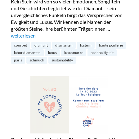
Kein Stein wird von so vielen Emotionen, Songtiteln
und Geschichten begleitet wie der Diamant – sein
unvergleichliches Funkeln birgt das Versprechen von
Ewigkeit und Luxus. Wir kennen die Namen der
größten Steine, ihre berühmten Träger:innen …
„Diamanten aus dem Labor – die Zukunft?“
weiterlesen
courbet
diamant
diamanten
h.stern
haute joaillerie
labor diamanten
luxus
luxusmarke
nachhaltigkeit
paris
schmuck
sustainability