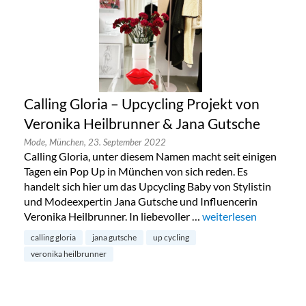
Calling Gloria – Upcycling Projekt von
Veronika Heilbrunner & Jana Gutsche
Mode,
München,
23. September 2022
Calling Gloria, unter diesem Namen macht seit einigen
Tagen ein Pop Up in München von sich reden. Es
handelt sich hier um das Upcycling Baby von Stylistin
und Modeexpertin Jana Gutsche und Influencerin
Veronika Heilbrunner. In liebevoller …
„Calling Gloria – Upc
weiterlesen
calling gloria
jana gutsche
up cycling
veronika heilbrunner