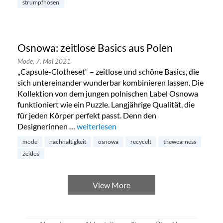
strumpfhosen
Osnowa: zeitlose Basics aus Polen
Mode,
7. Mai 2021
„Capsule-Clotheset“ – zeitlose und schöne Basics, die
sich untereinander wunderbar kombinieren lassen. Die
Kollektion von dem jungen polnischen Label Osnowa
funktioniert wie ein Puzzle. Langjährige Qualität, die
für jeden Körper perfekt passt. Denn den
Designerinnen …
„Osnowa: zeitlose Basics aus Polen“
weiterlesen
mode
nachhaltigkeit
osnowa
recycelt
thewearness
zeitlos
View More