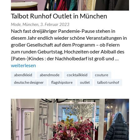
Talbot Runhof Outlet in München
Mode,
München,
3. Februar 2023
Nach fast dreijähriger Pandemie-Pause stehen in
diesem Jahr endlich wieder schöne Veranstaltungen in
großer Gesellschaft auf dem Programm – ob Feiern
zum runden Geburtstag, Hochzeiten oder Abiball des
(Paten-)Kindes : der Nachholbedarf ist groß und …
„Talbot Runhof Outlet in München“
weiterlesen
abendkleid
abendmode
cocktailkleid
couture
deutsche designer
flagshipstore
outlet
talbot runhof