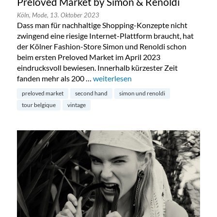
Preloved Market by Simon & Renoldi
Köln,
Mode,
13. Oktober 2023
Dass man für nachhaltige Shopping-Konzepte nicht
zwingend eine riesige Internet-Plattform braucht, hat
der Kölner Fashion-Store Simon und Renoldi schon
beim ersten Preloved Market im April 2023
eindrucksvoll bewiesen. Innerhalb kürzester Zeit
fanden mehr als 200 …
„Preloved Market by Simon & Renold
weiterlesen
preloved market
second hand
simon und renoldi
tour belgique
vintage