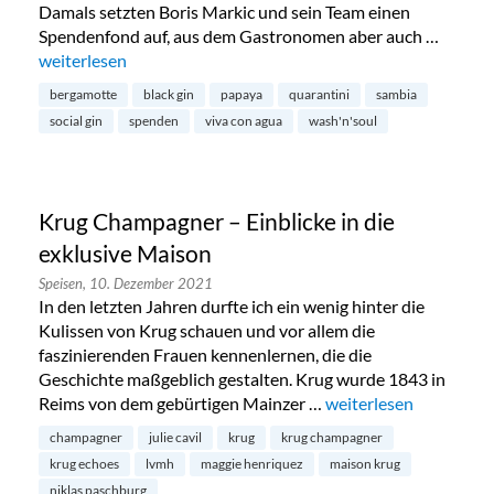
Damals setzten Boris Markic und sein Team einen
Spendenfond auf, aus dem Gastronomen aber auch …
„Quarantini Gin Black Edition: sauberes Trinkwasser in Samb
weiterlesen
bergamotte
black gin
papaya
quarantini
sambia
social gin
spenden
viva con agua
wash'n'soul
Krug Champagner – Einblicke in die
exklusive Maison
Speisen,
10. Dezember 2021
In den letzten Jahren durfte ich ein wenig hinter die
Kulissen von Krug schauen und vor allem die
faszinierenden Frauen kennenlernen, die die
Geschichte maßgeblich gestalten. Krug wurde 1843 in
Reims von dem gebürtigen Mainzer …
„Krug Champagner – Ei
weiterlesen
champagner
julie cavil
krug
krug champagner
krug echoes
lvmh
maggie henriquez
maison krug
niklas paschburg