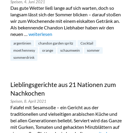
Speisen,
4. Juni 2021
Das gute Wetter ließ lange auf sich warten, doch so
langsam lässt sich der Sommer blicken – darauf stoßen
wir zum Wochenende mit einem eiskalten Getränk an.
Als bekennende Chandon Liebhaber haben wir den
neuen …
„Sommerdrink: Chandon Garden Spritz mit Orang
weiterlesen
argentinien
chandon garden spritz
Cocktail
moet hennesy
orange
schaumwein
sommer
sommerdrink
Lieblingsgerichte aus 21 Nationen zum
Nachkochen
Speisen,
8. April 2021
Falafel mit Sesamsoße – ein Gericht aus der
traditionellen und vielseitigen arabischen Küche und
bei allen Generationen beliebt. Serviert wird das Ganze
mit Gurken, Tomaten und gehackten Minzblättern auf