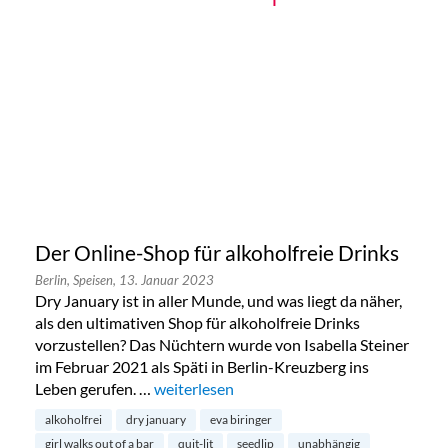
Der Online-Shop für alkoholfreie Drinks
Berlin,
Speisen,
13. Januar 2023
Dry January ist in aller Munde, und was liegt da näher,
als den ultimativen Shop für alkoholfreie Drinks
vorzustellen? Das Nüchtern wurde von Isabella Steiner
im Februar 2021 als Späti in Berlin-Kreuzberg ins
Leben gerufen. …
„Der Online-Shop für alkoholfreie Drinks“
weiterlesen
alkoholfrei
dry january
eva biringer
girl walks out of a bar
quit-lit
seedlip
unabhängig