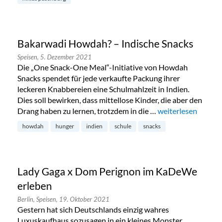
Bakarwadi Howdah? – Indische Snacks
Speisen,
5. Dezember 2021
Die „One Snack-One Meal“-Initiative von Howdah
Snacks spendet für jede verkaufte Packung ihrer
leckeren Knabbereien eine Schulmahlzeit in Indien.
Dies soll bewirken, dass mittellose Kinder, die aber den
Drang haben zu lernen, trotzdem in die …
„Bakarwadi Howdah
weiterlesen
howdah
hunger
indien
schule
snacks
Lady Gaga x Dom Perignon im KaDeWe
erleben
Berlin,
Speisen,
19. Oktober 2021
Gestern hat sich Deutschlands einzig wahres
Luxuskaufhaus sozusagen in ein kleines Monster