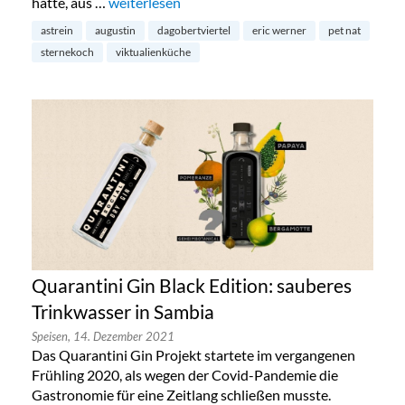
hatte, aus …
„Restaurant Augustin im Kölner Dagobertvierte
weiterlesen
astrein
augustin
dagobertviertel
eric werner
pet nat
sternekoch
viktualienküche
Quarantini Gin Black Edition: sauberes
Trinkwasser in Sambia
Speisen,
14. Dezember 2021
Das Quarantini Gin Projekt startete im vergangenen
Frühling 2020, als wegen der Covid-Pandemie die
Gastronomie für eine Zeitlang schließen musste.