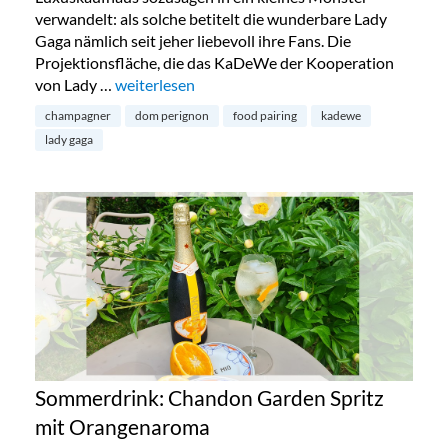
verwandelt: als solche betitelt die wunderbare Lady
Gaga nämlich seit jeher liebevoll ihre Fans. Die
Projektionsfläche, die das KaDeWe der Kooperation
von Lady …
„Lady Gaga x Dom Perignon im KaDeWe erleben
weiterlesen
champagner
dom perignon
food pairing
kadewe
lady gaga
Sommerdrink: Chandon Garden Spritz
mit Orangenaroma