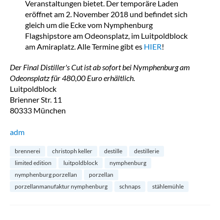
Veranstaltungen bietet. Der temporäre Laden
eröffnet am 2. November 2018 und befindet sich
gleich um die Ecke vom Nymphenburg
Flagshipstore am Odeonsplatz, im Luitpoldblock
am Amiraplatz. Alle Termine gibt es
HIER
!
Der Final Distiller's Cut ist ab sofort bei Nymphenburg am
Odeonsplatz für 480,00 Euro erhältlich.
Luitpoldblock
Brienner Str. 11
80333 München
adm
brennerei
christoph keller
destille
destillerie
limited edition
luitpoldblock
nymphenburg
nymphenburg porzellan
porzellan
porzellanmanufaktur nymphenburg
schnaps
stählemühle