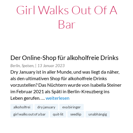
Girl Walks Out Of A
Bar
Der Online-Shop für alkoholfreie Drinks
Berlin, Speisen,
| 13 Januar 2023
Dry January ist in aller Munde, und was liegt da näher,
als den ultimativen Shop für alkoholfreie Drinks
vorzustellen? Das Nüchtern wurde von Isabella Steiner
im Februar 2021 als Späti in Berlin-Kreuzberg ins
Leben gerufen. …
„Der Online-Shop für alkoholfreie Drinks“
weiterlesen
alkoholfrei
dry january
eva biringer
girl walks out of a bar
quit-lit
seedlip
unabhängig