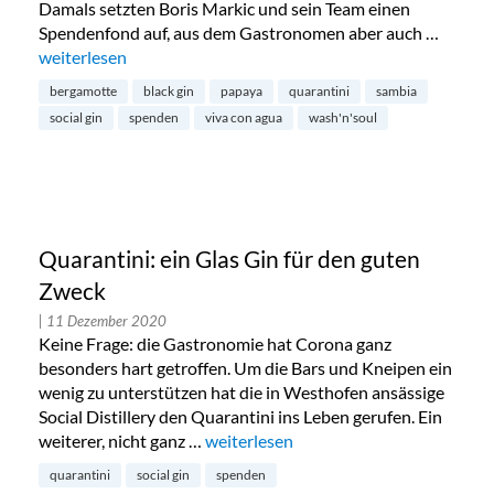
Damals setzten Boris Markic und sein Team einen
Spendenfond auf, aus dem Gastronomen aber auch …
„Quarantini Gin Black Edition: sauberes Trinkwasser in Samb
weiterlesen
bergamotte
black gin
papaya
quarantini
sambia
social gin
spenden
viva con agua
wash'n'soul
Quarantini: ein Glas Gin für den guten
Zweck
| 11 Dezember 2020
Keine Frage: die Gastronomie hat Corona ganz
besonders hart getroffen. Um die Bars und Kneipen ein
wenig zu unterstützen hat die in Westhofen ansässige
Social Distillery den Quarantini ins Leben gerufen. Ein
weiterer, nicht ganz …
„Quarantini: ein Glas Gin für den gut
weiterlesen
quarantini
social gin
spenden