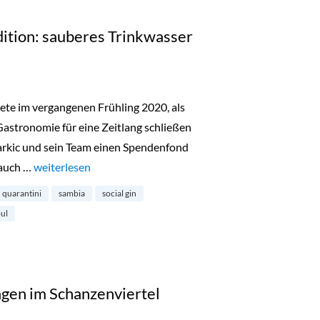
dition: sauberes Trinkwasser
ete im vergangenen Frühling 2020, als
astronomie für eine Zeitlang schließen
arkic und sein Team einen Spendenfond
 auch …
„Quarantini Gin Black Edition: sauberes Trinkwasser in Sa
weiterlesen
quarantini
sambia
social gin
ul
gen im Schanzenviertel