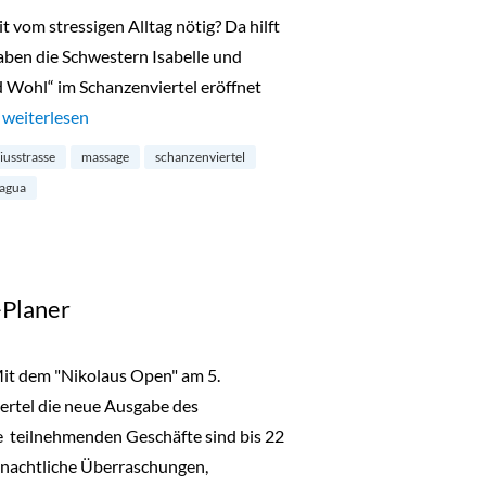
t vom stressigen Alltag nötig? Da hilft
ben die Schwestern Isabelle und
 Wohl“ im Schanzenviertel eröffnet
…
„Schön und Wohl: Massagen im Schanzenviertel“
weiterlesen
liusstrasse
massage
schanzenviertel
 agua
Planer
it dem "Nikolaus Open" am 5.
iertel die neue Ausgabe des
e teilnehmenden Geschäfte sind bis 22
hnachtliche Überraschungen,