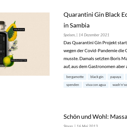
Quarantini Gin Black E
in Sambia
Speisen,
| 14 Dezember 2021
Das Quarantini Gin Projekt start
wegen der Covid-Pandemie die G
musste. Damals setzten Boris M
auf, aus dem Gastronomen aber
bergamotte
black gin
papaya
spenden
viva con agua
wash'n'so
Schön und Wohl: Massa
Stores,
| 16 Mai 2013