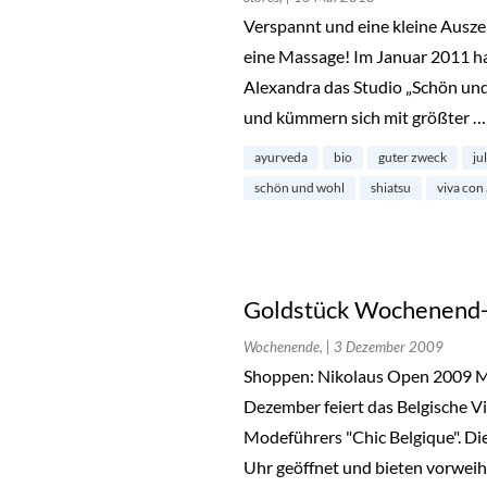
Verspannt und eine kleine Auszei
eine Massage! Im Januar 2011 ha
Alexandra das Studio „Schön und
und kümmern sich mit größter 
ayurveda
bio
guter zweck
ju
schön und wohl
shiatsu
viva con
Goldstück Wochenend-
Wochenende,
| 3 Dezember 2009
Shoppen: Nikolaus Open 2009 M
Dezember feiert das Belgische V
Modeführers "Chic Belgique". Di
Uhr geöffnet und bieten vorwei