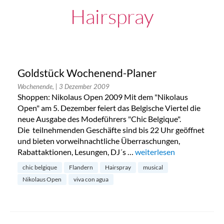
Hairspray
Goldstück Wochenend-Planer
Wochenende,
| 3 Dezember 2009
Shoppen: Nikolaus Open 2009 Mit dem "Nikolaus
Open" am 5. Dezember feiert das Belgische Viertel die
neue Ausgabe des Modeführers "Chic Belgique".
Die teilnehmenden Geschäfte sind bis 22 Uhr geöffnet
und bieten vorweihnachtliche Überraschungen,
Rabattaktionen, Lesungen, DJ´s …
„Goldstück Wochenend-P
weiterlesen
chic belgique
Flandern
Hairspray
musical
Nikolaus Open
viva con agua