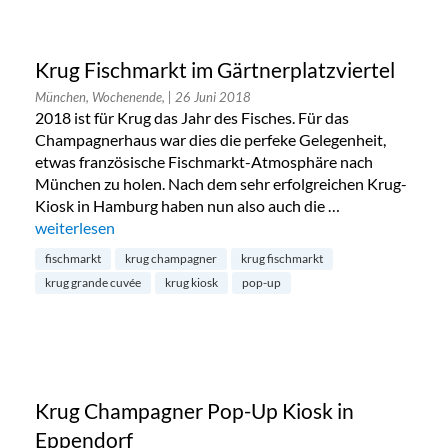
Krug Fischmarkt im Gärtnerplatzviertel
München, Wochenende,
| 26 Juni 2018
2018 ist für Krug das Jahr des Fisches. Für das
Champagnerhaus war dies die perfeke Gelegenheit,
etwas französische Fischmarkt-Atmosphäre nach
München zu holen. Nach dem sehr erfolgreichen Krug-
Kiosk in Hamburg haben nun also auch die …
„Krug Fischmarkt im Gärtnerplatzviertel“
weiterlesen
fischmarkt
krug champagner
krug fischmarkt
krug grande cuvée
krug kiosk
pop-up
Krug Champagner Pop-Up Kiosk in
Eppendorf