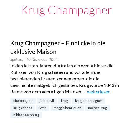
Krug Champagner
Krug Champagner – Einblicke in die
exklusive Maison
Speisen,
| 10 Dezember 2021
In den letzten Jahren durfte ich ein wenig hinter die
Kulissen von Krug schauen und vor allem die
faszinierenden Frauen kennenlernen, die die
Geschichte maßgeblich gestalten. Krug wurde 1843 in
Reims von dem gebürtigen Mainzer …
„Krug Champagner – Ei
weiterlesen
champagner
julie cavil
krug
krug champagner
krug echoes
lvmh
maggie henriquez
maison krug
niklas paschburg