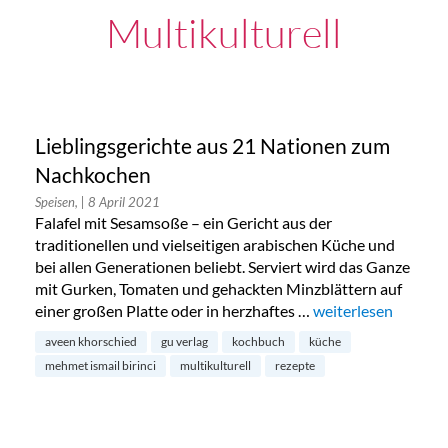
Multikulturell
Lieblingsgerichte aus 21 Nationen zum
Nachkochen
Speisen,
| 8 April 2021
Falafel mit Sesamsoße – ein Gericht aus der
traditionellen und vielseitigen arabischen Küche und
bei allen Generationen beliebt. Serviert wird das Ganze
mit Gurken, Tomaten und gehackten Minzblättern auf
einer großen Platte oder in herzhaftes …
„Lieblingsgerichte
weiterlesen
aveen khorschied
gu verlag
kochbuch
küche
mehmet ismail birinci
multikulturell
rezepte