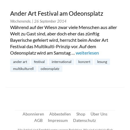
Ander Art Festival am Odeonsplatz
Wochenende,
| 26 September 2014
Während auf der Wiesn zwar viele Menschen aus aller
Welt zu Gast sind, aber doch eher das zünftig
Bayerische gefeiert wird, herrscht beim Ander Art
Festival das Multikulti-Prinzip vor. Auf dem
Odeonsplatz wird am Samstag …
„Ander Art Festival am Od
weiterlesen
ander art
festival
international
konzert
lesung
multikulturell
odeonsplatz
Abonnieren
Abbestellen
Shop
Über Uns
AGB
Impressum
Datenschutz
Alle Artikel sind Empfehlungen unserer Redaktion. Wir sind nicht käuflich