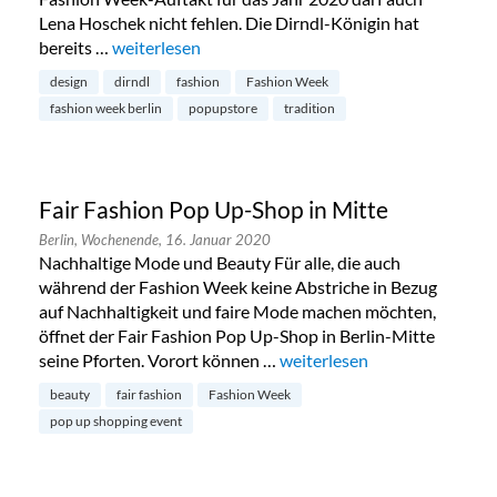
Lena Hoschek nicht fehlen. Die Dirndl-Königin hat
bereits …
„Lena Hoschek Pop Up Store Berlin“
weiterlesen
design
dirndl
fashion
Fashion Week
fashion week berlin
popupstore
tradition
Fair Fashion Pop Up-Shop in Mitte
Berlin,
Wochenende,
16. Januar 2020
Nachhaltige Mode und Beauty Für alle, die auch
während der Fashion Week keine Abstriche in Bezug
auf Nachhaltigkeit und faire Mode machen möchten,
öffnet der Fair Fashion Pop Up-Shop in Berlin-Mitte
seine Pforten. Vorort können …
„Fair Fashion Pop Up-Shop i
weiterlesen
beauty
fair fashion
Fashion Week
pop up shopping event