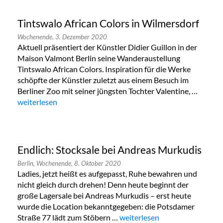
Tintswalo African Colors in Wilmersdorf
Wochenende,
3. Dezember 2020
Aktuell präsentiert der Künstler Didier Guillon in der
Maison Valmont Berlin seine Wanderaustellung
Tintswalo African Colors. Inspiration für die Werke
schöpfte der Künstler zuletzt aus einem Besuch im
Berliner Zoo mit seiner jüngsten Tochter Valentine, …
„Tintswalo African Colors in Wilmersdorf“
weiterlesen
Endlich: Stocksale bei Andreas Murkudis
Berlin,
Wochenende,
8. Oktober 2020
Ladies, jetzt heißt es aufgepasst, Ruhe bewahren und
nicht gleich durch drehen! Denn heute beginnt der
große Lagersale bei Andreas Murkudis – erst heute
wurde die Location bekanntgegeben: die Potsdamer
Straße 77 lädt zum Stöbern …
„Endlich: Stocksale bei Andre
weiterlesen