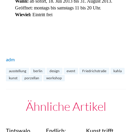
Wann:
ab sofort, 18. Juli 2013 bis 31. August 2013.
Geöffnet: montags bis samstags 11 bis 20 Uhr.
Wieviel:
Eintritt frei
adm
ausstellung
berlin
design
event
Friedrichstraße
kahla
kunst
porzellan
workshop
Ähnliche Artikel
Tintswalo
Endlich:
Kunst trifft