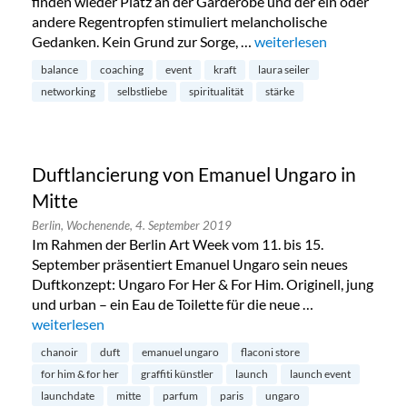
finden wieder Platz an der Garderobe und der ein oder
andere Regentropfen stimuliert melancholische
Gedanken. Kein Grund zur Sorge, …
„Spiritual Sunday Live E
weiterlesen
balance
coaching
event
kraft
laura seiler
networking
selbstliebe
spiritualität
stärke
Duftlancierung von Emanuel Ungaro in
Mitte
Berlin,
Wochenende,
4. September 2019
Im Rahmen der Berlin Art Week vom 11. bis 15.
September präsentiert Emanuel Ungaro sein neues
Duftkonzept: Ungaro For Her & For Him. Originell, jung
und urban – ein Eau de Toilette für die neue …
„Duftlancierung von Emanuel Ungaro in Mitte“
weiterlesen
chanoir
duft
emanuel ungaro
flaconi store
for him & for her
graffiti künstler
launch
launch event
launchdate
mitte
parfum
paris
ungaro