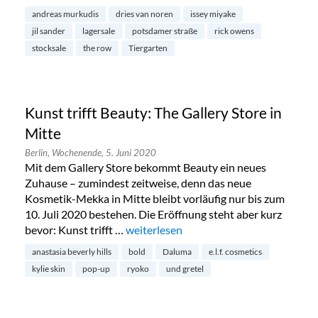
andreas murkudis
dries van noren
issey miyake
jil sander
lagersale
potsdamer straße
rick owens
stocksale
the row
Tiergarten
Kunst trifft Beauty: The Gallery Store in
Mitte
Berlin,
Wochenende,
5. Juni 2020
Mit dem Gallery Store bekommt Beauty ein neues
Zuhause – zumindest zeitweise, denn das neue
Kosmetik-Mekka in Mitte bleibt vorläufig nur bis zum
10. Juli 2020 bestehen. Die Eröffnung steht aber kurz
bevor: Kunst trifft …
„Kunst trifft Beauty: The Gallery Store 
weiterlesen
anastasia beverly hills
bold
Daluma
e.l.f. cosmetics
kylie skin
pop-up
ryoko
und gretel