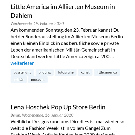
Little America im Alliierten Museum in
Dahlem
Wochenende,
19. Februar 2020
Am kommenden Sonntag, den 23. Februar, kannst Du
bei der Sonderausstellung im Alliierten Museum Berlin
einen kleinen Einblick in das berufliche sowie private
Leben der amerikanischen Militär-Gemeinschaft in
Deutschland werfen. Little America zeigt ca. 200 …
„Little America im Alliierten Museum in Dahlem“
weiterlesen
ausstellung
bildung
fotografie
kunst
little america
militär
museum
Lena Hoschek Pop Up Store Berlin
Berlin,
Wochenende,
16. Januar 2020
Weibliche Designs rund ums Dirndl Es ist mal wieder so
weit: die Fashion Week ist in vollem Gange! Zum
Fashion Week-Auftakt für das Jahr 2020 darf auch