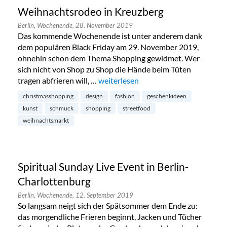
Weihnachtsrodeo in Kreuzberg
Berlin,
Wochenende,
28. November 2019
Das kommende Wochenende ist unter anderem dank
dem populären Black Friday am 29. November 2019,
ohnehin schon dem Thema Shopping gewidmet. Wer
sich nicht von Shop zu Shop die Hände beim Tüten
tragen abfrieren will, …
„Weihnachtsrodeo in Kreuzberg“
weiterlesen
christmasshopping
design
fashion
geschenkideen
kunst
schmuck
shopping
streetfood
weihnachtsmarkt
Spiritual Sunday Live Event in Berlin-
Charlottenburg
Berlin,
Wochenende,
12. September 2019
So langsam neigt sich der Spätsommer dem Ende zu:
das morgendliche Frieren beginnt, Jacken und Tücher