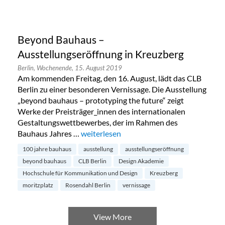
Beyond Bauhaus –
Ausstellungseröffnung in Kreuzberg
Berlin,
Wochenende,
15. August 2019
Am kommenden Freitag, den 16. August, lädt das CLB
Berlin zu einer besonderen Vernissage. Die Ausstellung
„beyond bauhaus – prototyping the future“ zeigt
Werke der Preisträger_innen des internationalen
Gestaltungswettbewerbes, der im Rahmen des
Bauhaus Jahres …
„Beyond Bauhaus – Ausstellungseröffnun
weiterlesen
100 jahre bauhaus
ausstellung
ausstellungseröffnung
beyond bauhaus
CLB Berlin
Design Akademie
Hochschule für Kommunikation und Design
Kreuzberg
moritzplatz
Rosendahl Berlin
vernissage
View More