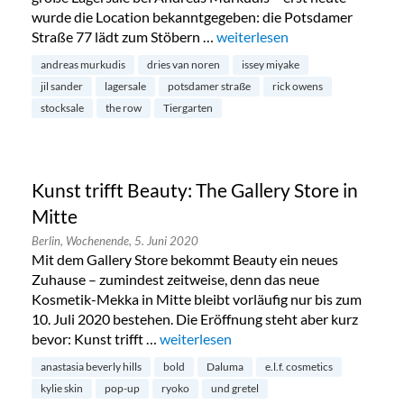
wurde die Location bekanntgegeben: die Potsdamer
Straße 77 lädt zum Stöbern …
„Endlich: Stocksale bei Andre
weiterlesen
andreas murkudis
dries van noren
issey miyake
jil sander
lagersale
potsdamer straße
rick owens
stocksale
the row
Tiergarten
Kunst trifft Beauty: The Gallery Store in
Mitte
Berlin,
Wochenende,
5. Juni 2020
Mit dem Gallery Store bekommt Beauty ein neues
Zuhause – zumindest zeitweise, denn das neue
Kosmetik-Mekka in Mitte bleibt vorläufig nur bis zum
10. Juli 2020 bestehen. Die Eröffnung steht aber kurz
bevor: Kunst trifft …
„Kunst trifft Beauty: The Gallery Store 
weiterlesen
anastasia beverly hills
bold
Daluma
e.l.f. cosmetics
kylie skin
pop-up
ryoko
und gretel