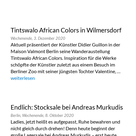
Tintswalo African Colors in Wilmersdorf
Wochenende,
3. Dezember 2020
Aktuell präsentiert der Künstler Didier Guillon in der
Maison Valmont Berlin seine Wanderaustellung
Tintswalo African Colors. Inspiration für die Werke
schöpfte der Künstler zuletzt aus einem Besuch im
Berliner Zoo mit seiner jüngsten Tochter Valentine, …
„Tintswalo African Colors in Wilmersdorf“
weiterlesen
Endlich: Stocksale bei Andreas Murkudis
Berlin,
Wochenende,
8. Oktober 2020
Ladies, jetzt heißt es aufgepasst, Ruhe bewahren und
nicht gleich durch drehen! Denn heute beginnt der
große Lagersale bei Andreas Murkudis – erst heute