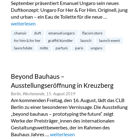
September präsentiert Emanuel Ungaro sein neues
Duftkonzept: Ungaro For Her & For Him. Originell, jung
und urban – ein Eau de Toilette für die neue …
„Duftlancierung von Emanuel Ungaro in Mitte“
weiterlesen
chanoir
duft
emanuel ungaro
flaconi store
for him & for her
graffiti künstler
launch
launch event
launchdate
mitte
parfum
paris
ungaro
Beyond Bauhaus –
Ausstellungseröffnung in Kreuzberg
Berlin,
Wochenende,
15. August 2019
Am kommenden Freitag, den 16. August, lädt das CLB
Berlin zu einer besonderen Vernissage. Die Ausstellung
„beyond bauhaus – prototyping the future“ zeigt
Werke der Preisträger_innen des internationalen
Gestaltungswettbewerbes, der im Rahmen des
Bauhaus Jahres …
„Beyond Bauhaus – Ausstellungseröffnun
weiterlesen