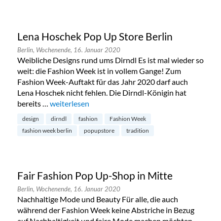
Lena Hoschek Pop Up Store Berlin
Berlin,
Wochenende,
16. Januar 2020
Weibliche Designs rund ums Dirndl Es ist mal wieder so
weit: die Fashion Week ist in vollem Gange! Zum
Fashion Week-Auftakt für das Jahr 2020 darf auch
Lena Hoschek nicht fehlen. Die Dirndl-Königin hat
bereits …
„Lena Hoschek Pop Up Store Berlin“
weiterlesen
design
dirndl
fashion
Fashion Week
fashion week berlin
popupstore
tradition
Fair Fashion Pop Up-Shop in Mitte
Berlin,
Wochenende,
16. Januar 2020
Nachhaltige Mode und Beauty Für alle, die auch
während der Fashion Week keine Abstriche in Bezug
auf Nachhaltigkeit und faire Mode machen möchten,