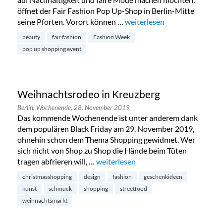
öffnet der Fair Fashion Pop Up-Shop in Berlin-Mitte
seine Pforten. Vorort können …
„Fair Fashion Pop Up-Shop i
weiterlesen
beauty
fair fashion
Fashion Week
pop up shopping event
Weihnachtsrodeo in Kreuzberg
Berlin,
Wochenende,
28. November 2019
Das kommende Wochenende ist unter anderem dank
dem populären Black Friday am 29. November 2019,
ohnehin schon dem Thema Shopping gewidmet. Wer
sich nicht von Shop zu Shop die Hände beim Tüten
tragen abfrieren will, …
„Weihnachtsrodeo in Kreuzberg“
weiterlesen
christmasshopping
design
fashion
geschenkideen
kunst
schmuck
shopping
streetfood
weihnachtsmarkt