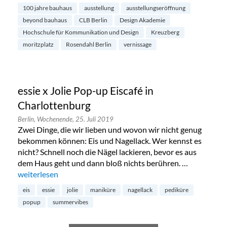
100 jahre bauhaus
ausstellung
ausstellungseröffnung
beyond bauhaus
CLB Berlin
Design Akademie
Hochschule für Kommunikation und Design
Kreuzberg
moritzplatz
Rosendahl Berlin
vernissage
essie x Jolie Pop-up Eiscafé in
Charlottenburg
Berlin,
Wochenende,
25. Juli 2019
Zwei Dinge, die wir lieben und wovon wir nicht genug
bekommen können: Eis und Nagellack. Wer kennst es
nicht? Schnell noch die Nägel lackieren, bevor es aus
dem Haus geht und dann bloß nichts berühren. …
„essie x Jolie Pop-up Eiscafé in Charlottenburg“
weiterlesen
eis
essie
jolie
maniküre
nagellack
pediküre
popup
summervibes