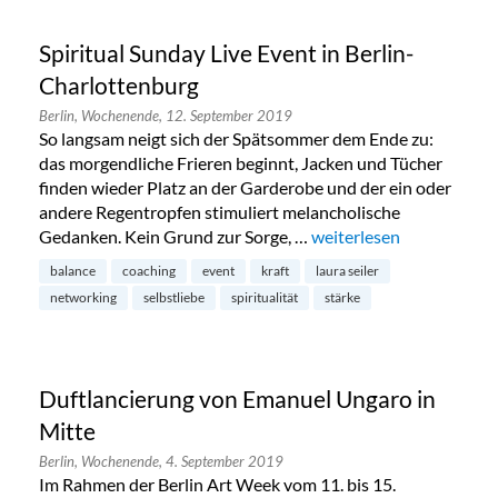
Spiritual Sunday Live Event in Berlin-
Charlottenburg
Berlin,
Wochenende,
12. September 2019
So langsam neigt sich der Spätsommer dem Ende zu:
das morgendliche Frieren beginnt, Jacken und Tücher
finden wieder Platz an der Garderobe und der ein oder
andere Regentropfen stimuliert melancholische
Gedanken. Kein Grund zur Sorge, …
„Spiritual Sunday Live E
weiterlesen
balance
coaching
event
kraft
laura seiler
networking
selbstliebe
spiritualität
stärke
Duftlancierung von Emanuel Ungaro in
Mitte
Berlin,
Wochenende,
4. September 2019
Im Rahmen der Berlin Art Week vom 11. bis 15.