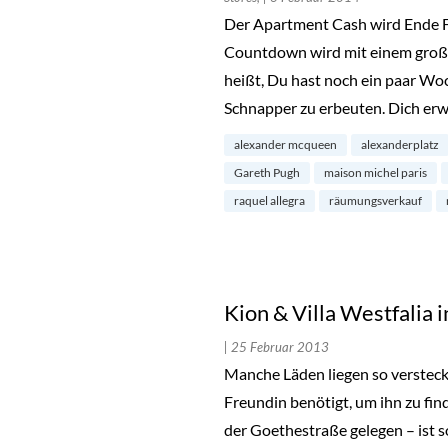
Der Apartment Cash wird Ende F
Countdown wird mit einem groß
heißt, Du hast noch ein paar Woc
Schnapper zu erbeuten. Dich erw
alexander mcqueen
alexanderplatz
Gareth Pugh
maison michel paris
raquel allegra
räumungsverkauf
Kion & Villa Westfalia 
| 25 Februar 2013
Manche Läden liegen so versteck
Freundin benötigt, um ihn zu find
der Goethestraße gelegen – ist so 