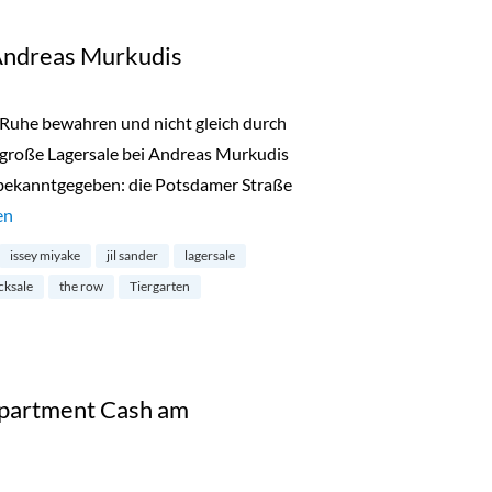
 Andreas Murkudis
t, Ruhe bewahren und nicht gleich durch
 große Lagersale bei Andreas Murkudis
 bekanntgegeben: die Potsdamer Straße
 Stocksale bei Andreas Murkudis“
en
issey miyake
jil sander
lagersale
cksale
the row
Tiergarten
partment Cash am