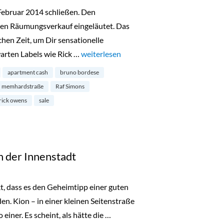
ebruar 2014 schließen. Den
en Räumungsverkauf eingeläutet. Das
hen Zeit, um Dir sensationelle
arten Labels wie Rick …
„Räumungsverkauf im Apartment Cash am
weiterlesen
apartment cash
bruno bordese
memhardstraße
Raf Simons
rick owens
sale
in der Innenstadt
t, dass es den Geheimtipp einer guten
en. Kion – in einer kleinen Seitenstraße
einer. Es scheint, als hätte die …