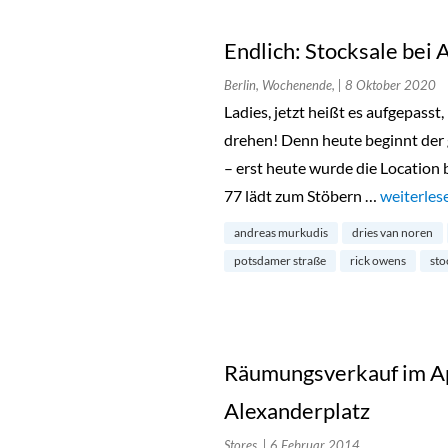
Endlich: Stocksale bei
Berlin, Wochenende,
| 8 Oktober 2020
Ladies, jetzt heißt es aufgepass
drehen! Denn heute beginnt der
– erst heute wurde die Location
77 lädt zum Stöbern …
„Endlich:
weiterles
andreas murkudis
dries van noren
potsdamer straße
rick owens
sto
Räumungsverkauf im A
Alexanderplatz
Stores,
| 6 Februar 2014