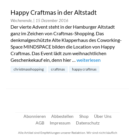
Happy Craftmas in der Altstadt
Wochenende,
| 15 Dezember 2016
Der vierte Advent steht in der Hamburger Altstadt
ganz im Zeichen von Craftmas-Shopping. Das
denkmalgeschützte Alte Klapperhaus des Coworking-
Space MINDSPACE bilden die Location von Happy
Craftmas. Das Event lädt zum weihnachtlichen
Geschenkekauf ein, denn hier …
„Happy Craftmas in der Alts
weiterlesen
christmasshopping
craftmas
happy craftmas
Abonnieren
Abbestellen
Shop
Über Uns
AGB
Impressum
Datenschutz
Alle Artikel sind Empfehlungen unserer Redaktion. Wir sind nicht käuflich