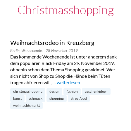
Christmasshopping
Weihnachtsrodeo in Kreuzberg
Berlin, Wochenende,
| 28 November 2019
Das kommende Wochenende ist unter anderem dank
dem populären Black Friday am 29. November 2019,
ohnehin schon dem Thema Shopping gewidmet. Wer
sich nicht von Shop zu Shop die Hände beim Tüten
tragen abfrieren will, …
„Weihnachtsrodeo in Kreuzberg“
weiterlesen
christmasshopping
design
fashion
geschenkideen
kunst
schmuck
shopping
streetfood
weihnachtsmarkt