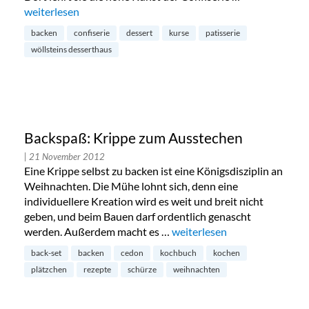
„Eröffnung von Wöllsteins Desserthaus in München“
weiterlesen
backen
confiserie
dessert
kurse
patisserie
wöllsteins desserthaus
Backspaß: Krippe zum Ausstechen
| 21 November 2012
Eine Krippe selbst zu backen ist eine Königsdisziplin an
Weihnachten. Die Mühe lohnt sich, denn eine
individuellere Kreation wird es weit und breit nicht
geben, und beim Bauen darf ordentlich genascht
werden. Außerdem macht es …
„Backspaß: Krippe zum Auss
weiterlesen
back-set
backen
cedon
kochbuch
kochen
plätzchen
rezepte
schürze
weihnachten