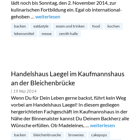
lädt noch bis Sonntag, den 2. November 2014, zur
kulinarischen Fortbildung ein. Egal ob international-
gehoben …
„Eat&Style in der Kulturhalle Zenith“
weiterlesen
backen
eat&style
essen und trinken
food
kochen
lebensmittel
messe
zenith halle
Handelshaus Laegel im Kaufmannshaus
an der Bleichenbrücke
| 19 Mai 2014
Wenn Du für Dein Leben gerne backst, führt kein Weg
vorbei am Handelshaus Laegel! In diesem gediegen
hergerichteten Fachgeschäft im Kaufmannshaus in der
Nähe der Binnenalster kannst Du Deinem Backherz alle
Wünsche erfüllen. Ob Madeleines, …
„Handelshaus Laegel i
weiterlesen
backen
bleichenbruecke
brownies
cakepops