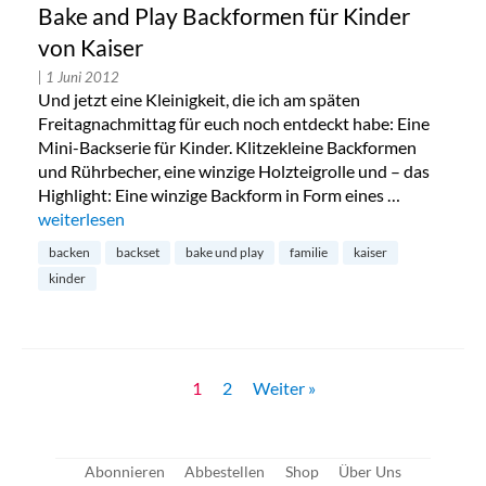
Bake and Play Backformen für Kinder
von Kaiser
| 1 Juni 2012
Und jetzt eine Kleinigkeit, die ich am späten
Freitagnachmittag für euch noch entdeckt habe: Eine
Mini-Backserie für Kinder. Klitzekleine Backformen
und Rührbecher, eine winzige Holzteigrolle und – das
Highlight: Eine winzige Backform in Form eines …
„Bake and Play Backformen für Kinder von Kaiser“
weiterlesen
backen
backset
bake und play
familie
kaiser
kinder
1
2
Weiter »
Abonnieren
Abbestellen
Shop
Über Uns