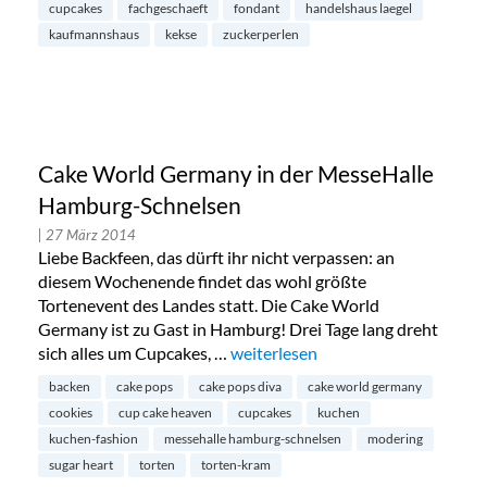
cupcakes
fachgeschaeft
fondant
handelshaus laegel
kaufmannshaus
kekse
zuckerperlen
Cake World Germany in der MesseHalle
Hamburg-Schnelsen
| 27 März 2014
Liebe Backfeen, das dürft ihr nicht verpassen: an
diesem Wochenende findet das wohl größte
Tortenevent des Landes statt. Die Cake World
Germany ist zu Gast in Hamburg! Drei Tage lang dreht
sich alles um Cupcakes, …
„Cake World Germany in der Mes
weiterlesen
backen
cake pops
cake pops diva
cake world germany
cookies
cup cake heaven
cupcakes
kuchen
kuchen-fashion
messehalle hamburg-schnelsen
modering
sugar heart
torten
torten-kram