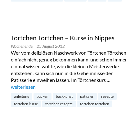
Törtchen Törtchen – Kurse in Nippes
Wochenende,
| 23 August 2012
Wer vom deliziösen Naschwerk von Törtchen Törtchen
einfach nicht genug bekommen kann, und schon immer
einmal wissen wollte, wie die kleinen Meisterwerke
entstehen, kann sich nun in die Geheimnisse der
Patisserie einweihen lassen. Im Törtchenkurs …
„Törtchen Törtchen – Kurse in Nippes“
weiterlesen
anleitung
backen
backkunst
patissier
rezepte
törtchen kurse
törtchen rezepte
törtchen törtchen