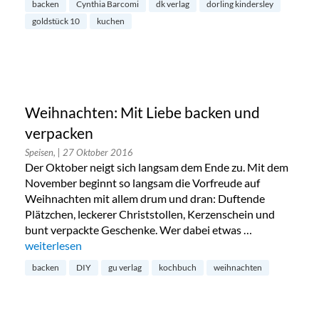
backen
Cynthia Barcomi
dk verlag
dorling kindersley
goldstück 10
kuchen
Weihnachten: Mit Liebe backen und
verpacken
Speisen,
| 27 Oktober 2016
Der Oktober neigt sich langsam dem Ende zu. Mit dem
November beginnt so langsam die Vorfreude auf
Weihnachten mit allem drum und dran: Duftende
Plätzchen, leckerer Christstollen, Kerzenschein und
bunt verpackte Geschenke. Wer dabei etwas …
„Weihnachten: Mit Liebe backen und verpacken“
weiterlesen
backen
DIY
gu verlag
kochbuch
weihnachten