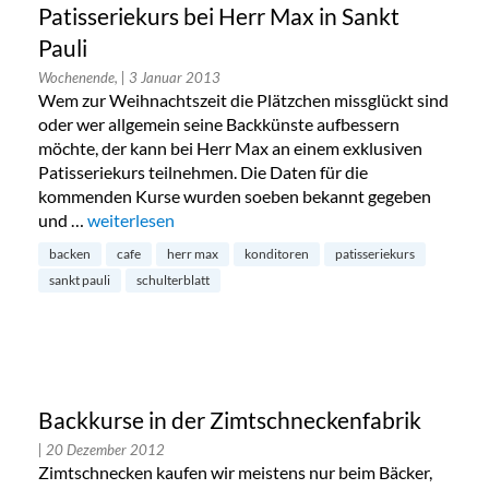
Patisseriekurs bei Herr Max in Sankt
Pauli
Wochenende,
| 3 Januar 2013
Wem zur Weihnachtszeit die Plätzchen missglückt sind
oder wer allgemein seine Backkünste aufbessern
möchte, der kann bei Herr Max an einem exklusiven
Patisseriekurs teilnehmen. Die Daten für die
kommenden Kurse wurden soeben bekannt gegeben
und …
„Patisseriekurs bei Herr Max in Sankt Pauli“
weiterlesen
backen
cafe
herr max
konditoren
patisseriekurs
sankt pauli
schulterblatt
Backkurse in der Zimtschneckenfabrik
| 20 Dezember 2012
Zimtschnecken kaufen wir meistens nur beim Bäcker,