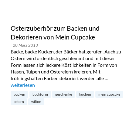
Osterzuberhör zum Backen und
Dekorieren von Mein Cupcake
| 20 März 2013
Backe, backe Kucken, der Bäcker hat gerufen. Auch zu
Ostern wird ordentlich geschlemmt und mit dieser
Form lassen sich leckere Köstlichkeiten in Form von
Hasen, Tulpen und Ostereiern kreieren. Mit
frühlingshaften Farben dekoriert werden alle …
„Osterzuberhör zum Backen und Dekorieren von Mein Cupc
weiterlesen
backen
backform
geschenke
kuchen
mein cupcake
ostern
wilton