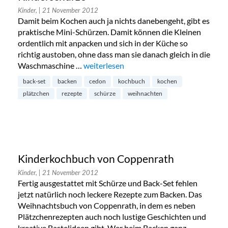
Kinder,
| 21 November 2012
Damit beim Kochen auch ja nichts danebengeht, gibt es
praktische Mini-Schürzen. Damit können die Kleinen
ordentlich mit anpacken und sich in der Küche so
richtig austoben, ohne dass man sie danach gleich in die
Waschmaschine …
„Backspaß: Pippi Langstrumpf Kindersch
weiterlesen
back-set
backen
cedon
kochbuch
kochen
plätzchen
rezepte
schürze
weihnachten
Kinderkochbuch von Coppenrath
Kinder,
| 21 November 2012
Fertig ausgestattet mit Schürze und Back-Set fehlen
jetzt natürlich noch leckere Rezepte zum Backen. Das
Weihnachtsbuch von Coppenrath, in dem es neben
Plätzchenrezepten auch noch lustige Geschichten und
kreative Bastelideen gibt. Wer beim Backen ganz …