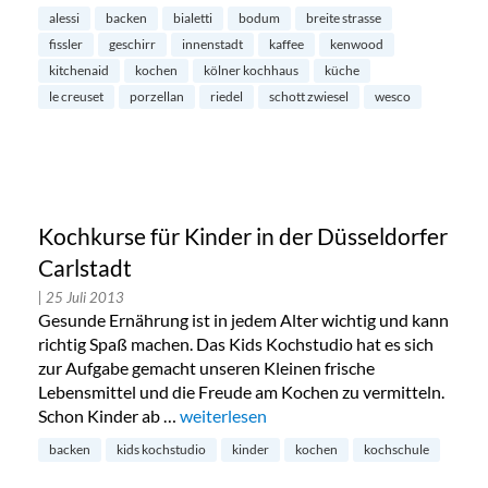
alessi
backen
bialetti
bodum
breite strasse
fissler
geschirr
innenstadt
kaffee
kenwood
kitchenaid
kochen
kölner kochhaus
küche
le creuset
porzellan
riedel
schott zwiesel
wesco
Kochkurse für Kinder in der Düsseldorfer
Carlstadt
| 25 Juli 2013
Gesunde Ernährung ist in jedem Alter wichtig und kann
richtig Spaß machen. Das Kids Kochstudio hat es sich
zur Aufgabe gemacht unseren Kleinen frische
Lebensmittel und die Freude am Kochen zu vermitteln.
Schon Kinder ab …
„Kochkurse für Kinder in der Düsseldorfe
weiterlesen
backen
kids kochstudio
kinder
kochen
kochschule