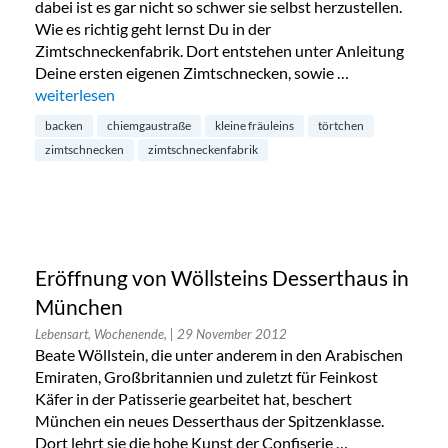
dabei ist es gar nicht so schwer sie selbst herzustellen.
Wie es richtig geht lernst Du in der
Zimtschneckenfabrik. Dort entstehen unter Anleitung
Deine ersten eigenen Zimtschnecken, sowie …
„Backkurse in der Zimtschneckenfabrik“
weiterlesen
backen
chiemgaustraße
kleine fräuleins
törtchen
zimtschnecken
zimtschneckenfabrik
Eröffnung von Wöllsteins Desserthaus in
München
Lebensart, Wochenende,
| 29 November 2012
Beate Wöllstein, die unter anderem in den Arabischen
Emiraten, Großbritannien und zuletzt für Feinkost
Käfer in der Patisserie gearbeitet hat, beschert
München ein neues Desserthaus der Spitzenklasse.
Dort lehrt sie die hohe Kunst der Confiserie …