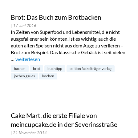
Brot: Das Buch zum Brotbacken
| 17 Juni 2016
In Zeiten von Superfood und Lebensmittel, die nicht
ausgefallener sein könnten, ist es wichtig, auch die
guten alten Speisen nicht aus dem Auge zu verlieren –
Brot zum Beispiel. Das klassische Gebäck ist seit vielen
…
„Brot: Das Buch zum Brotbacken“
weiterlesen
backen
brot
buchtipp
edition fackelträger verlag
jochen gaues
kochen
Cake Mart, die erste Filiale von
meincupcake.de in der Severinsstraße
| 21 November 2014