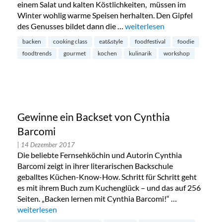
einem Salat und kalten Köstlichkeiten, müssen im
Winter wohlig warme Speisen herhalten. Den Gipfel
des Genusses bildet dann die …
„Eat & Style – Food-Festival m
weiterlesen
backen
cooking class
eat&style
foodfestival
foodie
foodtrends
gourmet
kochen
kulinarik
workshop
Gewinne ein Backset von Cynthia
Barcomi
| 14 Dezember 2017
Die beliebte Fernsehköchin und Autorin Cynthia
Barcomi zeigt in ihrer literarischen Backschule
geballtes Küchen-Know-How. Schritt für Schritt geht
es mit ihrem Buch zum Kuchenglück – und das auf 256
Seiten. „Backen lernen mit Cynthia Barcomi!“ …
„Gewinne ein Backset von Cynthia Barcomi“
weiterlesen