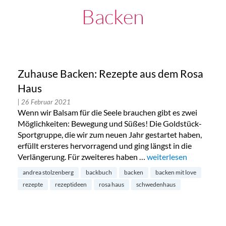
Backen
Zuhause Backen: Rezepte aus dem Rosa
Haus
| 26 Februar 2021
Wenn wir Balsam für die Seele brauchen gibt es zwei
Möglichkeiten: Bewegung und Süßes! Die Goldstück-
Sportgruppe, die wir zum neuen Jahr gestartet haben,
erfüllt ersteres hervorragend und ging längst in die
Verlängerung. Für zweiteres haben …
„Zuhause Backen: Rez
weiterlesen
andrea stolzenberg
backbuch
backen
backen mit love
rezepte
rezeptideen
rosa haus
schwedenhaus