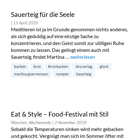
Sauerteig für die Seele
| 15 April 2020
Meditieren ist ja im Grunde genommen nichts anderes,
als sich geduldig auf eine einzige Sache zu
konzentrieren, und den Geist somit zur völligen Ruhe
kommen zu lassen. Das gelingt einem auch mit
Sauerteig, findet Martina …
„Sauerteig für die Seele“
weiterlesen
backen
brot
Brot backen
dva verlag
glück
martina goernemann
rezepte
Sauerteig
Eat & Style – Food-Festival mit Stil
München, Wochenende,
| 2 November 2018
Sobald die Temperaturen sinken wird mehr gebacken
und gekocht. Vergnügt man sich im Sommer öfter mit