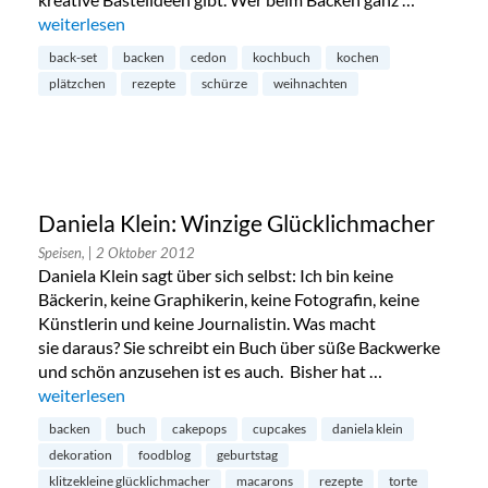
„Kinderkochbuch von Coppenrath“
weiterlesen
back-set
backen
cedon
kochbuch
kochen
plätzchen
rezepte
schürze
weihnachten
Daniela Klein: Winzige Glücklichmacher
Speisen,
| 2 Oktober 2012
Daniela Klein sagt über sich selbst: Ich bin keine
Bäckerin, keine Graphikerin, keine Fotografin, keine
Künstlerin und keine Journalistin. Was macht
sie daraus? Sie schreibt ein Buch über süße Backwerke
und schön anzusehen ist es auch. Bisher hat …
„Daniela Klein: Winzige Glücklichmacher“
weiterlesen
backen
buch
cakepops
cupcakes
daniela klein
dekoration
foodblog
geburtstag
klitzekleine glücklichmacher
macarons
rezepte
torte