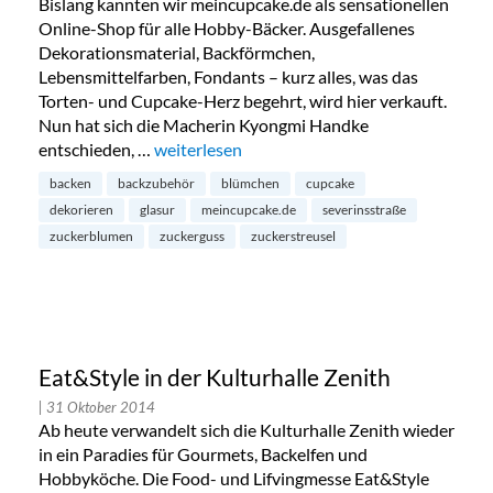
Bislang kannten wir meincupcake.de als sensationellen
Online-Shop für alle Hobby-Bäcker. Ausgefallenes
Dekorationsmaterial, Backförmchen,
Lebensmittelfarben, Fondants – kurz alles, was das
Torten- und Cupcake-Herz begehrt, wird hier verkauft.
Nun hat sich die Macherin Kyongmi Handke
entschieden, …
„Cake Mart, die erste Filiale von meincupcake
weiterlesen
backen
backzubehör
blümchen
cupcake
dekorieren
glasur
meincupcake.de
severinsstraße
zuckerblumen
zuckerguss
zuckerstreusel
Eat&Style in der Kulturhalle Zenith
| 31 Oktober 2014
Ab heute verwandelt sich die Kulturhalle Zenith wieder
in ein Paradies für Gourmets, Backelfen und
Hobbyköche. Die Food- und Lifvingmesse Eat&Style