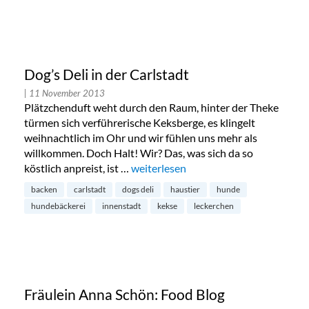
Dog’s Deli in der Carlstadt
| 11 November 2013
Plätzchenduft weht durch den Raum, hinter der Theke
türmen sich verführerische Keksberge, es klingelt
weihnachtlich im Ohr und wir fühlen uns mehr als
willkommen. Doch Halt! Wir? Das, was sich da so
köstlich anpreist, ist …
„Dog’s Deli in der Carlstadt“
weiterlesen
backen
carlstadt
dogs deli
haustier
hunde
hundebäckerei
innenstadt
kekse
leckerchen
Fräulein Anna Schön: Food Blog