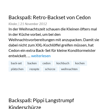
Backspaß: Retro-Backset von Cedon
Kinder,
| 21 November 2012
In der Weihnachtszeit schauen die Kleinen öfters mal
in der Küche vorbei, um bei den
Weihnachtsvorbereitungen mit anzupacken. Damit sie
dabei nicht zum XXL-Kochlöffel greifen müssen, hat
Cedon ein extra Back-Set für kleine Konditormeister
entwickelt. …
„Backspaß: Retro-Backset von Cedon“
weiterlesen
back-set
backen
cedon
kochbuch
kochen
plätzchen
rezepte
schürze
weihnachten
Backspaß: Pippi Langstrumpf
Kinderschürze